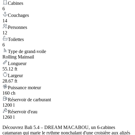
Cabines
6
Couchages
14
Personnes
12
Toilettes
6
Type de grand-voile
Rolling Mainsail
Longueur
55.12 ft
Largeur
28.67 ft
Puissance moteur
160 ch
Réservoir de carburant
1200 l
Réservoir d'eau
1260 l
Découvrez Bali 5.4 – DREAM MACABOU, un 6-cabines
catamaran qui marie le rythme nonchalant d'une croisière aux alizés