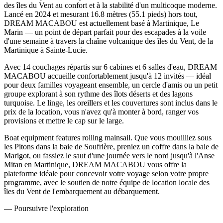
des îles du Vent au confort et à la stabilité d'un multicoque moderne.
Lancé en 2024 et mesurant 16.8 mètres (55.1 pieds) hors tout,
DREAM MACABOU est actuellement basé à Martinique, Le
Marin — un point de départ parfait pour des escapades à la voile
d'une semaine à travers la chaîne volcanique des îles du Vent, de la
Martinique à Sainte-Lucie.
Avec 14 couchages répartis sur 6 cabines et 6 salles d'eau, DREAM
MACABOU accueille confortablement jusqu'à 12 invités — idéal
pour deux familles voyageant ensemble, un cercle d'amis ou un petit
groupe explorant à son rythme des îlots déserts et des lagons
turquoise. Le linge, les oreillers et les couvertures sont inclus dans le
prix de la location, vous n'avez qu'à monter à bord, ranger vos
provisions et mettre le cap sur le large.
Boat equipment features rolling mainsail. Que vous mouilliez sous
les Pitons dans la baie de Soufrière, preniez un coffre dans la baie de
Marigot, ou fassiez le saut d'une journée vers le nord jusqu'à l'Anse
Mitan en Martinique, DREAM MACABOU vous offre la
plateforme idéale pour concevoir votre voyage selon votre propre
programme, avec le soutien de notre équipe de location locale des
îles du Vent de l'embarquement au débarquement.
—
Poursuivre l'exploration