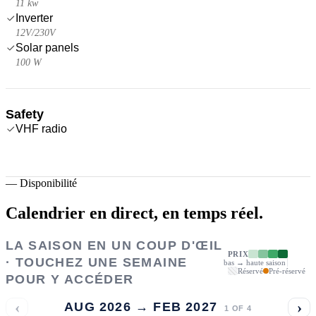
11 kw
Inverter
12V/230V
Solar panels
100 W
Safety
VHF radio
—
Disponibilité
Calendrier en direct,
en temps réel.
LA SAISON EN UN COUP D'ŒIL
PRIX
· TOUCHEZ UNE SEMAINE
bas → haute saison
Réservé
Pré-réservé
POUR Y ACCÉDER
‹
›
AUG 2026 → FEB 2027
1
OF
4