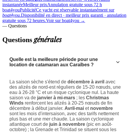
instantanée
Meilleur prix
Annulation gratuite sous 72 h
boat4you
Publicité
Ce yacht est réservable instantanément sur
boat4you.
Disponibilité en direct · meilleur prix garanti · annulation
gratuite sous 72 heures.
Voir sur boat4you
→
— Questions
générales
Questions
Quelle est la meilleure période pour une
location de catamaran aux Caraïbes ?
La saison sèche s'étend de
décembre à avril
avec
des alizés de nord-est réguliers de 15-20 nœuds, une
eau à 26-28 °C et un risque cyclonique nul. La haute
saison va de
janvier à mi-mars
; les
Christmas
Winds
renforcent les alizés à 20-25 nœuds de fin
décembre à début janvier.
Avril-mai
et
novembre
sont les mois d'intersaison, avec des tarifs nettement
plus bas et une mer chaude. La saison cyclonique
atlantique court de
juin à novembre
(pic en août-
octobre) ; la Grenade et Trinidad se situent sous les