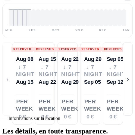
AUG
SEP
OCT
NOV
DEC
JAN
RESERVED
RESERVED
RESERVED
RESERVED
RESERVED
Aug 08
Aug 15
Aug 22
Aug 29
Sep 05
↓ 7
↓ 7
↓ 7
↓ 7
↓ 7
NIGHTS
NIGHTS
NIGHTS
NIGHTS
NIGHTS
‹
›
Aug 15
Aug 22
Aug 29
Sep 05
Sep 12
PER
PER
PER
PER
PER
WEEK
WEEK
WEEK
WEEK
WEEK
0 €
0 €
0 €
0 €
0 €
—
Informations sur la location
Les détails,
en toute transparence.