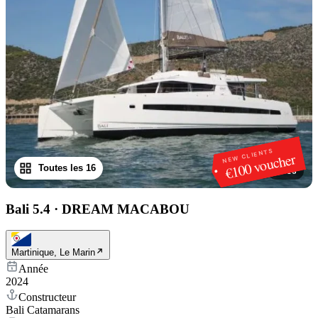
NEW CLIENTS
€100 voucher
Toutes les 16
1
/
16
Bali 5.4
·
DREAM MACABOU
Martinique, Le Marin
Année
2024
Constructeur
Bali Catamarans