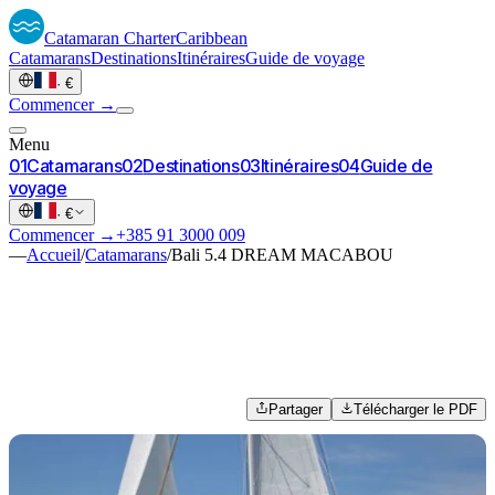
Catamaran
Charter
Caribbean
Catamarans
Destinations
Itinéraires
Guide de voyage
·
€
Commencer →
Menu
0
1
Catamarans
0
2
Destinations
0
3
Itinéraires
0
4
Guide de
voyage
·
€
Commencer →
+385 91 3000 009
—
Accueil
/
Catamarans
/
Bali 5.4 DREAM MACABOU
Partager
Télécharger le PDF