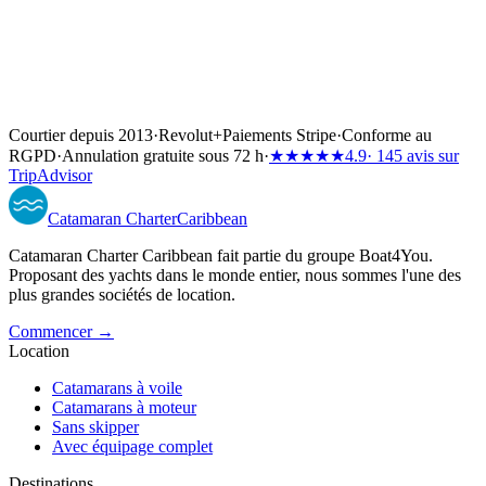
Courtier depuis 2013
·
Revolut
+
Paiements Stripe
·
Conforme au
RGPD
·
Annulation gratuite sous 72 h
·
★★★★★
4.9
· 145 avis sur
TripAdvisor
Catamaran
Charter
Caribbean
Catamaran Charter Caribbean fait partie du groupe Boat4You.
Proposant des yachts dans le monde entier, nous sommes l'une des
plus grandes sociétés de location.
Commencer →
Location
Catamarans à voile
Catamarans à moteur
Sans skipper
Avec équipage complet
Destinations