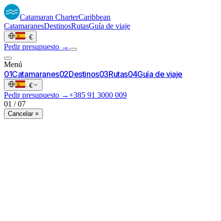
Catamaran
Charter
Caribbean
Catamaranes
Destinos
Rutas
Guía de viaje
·
€
Pedir presupuesto →
Menú
0
1
Catamaranes
0
2
Destinos
0
3
Rutas
0
4
Guía de viaje
·
€
Pedir presupuesto →
+385 91 3000 009
01
/
07
Cancelar ×