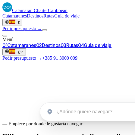
Catamaran
Charter
Caribbean
Catamaranes
Destinos
Rutas
Guía de viaje
·
€
Pedir presupuesto →
Menú
0
1
Catamaranes
0
2
Destinos
0
3
Rutas
0
4
Guía de viaje
·
€
Pedir presupuesto →
+385 91 3000 009
Caribe.
Iniciar un resumen
→
—
Empiece por donde le gustaría navegar