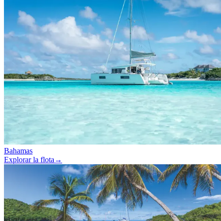
Bahamas
Explorar la flota
→