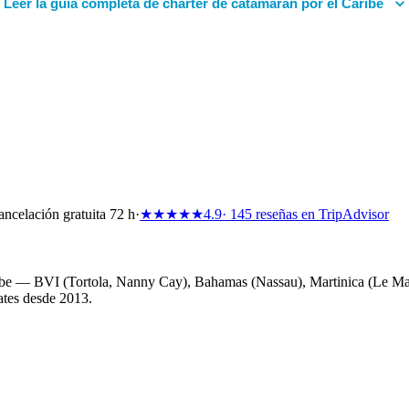
Leer la guía completa de chárter de catamarán por el Caribe
ncelación gratuita 72 h
·
★★★★★
4.9
· 145 reseñas en TripAdvisor
ribe — BVI (Tortola, Nanny Cay), Bahamas (Nassau), Martinica (Le Mar
ates desde 2013.