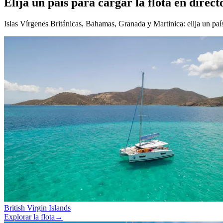
Elija un país para cargar la
flota en direct
Islas Vírgenes Británicas, Bahamas, Granada y Martinica: elija un país 
British Virgin Islands
Explorar la flota
→