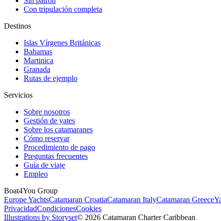
Sin patrón
Con tripulación completa
Destinos
Islas Vírgenes Británicas
Bahamas
Martinica
Granada
Rutas de ejemplo
Servicios
Sobre nosotros
Gestión de yates
Sobre los catamaranes
Cómo reservar
Procedimiento de pago
Preguntas frecuentes
Guía de viaje
Empleo
Boat4You Group
Europe Yachts
Catamaran Croatia
Catamaran Italy
Catamaran Greece
Ya
Privacidad
Condiciones
Cookies
Illustrations by Storyset
© 2026 Catamaran Charter Caribbean