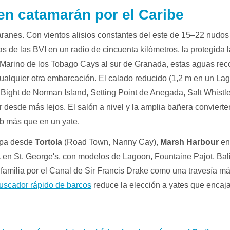
en catamarán por el Caribe
ranes. Con vientos alisios constantes del este de 15–22 nudos d
las de las BVI en un radio de cincuenta kilómetros, la protegida
Marino de los Tobago Cays al sur de Granada, estas aguas re
alquier otra embarcación. El calado reducido (1,2 m en un Lag
Bight de Norman Island, Setting Point de Anegada, Salt Whist
esde más lejos. El salón a nivel y la amplia bañera convierte
ub más que en un yate.
rpa desde
Tortola
(Road Town, Nanny Cay),
Marsh Harbour
en
a
en St. George's, con modelos de Lagoon, Fountaine Pajot, Bali,
amilia por el Canal de Sir Francis Drake como una travesía m
uscador rápido de barcos
reduce la elección a yates que encaja