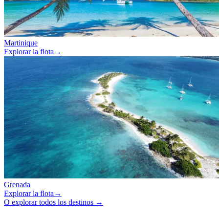
Martinique
Explorar la flota
→
Grenada
Explorar la flota
→
O explorar todos los destinos →