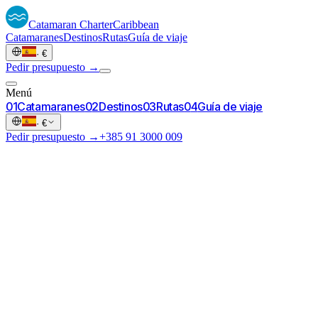
Catamaran
Charter
Caribbean
Catamaranes
Destinos
Rutas
Guía de viaje
·
€
Pedir presupuesto →
Menú
0
1
Catamaranes
0
2
Destinos
0
3
Rutas
0
4
Guía de viaje
·
€
Pedir presupuesto →
+385 91 3000 009