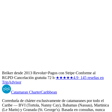
Bróker desde 2013
·
Revolut
+
Pagos con Stripe
·
Conforme al
RGPD
·
Cancelación gratuita 72 h
·
★★★★★
4.9
· 145 reseñas en
TripAdvisor
Catamaran
Charter
Caribbean
Correduría de chárter exclusivamente de catamaranes por todo el
Caribe — BVI (Tortola, Nanny Cay), Bahamas (Nassau), Martinica
(Le Marin) y Granada (St. George's). Basada en consultas, nunca