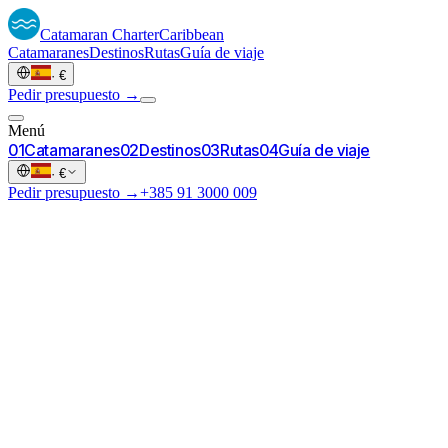
Catamaran
Charter
Caribbean
Catamaranes
Destinos
Rutas
Guía de viaje
·
€
Pedir presupuesto →
Menú
0
1
Catamaranes
0
2
Destinos
0
3
Rutas
0
4
Guía de viaje
·
€
Pedir presupuesto →
+385 91 3000 009