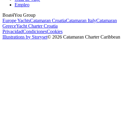
Empleo
Boat4You Group
Europe Yachts
Catamaran Croatia
Catamaran Italy
Catamaran
Greece
Yacht Charter Croatia
Privacidad
Condiciones
Cookies
Illustrations by Storyset
© 2026 Catamaran Charter Caribbean