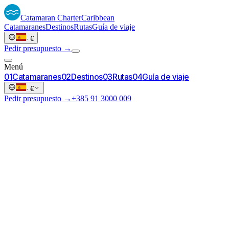
Catamaran
Charter
Caribbean
Catamaranes
Destinos
Rutas
Guía de viaje
·
€
Pedir presupuesto →
Menú
0
1
Catamaranes
0
2
Destinos
0
3
Rutas
0
4
Guía de viaje
·
€
Pedir presupuesto →
+385 91 3000 009