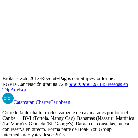
Bróker desde 2013
·
Revolut
+
Pagos con Stripe
·
Conforme al
RGPD
·
Cancelación gratuita 72 h
·
★★★★★
4.9
· 145 reseñas en
TripAdvisor
Catamaran
Charter
Caribbean
Correduría de chárter exclusivamente de catamaranes por todo el
Caribe — BVI (Tortola, Nanny Cay), Bahamas (Nassau), Martinica
(Le Marin) y Granada (St. George's). Basada en consultas, nunca
con reserva en directo. Forma parte de Boat4You Group,
intermediando yates desde 2013.