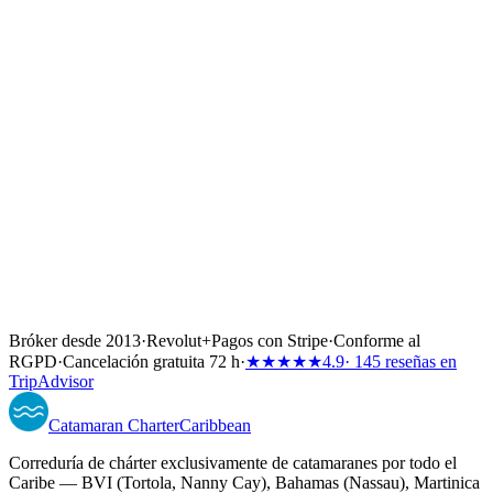
Bróker desde 2013
·
Revolut
+
Pagos con Stripe
·
Conforme al
RGPD
·
Cancelación gratuita 72 h
·
★★★★★
4.9
· 145 reseñas en
TripAdvisor
Catamaran
Charter
Caribbean
Correduría de chárter exclusivamente de catamaranes por todo el
Caribe — BVI (Tortola, Nanny Cay), Bahamas (Nassau), Martinica