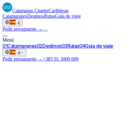
Catamaran
Charter
Caribbean
Catamaranes
Destinos
Rutas
Guía de viaje
·
€
Pedir presupuesto →
Menú
0
1
Catamaranes
0
2
Destinos
0
3
Rutas
0
4
Guía de viaje
·
€
Pedir presupuesto →
+385 91 3000 009