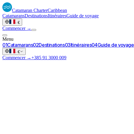
Catamaran
Charter
Caribbean
Catamarans
Destinations
Itinéraires
Guide de voyage
·
€
Commencer →
Menu
0
1
Catamarans
0
2
Destinations
0
3
Itinéraires
0
4
Guide de voyage
·
€
Commencer →
+385 91 3000 009