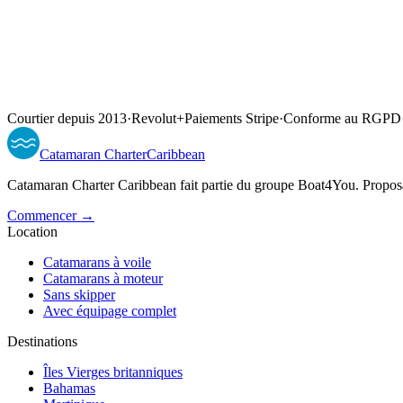
Courtier depuis 2013
·
Revolut
+
Paiements Stripe
·
Conforme au RGPD
Catamaran
Charter
Caribbean
Catamaran Charter Caribbean fait partie du groupe Boat4You. Proposan
Commencer →
Location
Catamarans à voile
Catamarans à moteur
Sans skipper
Avec équipage complet
Destinations
Îles Vierges britanniques
Bahamas