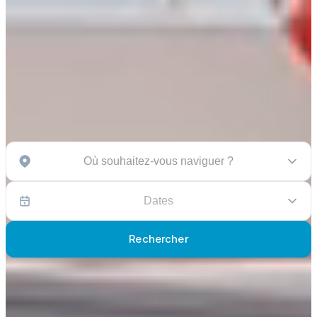
Où souhaitez-vous naviguer ?
Dates
Rechercher