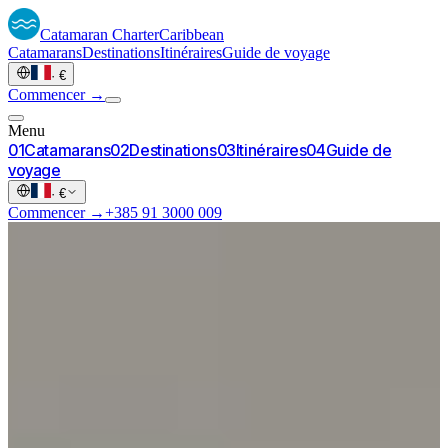
Catamaran
Charter
Caribbean
Catamarans
Destinations
Itinéraires
Guide de voyage
·
€
Commencer →
Menu
0
1
Catamarans
0
2
Destinations
0
3
Itinéraires
0
4
Guide de
voyage
·
€
Commencer →
+385 91 3000 009