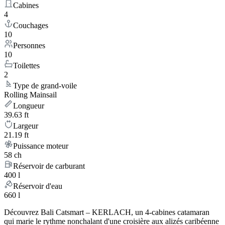
Cabines
4
Couchages
10
Personnes
10
Toilettes
2
Type de grand-voile
Rolling Mainsail
Longueur
39.63 ft
Largeur
21.19 ft
Puissance moteur
58 ch
Réservoir de carburant
400 l
Réservoir d'eau
660 l
Découvrez Bali Catsmart – KERLACH, un 4-cabines catamaran
qui marie le rythme nonchalant d'une croisière aux alizés caribéenne