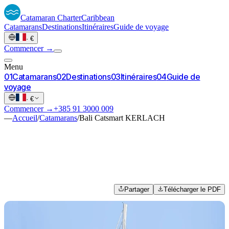
Catamaran
Charter
Caribbean
Catamarans
Destinations
Itinéraires
Guide de voyage
·
€
Commencer →
Menu
0
1
Catamarans
0
2
Destinations
0
3
Itinéraires
0
4
Guide de
voyage
·
€
Commencer →
+385 91 3000 009
—
Accueil
/
Catamarans
/
Bali Catsmart KERLACH
Partager
Télécharger le PDF