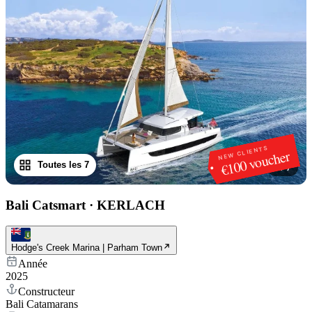
NEW CLIENTS
€100 voucher
Toutes les 7
1
/
7
Bali Catsmart
·
KERLACH
Hodge's Creek Marina | Parham Town
Année
2025
Constructeur
Bali Catamarans