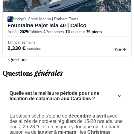
Hodge's Creek Marina | Parham Town
Fountaine Pajot Isla 40
| Calico
Année
2025
Cabines
4
Personnes
11
Longueur
39 pieds
Tarif par semaine
2,330 €
/ semaine
Voir
— Questions
générales
Questions
Quelle est la meilleure période pour une
location de catamaran aux Caraïbes ?
La saison sèche s'étend de
décembre à avril
avec
des alizés de nord-est réguliers de 15-20 nœuds, une
eau à 26-28 °C et un risque cyclonique nul. La haute
saison va de
janvier à mi-mars
; les
Christmas