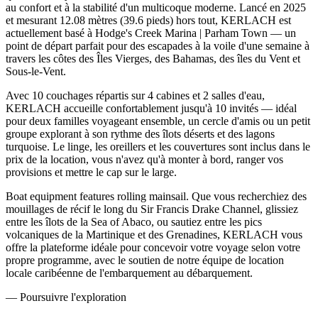
au confort et à la stabilité d'un multicoque moderne. Lancé en 2025
et mesurant 12.08 mètres (39.6 pieds) hors tout, KERLACH est
actuellement basé à Hodge's Creek Marina | Parham Town — un
point de départ parfait pour des escapades à la voile d'une semaine à
travers les côtes des Îles Vierges, des Bahamas, des îles du Vent et
Sous-le-Vent.
Avec 10 couchages répartis sur 4 cabines et 2 salles d'eau,
KERLACH accueille confortablement jusqu'à 10 invités — idéal
pour deux familles voyageant ensemble, un cercle d'amis ou un petit
groupe explorant à son rythme des îlots déserts et des lagons
turquoise. Le linge, les oreillers et les couvertures sont inclus dans le
prix de la location, vous n'avez qu'à monter à bord, ranger vos
provisions et mettre le cap sur le large.
Boat equipment features rolling mainsail. Que vous recherchiez des
mouillages de récif le long du Sir Francis Drake Channel, glissiez
entre les îlots de la Sea of Abaco, ou sautiez entre les pics
volcaniques de la Martinique et des Grenadines, KERLACH vous
offre la plateforme idéale pour concevoir votre voyage selon votre
propre programme, avec le soutien de notre équipe de location
locale caribéenne de l'embarquement au débarquement.
—
Poursuivre l'exploration