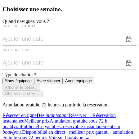
Choisissez une
semaine.
Quand naviguez-vous ?
DATE DE DÉBUT
DATE DE FIN
Type de charter
*
Sans équipage
Avec skipper
Avec équipage
Afficher le détail
⌄
Obtenir une offre →
Annulation gratuite 72 heures à partir de la réservation
Réserver en ligne
Dès
maintenant.
Réserver
→
Réservation
instantanée
Meilleur prix
Annulation gratuite sous 72 h
boat4you
Publicité
Ce yacht est réservable instantanément sur
boat4you.
Disponibilité en direct · meilleur prix garanti · annulation
gratuite sous 72 heures.
Voir sur boat4you
→