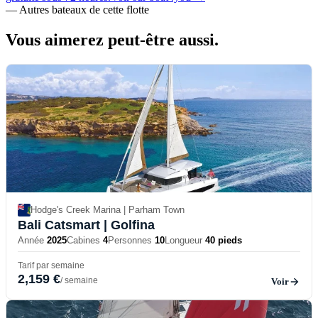
—
Autres bateaux de cette flotte
Vous aimerez
peut-être aussi.
Hodge's Creek Marina | Parham Town
Bali Catsmart
| Golfina
Année
2025
Cabines
4
Personnes
10
Longueur
40 pieds
Tarif par semaine
2,159 €
/ semaine
Voir