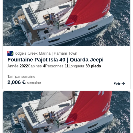
Hodge's Creek Marina | Parham Town
Fountaine Pajot Isla 40
| Quarda Jeepi
Année
2022
Cabines
4
Personnes
11
Longueur
39 pieds
Tarif par semaine
2,006 €
/ semaine
Voir