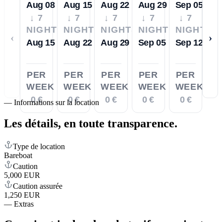
Aug 08
Aug 15
Aug 22
Aug 29
Sep 05
↓ 7
↓ 7
↓ 7
↓ 7
↓ 7
NIGHTS
NIGHTS
NIGHTS
NIGHTS
NIGHTS
‹
›
Aug 15
Aug 22
Aug 29
Sep 05
Sep 12
PER
PER
PER
PER
PER
WEEK
WEEK
WEEK
WEEK
WEEK
0 €
0 €
0 €
0 €
0 €
—
Informations sur la location
Les détails,
en toute transparence.
Type de location
Bareboat
Caution
5,000 EUR
Caution assurée
1,250 EUR
—
Extras