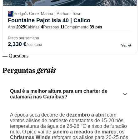
Hodge's Creek Marina | Parham Town
Fountaine Pajot Isla 40
| Calico
Ano
2025
Cabinas
4
Pessoas
11
Comprimento
39 pés
Preço por semana
2,330 €
/ semana
Ver
— Questions
gerais
Perguntas
Qual é a melhor altura para um charter de
catamarã nas Caraíbas?
A época seca decorre de
dezembro a abril
com
ventos alísios de nordeste constantes de 15-20 nós,
temperaturas da água de 26-28 °C e risco de furacão
nulo. O pico vai de
janeiro a meados de março
; os
Christmas Winds
reforçam os alísios para 20-25 nós