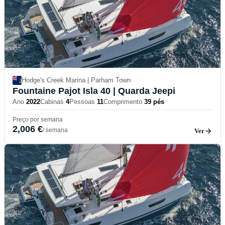
Hodge's Creek Marina | Parham Town
Fountaine Pajot Isla 40
| Quarda Jeepi
Ano
2022
Cabinas
4
Pessoas
11
Comprimento
39 pés
Preço por semana
2,006 €
/ semana
Ver