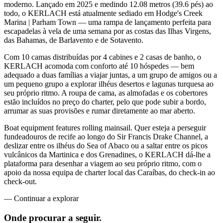
moderno. Lançado em 2025 e medindo 12.08 metros (39.6 pés) ao
todo, o KERLACH está atualmente sediado em Hodge's Creek
Marina | Parham Town — uma rampa de lançamento perfeita para
escapadelas à vela de uma semana por as costas das Ilhas Virgens,
das Bahamas, de Barlavento e de Sotavento.
Com 10 camas distribuídas por 4 cabines e 2 casas de banho, o
KERLACH acomoda com conforto até 10 hóspedes — bem
adequado a duas famílias a viajar juntas, a um grupo de amigos ou a
um pequeno grupo a explorar ilhéus desertos e lagunas turquesa ao
seu próprio ritmo. A roupa de cama, as almofadas e os cobertores
estão incluídos no preço do charter, pelo que pode subir a bordo,
arrumar as suas provisões e rumar diretamente ao mar aberto.
Boat equipment features rolling mainsail. Quer esteja a perseguir
fundeadouros de recife ao longo do Sir Francis Drake Channel, a
deslizar entre os ilhéus do Sea of Abaco ou a saltar entre os picos
vulcânicos da Martinica e dos Grenadines, o KERLACH dá-lhe a
plataforma para desenhar a viagem ao seu próprio ritmo, com o
apoio da nossa equipa de charter local das Caraíbas, do check-in ao
check-out.
—
Continuar a explorar
Onde procurar
a seguir.