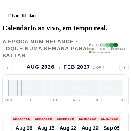
—
Disponibilidade
Calendário ao vivo,
em tempo real.
A ÉPOCA NUM RELANCE ·
PREÇO
TOQUE NUMA SEMANA PARA
baixo → pico
Reservado
Pré-reservado
SALTAR
‹
›
AUG 2026 → FEB 2027
1
OF
4
AUG
SEP
OCT
NOV
DEC
JAN
RESERVED
RESERVED
RESERVED
RESERVED
RESERVED
Aug 08
Aug 15
Aug 22
Aug 29
Sep 05