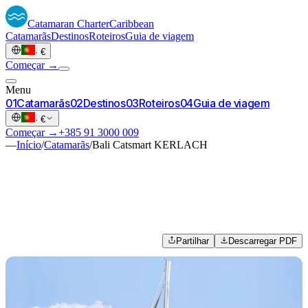
Catamaran
Charter
Caribbean
Catamarãs
Destinos
Roteiros
Guia de viagem
·
€
Começar →
Menu
0
1
Catamarãs
0
2
Destinos
0
3
Roteiros
0
4
Guia de viagem
·
€
Começar →
+385 91 3000 009
—
Início
/
Catamarãs
/
Bali Catsmart KERLACH
Partilhar
Descarregar PDF