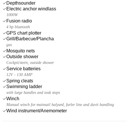
Depthsounder
Electric anchor windlass
1000W
Fusion radio
4 hp bluetooth
GPS chart plotter
Grill/Barbecue/Plancha
gas
Mosquito nets
Outside shower
Cockpit/stern, outside shower
Service batteries
12V - 130 AMP
Spring cleats
Swimming ladder
with large handles and teak steps
Winch
Manual winch for mainsail halyard, furler line and davit handling
Wind instrument/Anemometer