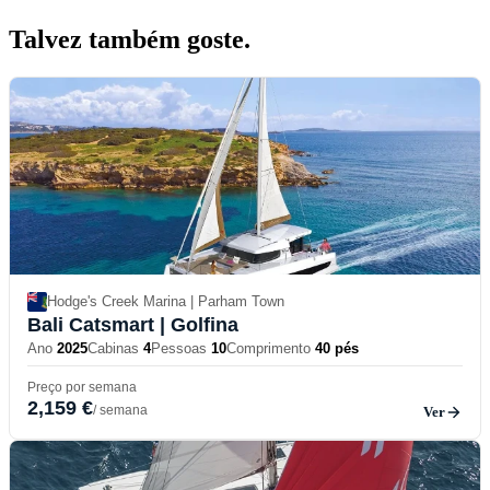
Talvez também
goste.
Hodge's Creek Marina | Parham Town
Bali Catsmart
| Golfina
Ano
2025
Cabinas
4
Pessoas
10
Comprimento
40 pés
Preço por semana
2,159 €
/ semana
Ver