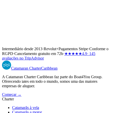
Intermediário desde 2013
·
Revolut
+
Pagamentos Stripe
·
Conforme o
RGPD
·
Cancelamento gratuito em 72h
·
★★★★★
4.9
· 145
avaliações no TripAdvisor
Catamaran
Charter
Caribbean
A Catamaran Charter Caribbean faz parte do Boat4You Group.
Oferecendo iates em todo o mundo, somos uma das maiores
empresas de aluguer.
Começar →
Charter
Catamarãs à vela
Catamarãs a motor