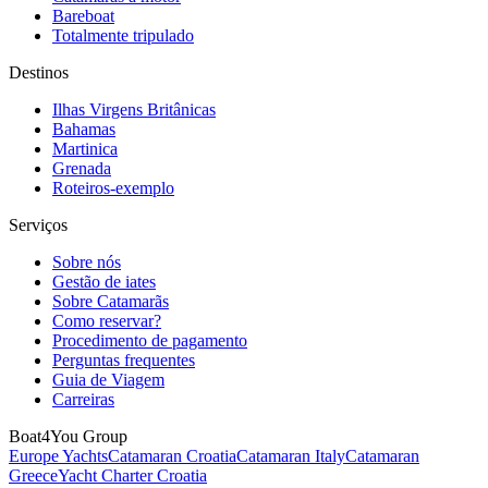
Bareboat
Totalmente tripulado
Destinos
Ilhas Virgens Britânicas
Bahamas
Martinica
Grenada
Roteiros-exemplo
Serviços
Sobre nós
Gestão de iates
Sobre Catamarãs
Como reservar?
Procedimento de pagamento
Perguntas frequentes
Guia de Viagem
Carreiras
Boat4You Group
Europe Yachts
Catamaran Croatia
Catamaran Italy
Catamaran
Greece
Yacht Charter Croatia