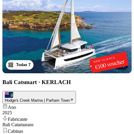
NEW CLIENTS
€100 voucher
Todas 7
1
/
7
Bali Catsmart
·
KERLACH
Hodge's Creek Marina | Parham Town
Ano
2025
Fabricante
Bali Catamarans
Cabinas