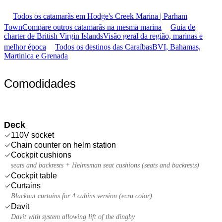
Todos os catamarãs em Hodge's Creek Marina | Parham
Town
Compare outros catamarãs na mesma marina
Guia de
charter de British Virgin Islands
Visão geral da região, marinas e
melhor época
Todos os destinos das Caraíbas
BVI, Bahamas,
Martinica e Grenada
Comodidades
Deck
110V socket
Chain counter on helm station
Cockpit cushions
seats and backrests + Helmsman seat cushions (seats and backrests)
Cockpit table
Curtains
Blackout curtains for 4 cabins version (ecru color)
Davit
Davit with system allowing lift of the dinghy