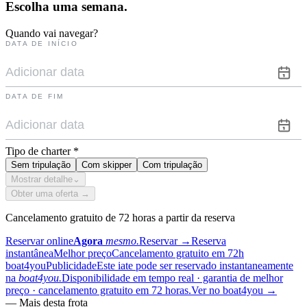
Escolha uma
semana.
Quando vai navegar?
DATA DE INÍCIO
DATA DE FIM
Tipo de charter
*
Sem tripulação
Com skipper
Com tripulação
Mostrar detalhe
⌄
Obter uma oferta →
Cancelamento gratuito de 72 horas a partir da reserva
Reservar online
Agora
mesmo.
Reservar
→
Reserva
instantânea
Melhor preço
Cancelamento gratuito em 72h
boat4you
Publicidade
Este iate pode ser reservado instantaneamente
na
boat4you.
Disponibilidade em tempo real · garantia de melhor
preço · cancelamento gratuito em 72 horas.
Ver no boat4you
→
—
Mais desta frota