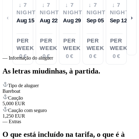
↓ 7
↓ 7
↓ 7
↓ 7
↓ 7
NIGHTS
NIGHTS
NIGHTS
NIGHTS
NIGHTS
‹
›
Aug 15
Aug 22
Aug 29
Sep 05
Sep 12
PER
PER
PER
PER
PER
WEEK
WEEK
WEEK
WEEK
WEEK
0 €
0 €
0 €
0 €
0 €
—
Informação do aluguer
As letras miudinhas,
à partida.
Tipo de aluguer
Bareboat
Caução
5,000 EUR
Caução com seguro
1,250 EUR
—
Extras
O que está incluído na tarifa,
o que é à