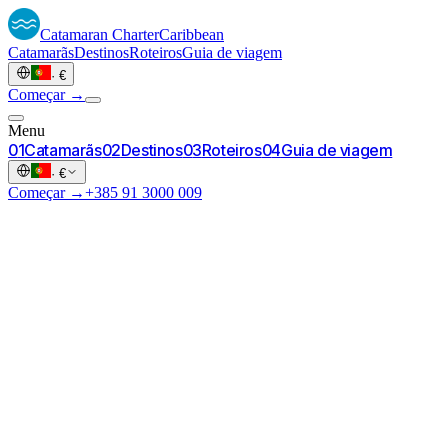
Catamaran
Charter
Caribbean
Catamarãs
Destinos
Roteiros
Guia de viagem
·
€
Começar →
Menu
0
1
Catamarãs
0
2
Destinos
0
3
Roteiros
0
4
Guia de viagem
·
€
Começar →
+385 91 3000 009