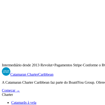
Intermediário desde 2013
·
Revolut
+
Pagamentos Stripe
·
Conforme o 
Catamaran
Charter
Caribbean
A Catamaran Charter Caribbean faz parte do Boat4You Group. Ofere
Começar →
Charter
Catamarãs à vela