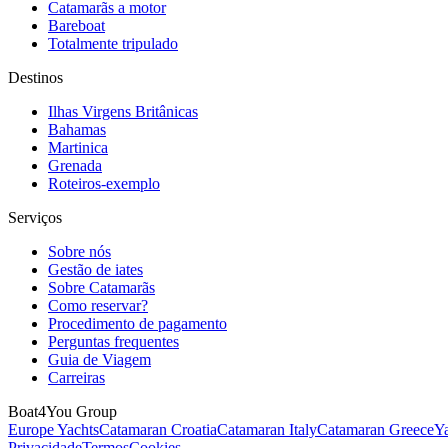
Catamarãs a motor
Bareboat
Totalmente tripulado
Destinos
Ilhas Virgens Britânicas
Bahamas
Martinica
Grenada
Roteiros-exemplo
Serviços
Sobre nós
Gestão de iates
Sobre Catamarãs
Como reservar?
Procedimento de pagamento
Perguntas frequentes
Guia de Viagem
Carreiras
Boat4You Group
Europe Yachts
Catamaran Croatia
Catamaran Italy
Catamaran Greece
Ya
Privacidade
Termos
Cookies