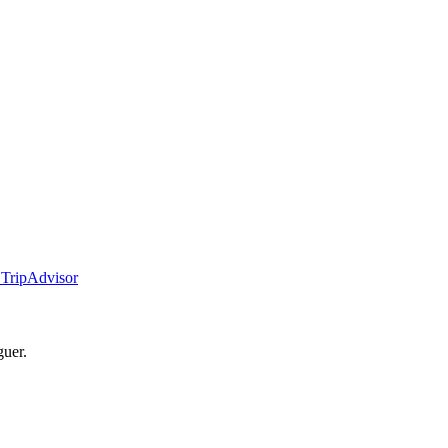
 TripAdvisor
uer.