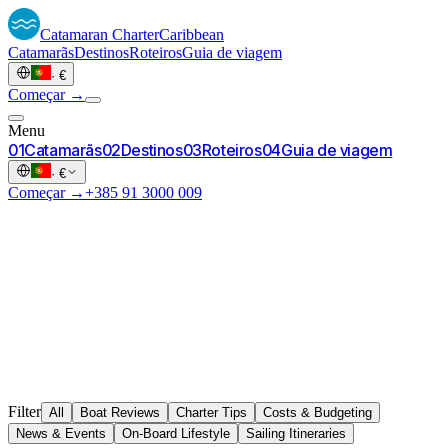
Catamaran
Charter
Caribbean
Catamarãs
Destinos
Roteiros
Guia de viagem
·
€
Começar →
Menu
0
1
Catamarãs
0
2
Destinos
0
3
Roteiros
0
4
Guia de viagem
·
€
Começar →
+385 91 3000 009
Filter
All
Boat Reviews
Charter Tips
Costs & Budgeting
News & Events
On-Board Lifestyle
Sailing Itineraries