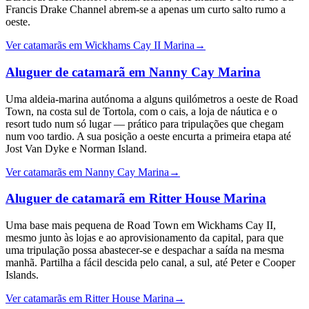
Francis Drake Channel abrem-se a apenas um curto salto rumo a
oeste.
Ver catamarãs em Wickhams Cay II Marina
→
Aluguer de catamarã em Nanny Cay Marina
Uma aldeia-marina autónoma a alguns quilómetros a oeste de Road
Town, na costa sul de Tortola, com o cais, a loja de náutica e o
resort tudo num só lugar — prático para tripulações que chegam
num voo tardio. A sua posição a oeste encurta a primeira etapa até
Jost Van Dyke e Norman Island.
Ver catamarãs em Nanny Cay Marina
→
Aluguer de catamarã em Ritter House Marina
Uma base mais pequena de Road Town em Wickhams Cay II,
mesmo junto às lojas e ao aprovisionamento da capital, para que
uma tripulação possa abastecer-se e despachar a saída na mesma
manhã. Partilha a fácil descida pelo canal, a sul, até Peter e Cooper
Islands.
Ver catamarãs em Ritter House Marina
→