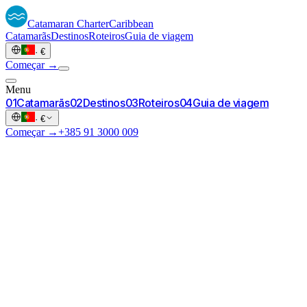
Catamaran
Charter
Caribbean
Catamarãs
Destinos
Roteiros
Guia de viagem
·
€
Começar →
Menu
0
1
Catamarãs
0
2
Destinos
0
3
Roteiros
0
4
Guia de viagem
·
€
Começar →
+385 91 3000 009