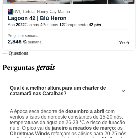
BVI, Tortola, Nanny Cay Marina
Lagoon 42
| Blú Heron
Ano
2022
Cabinas
4
Pessoas
12
Comprimento
42 pés
Preço por semana
2,846 €
/ semana
Ver
— Questions
gerais
Perguntas
Qual é a melhor altura para um charter de
catamarã nas Caraíbas?
A época seca decorre de
dezembro a abril
com
ventos alísios de nordeste constantes de 15-20 nós,
temperaturas da água de 26-28 °C e risco de furacão
nulo. O pico vai de
janeiro a meados de março
; os
Christmas Winds
reforçam os alísios para 20-25 nós