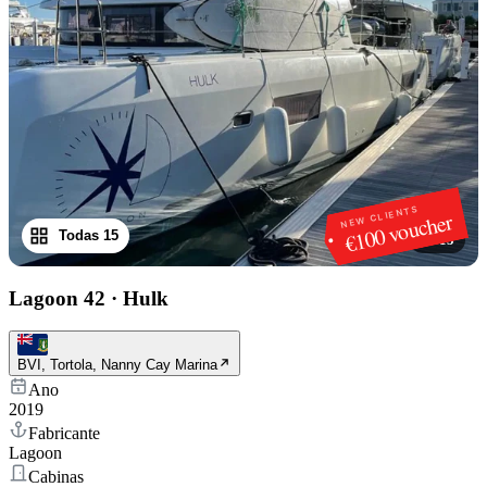
NEW CLIENTS
€100 voucher
Todas 15
1
/
15
Lagoon 42
·
Hulk
BVI, Tortola, Nanny Cay Marina
Ano
2019
Fabricante
Lagoon
Cabinas