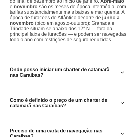
do final de dezembro ao início de janeiro.
Abril-maio
e
novembro
são os meses de época intermédia, com
tarifas substancialmente mais baixas e mar quente. A
época de furacões do Atlântico decorre de
junho a
novembro
(pico em agosto-outubro); Granada e
Trindade situam-se abaixo dos 12° N — fora da
principal faixa de furacões — e podem ser navegadas
todo o ano com restrições de seguro reduzidas.
Onde posso iniciar um charter de catamarã
nas Caraíbas?
Como é definido o preço de um charter de
catamarã nas Caraíbas?
Preciso de uma carta de navegação nas
Caraíbas?