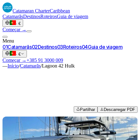
Catamaran
Charter
Caribbean
Catamarãs
Destinos
Roteiros
Guia de viagem
·
€
Começar →
Menu
0
1
Catamarãs
0
2
Destinos
0
3
Roteiros
0
4
Guia de viagem
·
€
Começar →
+385 91 3000 009
—
Início
/
Catamarãs
/
Lagoon 42 Hulk
Partilhar
Descarregar PDF