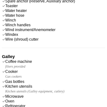
Spare anchor (Reserve, Auxiliary anchor)
Toaster
Water heater
Water hose
Winch
Winch handles
Wind instrument/Anemometer
Windex
Wire (shroud) cutter
Galley
Coffee machine
filters provided
Cooker
Gas cookers
Gas bottles
Kitchen utensils
Kitchen utensils (Galley equipment, cutlery)
Microwave
Oven
Refrigerator