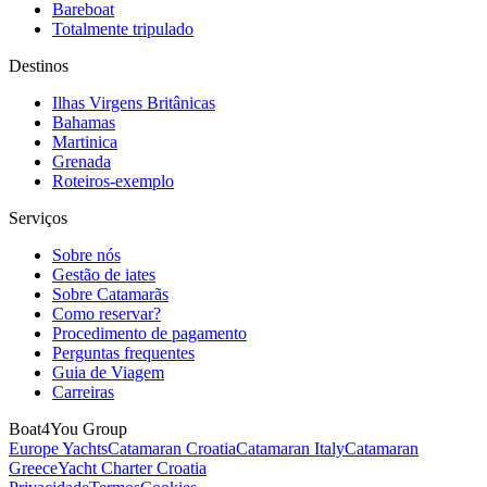
Bareboat
Totalmente tripulado
Destinos
Ilhas Virgens Britânicas
Bahamas
Martinica
Grenada
Roteiros-exemplo
Serviços
Sobre nós
Gestão de iates
Sobre Catamarãs
Como reservar?
Procedimento de pagamento
Perguntas frequentes
Guia de Viagem
Carreiras
Boat4You Group
Europe Yachts
Catamaran Croatia
Catamaran Italy
Catamaran
Greece
Yacht Charter Croatia