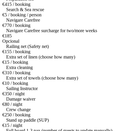
€415 / booking
Search & Sea rescue
€5 / booking / person
Navigare Carefree
€770 / booking
Navigare Carefree surcharge for two/more weeks
€185
Opcional
Railing net (Safety net)
€155 / booking
Extra set of linen (choose how many)
€15 / booking
Extra cleaning
€310 / booking
Extra set of towels (choose how many)
€10 / booking
Sailing Instructor
€350 / night
Damage waiver
€80 / night
Crew change
€250 / booking
Stand up paddle (SUP)
€15 / night
Full board 1-3 pax (number of guests to update manually)