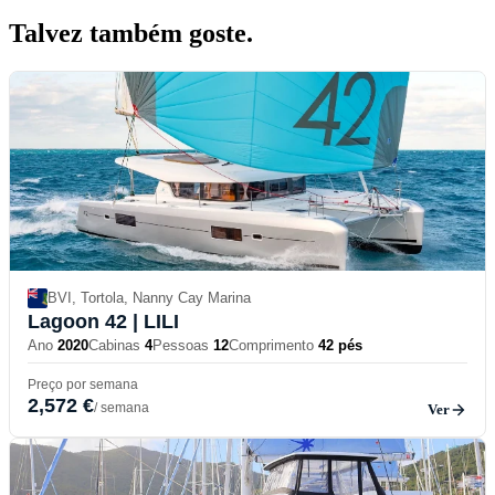
Talvez também
goste.
BVI, Tortola, Nanny Cay Marina
Lagoon 42
| LILI
Ano
2020
Cabinas
4
Pessoas
12
Comprimento
42 pés
Preço por semana
2,572 €
/ semana
Ver