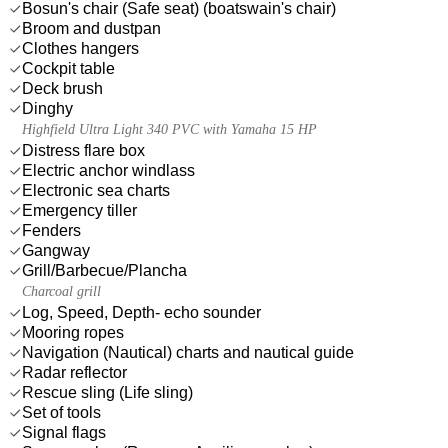
Bosun's chair (Safe seat) (boatswain's chair)
Broom and dustpan
Clothes hangers
Cockpit table
Deck brush
Dinghy
Highfield Ultra Light 340 PVC with Yamaha 15 HP
Distress flare box
Electric anchor windlass
Electronic sea charts
Emergency tiller
Fenders
Gangway
Grill/Barbecue/Plancha
Charcoal grill
Log, Speed, Depth- echo sounder
Mooring ropes
Navigation (Nautical) charts and nautical guide
Radar reflector
Rescue sling (Life sling)
Set of tools
Signal flags