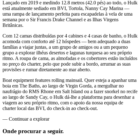
Lançado em 2019 e medindo 12.8 metros (42.0 pés) ao todo, o Hulk
está atualmente sediado em BVI, Tortola, Nanny Cay Marina —
uma rampa de lançamento perfeita para escapadelas à vela de uma
semana por o Sir Francis Drake Channel e as Ilhas Virgens
Britânicas.
Com 12 camas distribuídas por 4 cabines e 4 casas de banho, o Hulk
acomoda com conforto até 12 hóspedes — bem adequado a duas
famílias a viajar juntas, a um grupo de amigos ou a um pequeno
grupo a explorar ilhéus desertos e lagunas turquesa ao seu próprio
ritmo. A roupa de cama, as almofadas e os cobertores estão incluídos
no preço do charter, pelo que pode subir a bordo, arrumar as suas
provisões e rumar diretamente ao mar aberto.
Boat equipment features rolling mainsail. Quer esteja a apanhar uma
boia em The Baths, ao largo de Virgin Gorda, a mergulhar no
naufrágio do RMS Rhone em Salt Island ou a fazer snorkel no recife
ao largo de Sandy Cay, o Hulk dá-lhe a plataforma para desenhar a
viagem ao seu próprio ritmo, com o apoio da nossa equipa de
charter local das BVI, do check-in ao check-out.
—
Continuar a explorar
Onde procurar
a seguir.