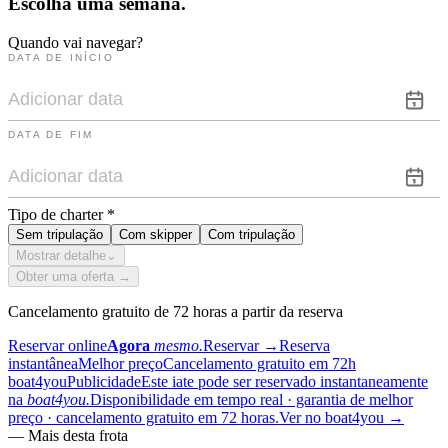
Escolha uma
semana.
Quando vai navegar?
DATA DE INÍCIO
DATA DE FIM
Tipo de charter
*
Sem tripulação
Com skipper
Com tripulação
Mostrar detalhe
⌄
Obter uma oferta →
Cancelamento gratuito de 72 horas a partir da reserva
Reservar online
Agora
mesmo.
Reservar
→
Reserva
instantânea
Melhor preço
Cancelamento gratuito em 72h
boat4you
Publicidade
Este iate pode ser reservado instantaneamente
na
boat4you.
Disponibilidade em tempo real · garantia de melhor
preço · cancelamento gratuito em 72 horas.
Ver no boat4you
→
—
Mais desta frota