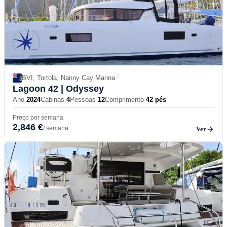
BVI, Tortola, Nanny Cay Marina
Lagoon 42
| Odyssey
Ano
2024
Cabinas
4
Pessoas
12
Comprimento
42 pés
Preço por semana
2,846 €
/ semana
Ver