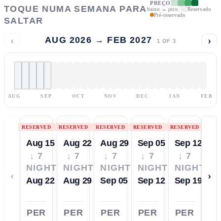
PREÇO
TOQUE NUMA SEMANA PARA
baixo → pico
Reservado
Pré-reservado
SALTAR
‹
›
AUG 2026 → FEB 2027
1
OF
3
AUG
SEP
OCT
NOV
DEC
JAN
FEB
RESERVED
RESERVED
RESERVED
RESERVED
RESERVED
Aug 15
Aug 22
Aug 29
Sep 05
Sep 12
↓ 7
↓ 7
↓ 7
↓ 7
↓ 7
NIGHTS
NIGHTS
NIGHTS
NIGHTS
NIGHTS
‹
›
Aug 22
Aug 29
Sep 05
Sep 12
Sep 19
PER
PER
PER
PER
PER