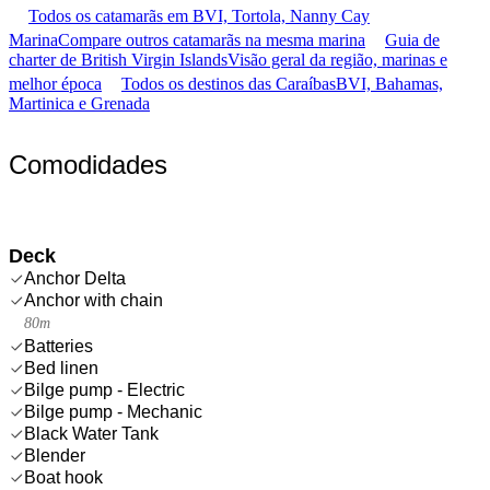
Todos os catamarãs em BVI, Tortola, Nanny Cay
Marina
Compare outros catamarãs na mesma marina
Guia de
charter de British Virgin Islands
Visão geral da região, marinas e
melhor época
Todos os destinos das Caraíbas
BVI, Bahamas,
Martinica e Grenada
Comodidades
Deck
Anchor Delta
Anchor with chain
80m
Batteries
Bed linen
Bilge pump - Electric
Bilge pump - Mechanic
Black Water Tank
Blender
Boat hook