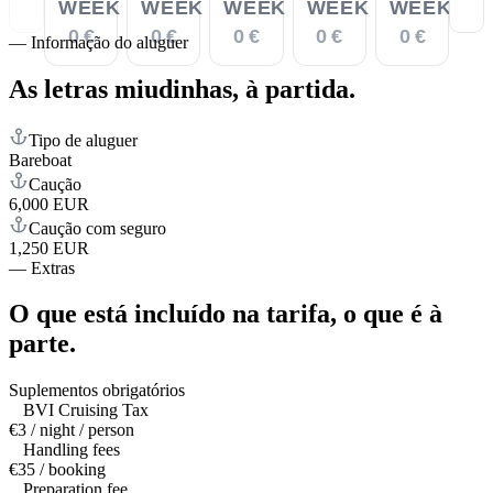
WEEK
WEEK
WEEK
WEEK
WEEK
0 €
0 €
0 €
0 €
0 €
—
Informação do aluguer
As letras miudinhas,
à partida.
Tipo de aluguer
Bareboat
Caução
6,000 EUR
Caução com seguro
1,250 EUR
—
Extras
O que está incluído na tarifa,
o que é à
parte.
Suplementos obrigatórios
BVI Cruising Tax
€3 / night / person
Handling fees
€35 / booking
Preparation fee