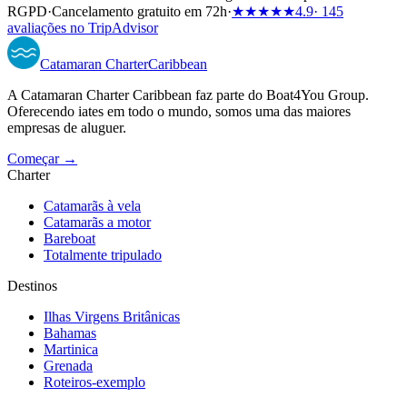
RGPD
·
Cancelamento gratuito em 72h
·
★★★★★
4.9
· 145
avaliações no TripAdvisor
Catamaran
Charter
Caribbean
A Catamaran Charter Caribbean faz parte do Boat4You Group.
Oferecendo iates em todo o mundo, somos uma das maiores
empresas de aluguer.
Começar →
Charter
Catamarãs à vela
Catamarãs a motor
Bareboat
Totalmente tripulado
Destinos
Ilhas Virgens Britânicas
Bahamas
Martinica
Grenada
Roteiros-exemplo