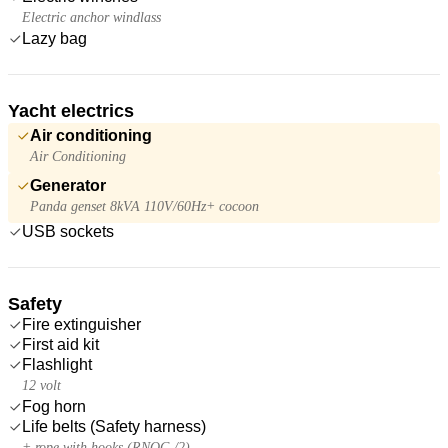
Electric anchor windlass
Lazy bag
Yacht electrics
Air conditioning
Air Conditioning
Generator
Panda genset 8kVA 110V/60Hz+ cocoon
USB sockets
Safety
Fire extinguisher
First aid kit
Flashlight
12 volt
Fog horn
Life belts (Safety harness)
+ rope with hooks (RNOG /2)