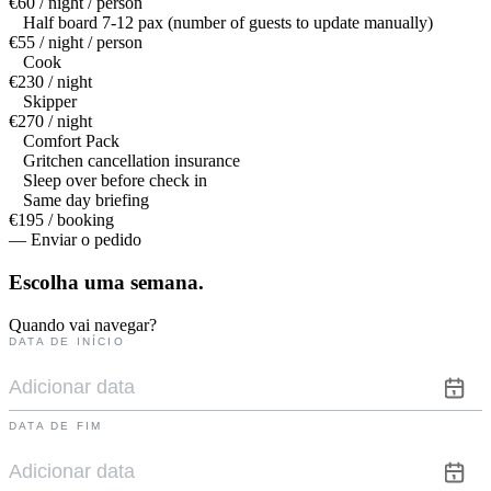
€60 / night / person
Half board 7-12 pax (number of guests to update manually)
€55 / night / person
Cook
€230 / night
Skipper
€270 / night
Comfort Pack
Gritchen cancellation insurance
Sleep over before check in
Same day briefing
€195 / booking
— Enviar o pedido
Escolha uma
semana.
Quando vai navegar?
DATA DE INÍCIO
DATA DE FIM