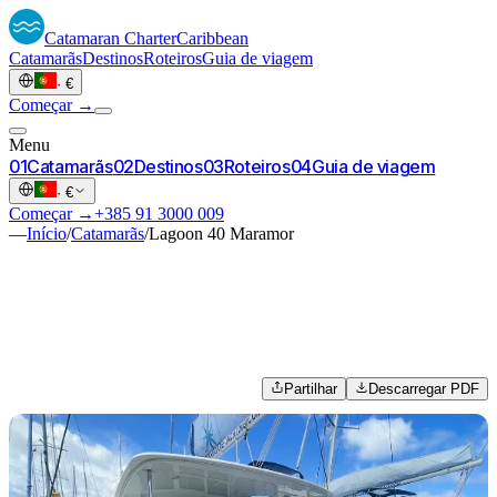
Catamaran
Charter
Caribbean
Catamarãs
Destinos
Roteiros
Guia de viagem
·
€
Começar →
Menu
0
1
Catamarãs
0
2
Destinos
0
3
Roteiros
0
4
Guia de viagem
·
€
Começar →
+385 91 3000 009
—
Início
/
Catamarãs
/
Lagoon 40 Maramor
Partilhar
Descarregar PDF