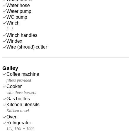
Water hose
Water pump
WC pump
Winch
3+1
Winch handles
Windex
Wire (shroud) cutter
Galley
Coffee machine
filters provided
Cooker
with three burners
Gas bottles
Kitchen utensils
Kitchen towel
Oven
Refrigerator
12v, 110l + 100l