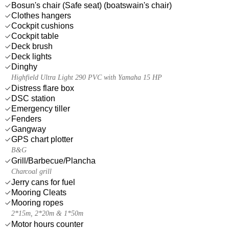
Bosun's chair (Safe seat) (boatswain's chair)
Clothes hangers
Cockpit cushions
Cockpit table
Deck brush
Deck lights
Dinghy
Highfield Ultra Light 290 PVC with Yamaha 15 HP
Distress flare box
DSC station
Emergency tiller
Fenders
Gangway
GPS chart plotter
B&G
Grill/Barbecue/Plancha
Charcoal grill
Jerry cans for fuel
Mooring Cleats
Mooring ropes
2*15m, 2*20m & 1*50m
Motor hours counter