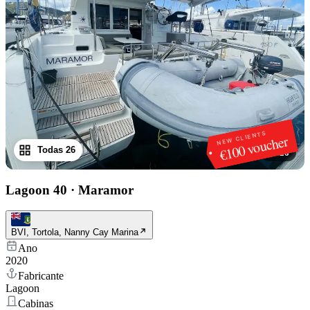
NEW CLIENTS
€100 voucher
Todas 26
1
/
26
Lagoon 40
·
Maramor
BVI, Tortola, Nanny Cay Marina
Ano
2020
Fabricante
Lagoon
Cabinas