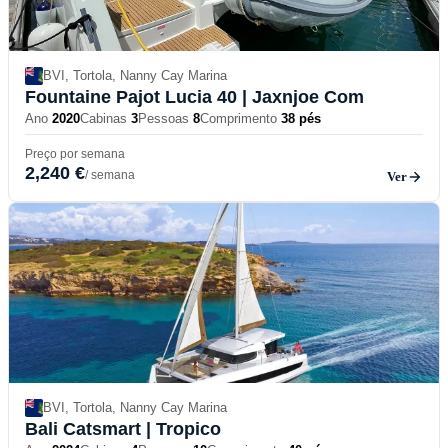
BVI, Tortola, Nanny Cay Marina
Fountaine Pajot Lucia 40
| Jaxnjoe Com
Ano
2020
Cabinas
3
Pessoas
8
Comprimento
38 pés
Preço por semana
2,240 €
/ semana
Ver
BVI, Tortola, Nanny Cay Marina
Bali Catsmart
| Tropico