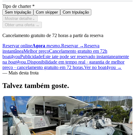
Tipo de charter
*
Sem tripulação
Com skipper
Com tripulação
Mostrar detalhe
⌄
Obter uma oferta →
Cancelamento gratuito de 72 horas a partir da reserva
Reservar online
Agora
mesmo.
Reservar
→
Reserva
instantânea
Melhor preço
Cancelamento gratuito em 72h
boat4you
Publicidade
Este iate pode ser reservado instantaneamente
na
boat4you.
Disponibilidade em tempo real · garantia de melhor
preço · cancelamento gratuito em 72 horas.
Ver no boat4you
→
—
Mais desta frota
Talvez também
goste.