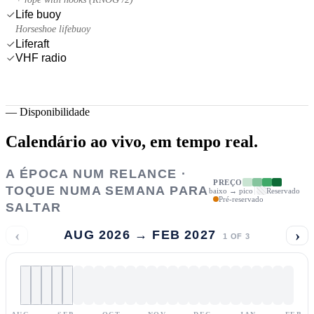
Life buoy
Horseshoe lifebuoy
Liferaft
VHF radio
—
Disponibilidade
Calendário ao vivo,
em tempo real.
A ÉPOCA NUM RELANCE ·
PREÇO
TOQUE NUMA SEMANA PARA
baixo → pico
Reservado
Pré-reservado
SALTAR
‹
›
AUG 2026 → FEB 2027
1
OF
3