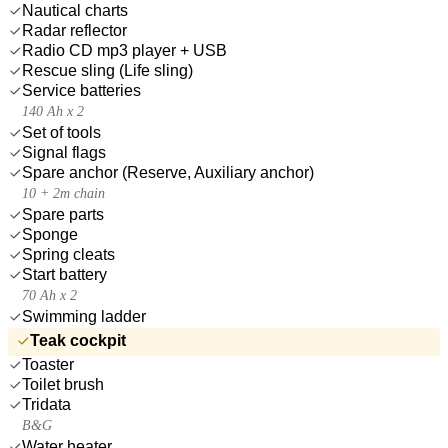
Nautical charts
Radar reflector
Radio CD mp3 player + USB
Rescue sling (Life sling)
Service batteries
140 Ah x 2
Set of tools
Signal flags
Spare anchor (Reserve, Auxiliary anchor)
10 + 2m chain
Spare parts
Sponge
Spring cleats
Start battery
70 Ah x 2
Swimming ladder
Teak cockpit
Toaster
Toilet brush
Tridata
B&G
Water heater