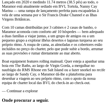
Lançado em 2020 e medindo 11.74 metros (38.5 pés) ao todo, o
Maramor está atualmente sediado em BVI, Tortola, Nanny Cay
Marina — uma rampa de lançamento perfeita para escapadelas à
vela de uma semana por o Sir Francis Drake Channel e as Ilhas
Virgens Britânicas.
Com 10 camas distribuídas por 3 cabines e 2 casas de banho, o
Maramor acomoda com conforto até 10 hóspedes — bem adequado
a duas famílias a viajar juntas, a um grupo de amigos ou a um
pequeno grupo a explorar ilhéus desertos e lagunas turquesa ao seu
próprio ritmo. A roupa de cama, as almofadas e os cobertores estão
incluídos no preço do charter, pelo que pode subir a bordo, arrumar
as suas provisões e rumar diretamente ao mar aberto.
Boat equipment features rolling mainsail. Quer esteja a apanhar uma
boia em The Baths, ao largo de Virgin Gorda, a mergulhar no
naufrágio do RMS Rhone em Salt Island ou a fazer snorkel no recife
ao largo de Sandy Cay, o Maramor dá-lhe a plataforma para
desenhar a viagem ao seu próprio ritmo, com o apoio da nossa
equipa de charter local das BVI, do check-in ao check-out.
—
Continuar a explorar
Onde procurar
a seguir.