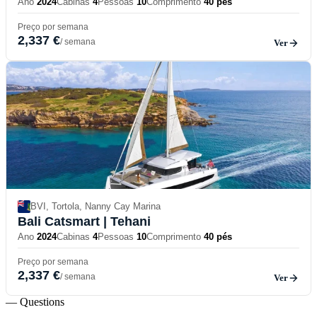
Ano
2024
Cabinas
4
Pessoas
10
Comprimento
40 pés
Preço por semana
2,337 €
/ semana
Ver
BVI, Tortola, Nanny Cay Marina
Bali Catsmart
| Tehani
Ano
2024
Cabinas
4
Pessoas
10
Comprimento
40 pés
Preço por semana
2,337 €
/ semana
Ver
— Questions