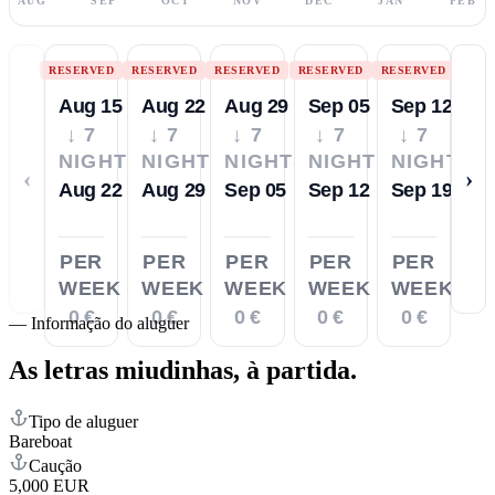
AUG
SEP
OCT
NOV
DEC
JAN
FEB
RESERVED
RESERVED
RESERVED
RESERVED
RESERVED
Aug 15
Aug 22
Aug 29
Sep 05
Sep 12
↓ 7
↓ 7
↓ 7
↓ 7
↓ 7
NIGHTS
NIGHTS
NIGHTS
NIGHTS
NIGHTS
‹
›
Aug 22
Aug 29
Sep 05
Sep 12
Sep 19
PER
PER
PER
PER
PER
WEEK
WEEK
WEEK
WEEK
WEEK
0 €
0 €
0 €
0 €
0 €
—
Informação do aluguer
As letras miudinhas,
à partida.
Tipo de aluguer
Bareboat
Caução
5,000 EUR