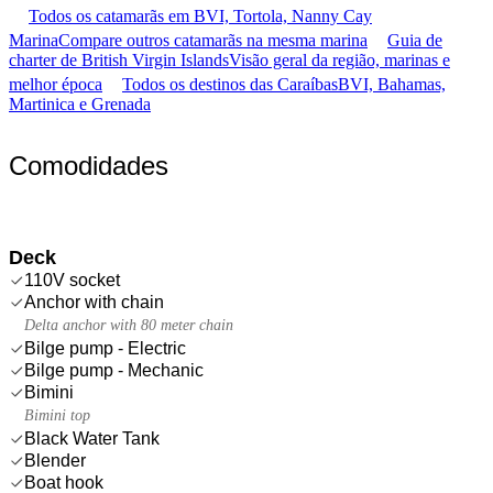
Todos os catamarãs em BVI, Tortola, Nanny Cay
Marina
Compare outros catamarãs na mesma marina
Guia de
charter de British Virgin Islands
Visão geral da região, marinas e
melhor época
Todos os destinos das Caraíbas
BVI, Bahamas,
Martinica e Grenada
Comodidades
Deck
110V socket
Anchor with chain
Delta anchor with 80 meter chain
Bilge pump - Electric
Bilge pump - Mechanic
Bimini
Bimini top
Black Water Tank
Blender
Boat hook