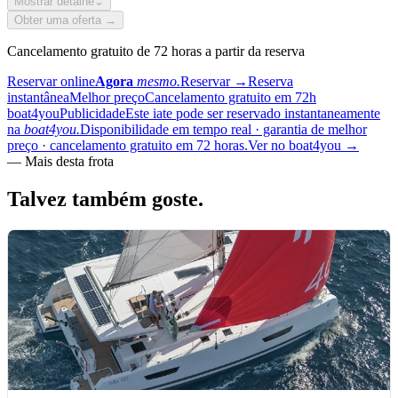
Mostrar detalhe
⌄
Obter uma oferta →
Cancelamento gratuito de 72 horas a partir da reserva
Reservar online
Agora
mesmo.
Reservar
→
Reserva
instantânea
Melhor preço
Cancelamento gratuito em 72h
boat4you
Publicidade
Este iate pode ser reservado instantaneamente
na
boat4you.
Disponibilidade em tempo real · garantia de melhor
preço · cancelamento gratuito em 72 horas.
Ver no boat4you
→
—
Mais desta frota
Talvez também
goste.