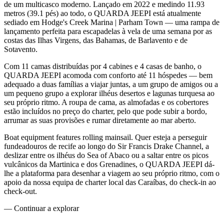
de um multicasco moderno. Lançado em 2022 e medindo 11.93
metros (39.1 pés) ao todo, o QUARDA JEEPI está atualmente
sediado em Hodge's Creek Marina | Parham Town — uma rampa de
lançamento perfeita para escapadelas à vela de uma semana por as
costas das Ilhas Virgens, das Bahamas, de Barlavento e de
Sotavento.
Com 11 camas distribuídas por 4 cabines e 4 casas de banho, o
QUARDA JEEPI acomoda com conforto até 11 hóspedes — bem
adequado a duas famílias a viajar juntas, a um grupo de amigos ou a
um pequeno grupo a explorar ilhéus desertos e lagunas turquesa ao
seu próprio ritmo. A roupa de cama, as almofadas e os cobertores
estão incluídos no preço do charter, pelo que pode subir a bordo,
arrumar as suas provisões e rumar diretamente ao mar aberto.
Boat equipment features rolling mainsail. Quer esteja a perseguir
fundeadouros de recife ao longo do Sir Francis Drake Channel, a
deslizar entre os ilhéus do Sea of Abaco ou a saltar entre os picos
vulcânicos da Martinica e dos Grenadines, o QUARDA JEEPI dá-
lhe a plataforma para desenhar a viagem ao seu próprio ritmo, com o
apoio da nossa equipa de charter local das Caraíbas, do check-in ao
check-out.
—
Continuar a explorar