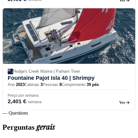
Ver
Hodge's Creek Marina | Parham Town
Fountaine Pajot Isla 40
| Shrimpy
Ano
2023
Cabinas
3
Pessoas
8
Comprimento
39 pés
Preço por semana
2,401 €
/ semana
Ver
— Questions
gerais
Perguntas