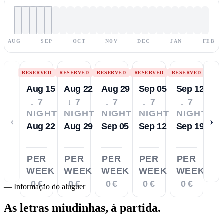
AUG
SEP
OCT
NOV
DEC
JAN
FEB
RESERVED
RESERVED
RESERVED
RESERVED
RESERVED
Aug 15
Aug 22
Aug 29
Sep 05
Sep 12
↓ 7
↓ 7
↓ 7
↓ 7
↓ 7
NIGHTS
NIGHTS
NIGHTS
NIGHTS
NIGHTS
‹
›
Aug 22
Aug 29
Sep 05
Sep 12
Sep 19
PER
PER
PER
PER
PER
WEEK
WEEK
WEEK
WEEK
WEEK
0 €
0 €
0 €
0 €
0 €
—
Informação do aluguer
As letras miudinhas,
à partida.