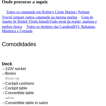
Onde procurar
a seguir.
Todos os catamarãs em Hodge's Creek Marina | Parham
Town
Compare outros catamarãs na mesma marina
Guia de
charter de British Virgin Islands
Visão geral da região, marinas e
melhor época
Todos os destinos das Caraíbas
BVI, Bahamas,
Martinica e Grenada
Comodidades
Deck
110V socket
Bimini
Bimini top
Cockpit cushions
Cockpit table
Convertible table
saloon
Convertible table in salon