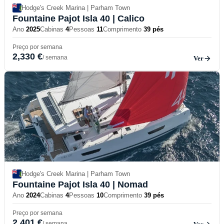
Hodge's Creek Marina | Parham Town
Fountaine Pajot Isla 40
| Calico
Ano
2025
Cabinas
4
Pessoas
11
Comprimento
39 pés
Preço por semana
2,330 €
/ semana
Ver
Hodge's Creek Marina | Parham Town
Fountaine Pajot Isla 40
| Nomad
Ano
2024
Cabinas
4
Pessoas
10
Comprimento
39 pés
Preço por semana
2,401 €
/ semana