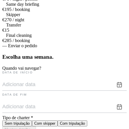
Same day briefing
€195 / booking
Skipper
€270 / night
Transfer
€15
Final cleaning
€285 / booking
— Enviar o pedido
Escolha uma
semana.
Quando vai navegar?
DATA DE INÍCIO
DATA DE FIM
Tipo de charter
*
Sem tripulação
Com skipper
Com tripulação