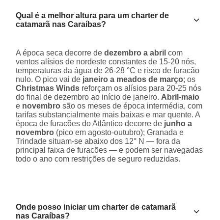
Qual é a melhor altura para um charter de
catamarã nas Caraíbas?
A época seca decorre de
dezembro a abril
com
ventos alísios de nordeste constantes de 15-20 nós,
temperaturas da água de 26-28 °C e risco de furacão
nulo. O pico vai de
janeiro a meados de março
; os
Christmas Winds
reforçam os alísios para 20-25 nós
do final de dezembro ao início de janeiro.
Abril-maio
e
novembro
são os meses de época intermédia, com
tarifas substancialmente mais baixas e mar quente. A
época de furacões do Atlântico decorre de
junho a
novembro
(pico em agosto-outubro); Granada e
Trindade situam-se abaixo dos 12° N — fora da
principal faixa de furacões — e podem ser navegadas
todo o ano com restrições de seguro reduzidas.
Onde posso iniciar um charter de catamarã
nas Caraíbas?