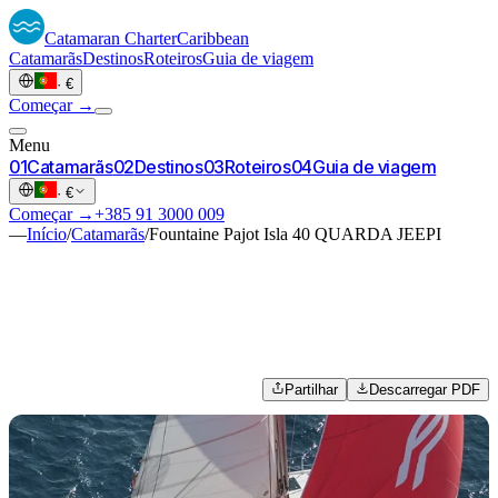
Catamaran
Charter
Caribbean
Catamarãs
Destinos
Roteiros
Guia de viagem
·
€
Começar →
Menu
0
1
Catamarãs
0
2
Destinos
0
3
Roteiros
0
4
Guia de viagem
·
€
Começar →
+385 91 3000 009
—
Início
/
Catamarãs
/
Fountaine Pajot Isla 40 QUARDA JEEPI
Partilhar
Descarregar PDF