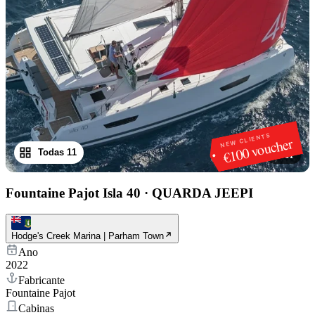
NEW CLIENTS
€100 voucher
Todas 11
1
/
11
Fountaine Pajot Isla 40
·
QUARDA JEEPI
Hodge's Creek Marina | Parham Town
Ano
2022
Fabricante
Fountaine Pajot
Cabinas