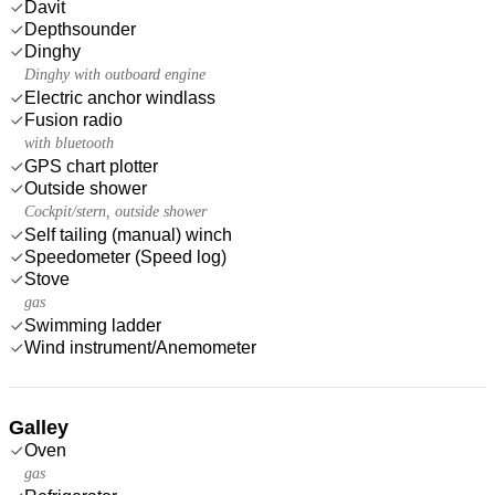
Davit
Depthsounder
Dinghy
Dinghy with outboard engine
Electric anchor windlass
Fusion radio
with bluetooth
GPS chart plotter
Outside shower
Cockpit/stern, outside shower
Self tailing (manual) winch
Speedometer (Speed log)
Stove
gas
Swimming ladder
Wind instrument/Anemometer
Galley
Oven
gas