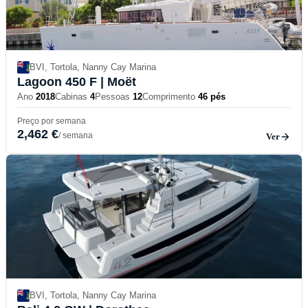
BVI, Tortola, Nanny Cay Marina
Lagoon 450 F
| Moët
Ano
2018
Cabinas
4
Pessoas
12
Comprimento
46 pés
Preço por semana
2,462 €
/ semana
Ver
BVI, Tortola, Nanny Cay Marina