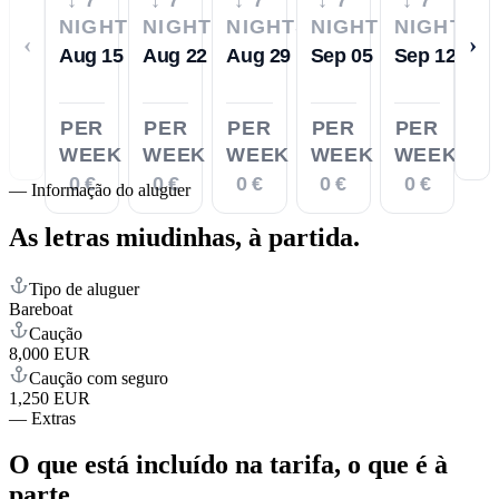
NIGHTS
NIGHTS
NIGHTS
NIGHTS
NIGHTS
‹
›
Aug 15
Aug 22
Aug 29
Sep 05
Sep 12
PER
PER
PER
PER
PER
WEEK
WEEK
WEEK
WEEK
WEEK
0 €
0 €
0 €
0 €
0 €
—
Informação do aluguer
As letras miudinhas,
à partida.
Tipo de aluguer
Bareboat
Caução
8,000 EUR
Caução com seguro
1,250 EUR
—
Extras
O que está incluído na tarifa,
o que é à
parte.