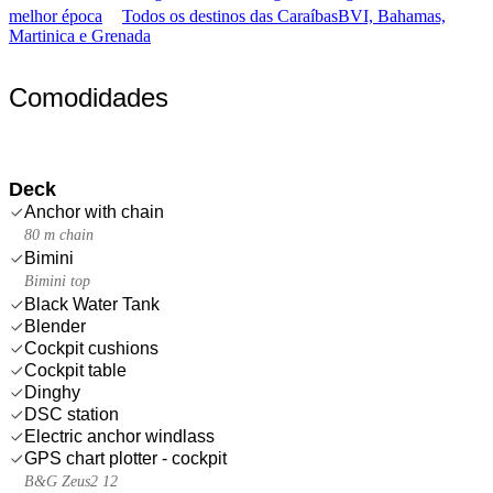
melhor época
Todos os destinos das Caraíbas
BVI, Bahamas,
Martinica e Grenada
Comodidades
Deck
Anchor with chain
80 m chain
Bimini
Bimini top
Black Water Tank
Blender
Cockpit cushions
Cockpit table
Dinghy
DSC station
Electric anchor windlass
GPS chart plotter - cockpit
B&G Zeus2 12