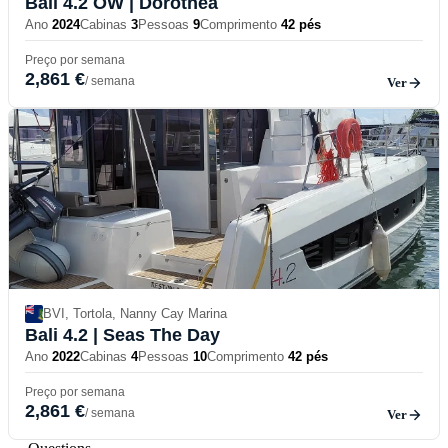
Bali 4.2 OW
| Dorothea
Ano
2024
Cabinas
3
Pessoas
9
Comprimento
42 pés
Preço por semana
2,861 €
/ semana
Ver
BVI, Tortola, Nanny Cay Marina
Bali 4.2
| Seas The Day
Ano
2022
Cabinas
4
Pessoas
10
Comprimento
42 pés
Preço por semana
2,861 €
/ semana
Ver