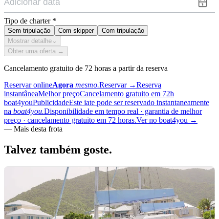
Tipo de charter
*
Sem tripulação
Com skipper
Com tripulação
Mostrar detalhe
⌄
Obter uma oferta →
Cancelamento gratuito de 72 horas a partir da reserva
Reservar online
Agora
mesmo.
Reservar
→
Reserva
instantânea
Melhor preço
Cancelamento gratuito em 72h
boat4you
Publicidade
Este iate pode ser reservado instantaneamente
na
boat4you.
Disponibilidade em tempo real · garantia de melhor
preço · cancelamento gratuito em 72 horas.
Ver no boat4you
→
—
Mais desta frota
Talvez também
goste.