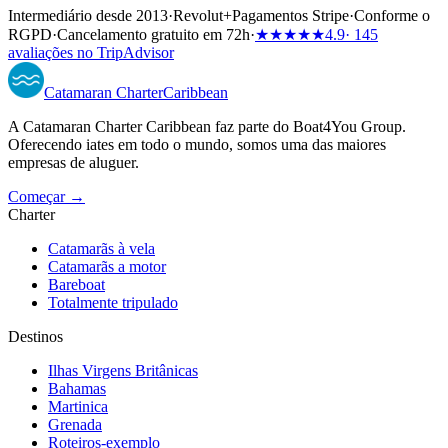
Intermediário desde 2013
·
Revolut
+
Pagamentos Stripe
·
Conforme o
RGPD
·
Cancelamento gratuito em 72h
·
★★★★★
4.9
· 145
avaliações no TripAdvisor
Catamaran
Charter
Caribbean
A Catamaran Charter Caribbean faz parte do Boat4You Group.
Oferecendo iates em todo o mundo, somos uma das maiores
empresas de aluguer.
Começar →
Charter
Catamarãs à vela
Catamarãs a motor
Bareboat
Totalmente tripulado
Destinos
Ilhas Virgens Britânicas
Bahamas
Martinica
Grenada
Roteiros-exemplo