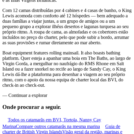
e as Ilhas Virgens Britânicas.
Com 12 camas distribuídas por 4 cabines e 4 casas de banho, o King
Lewis acomoda com conforto até 12 hóspedes — bem adequado a
duas famílias a viajar juntas, a um grupo de amigos ou a um
pequeno grupo a explorar ilhéus desertos e lagunas turquesa ao seu
próprio ritmo. A roupa de cama, as almofadas e os cobertores estão
incluídos no preço do charter, pelo que pode subir a bordo, arrumar
as suas provisões e rumar diretamente ao mar aberto.
Boat equipment features rolling mainsail. It also boasts bathing
platform. Quer esteja a apanhar uma boia em The Baths, ao largo de
Virgin Gorda, a mergulhar no naufrágio do RMS Rhone em Salt
Island ou a fazer snorkel no recife ao largo de Sandy Cay, o King
Lewis dá-lhe a plataforma para desenhar a viagem ao seu próprio
ritmo, com o apoio da nossa equipa de charter local das BVI, do
check-in ao check-out.
—
Continuar a explorar
Onde procurar
a seguir.
Todos os catamarãs em BVI, Tortola, Nanny Cay
Marina
Compare outros catamarãs na mesma marina
Guia de
charter de British Virgin Islands
Visão geral da região, marinas e