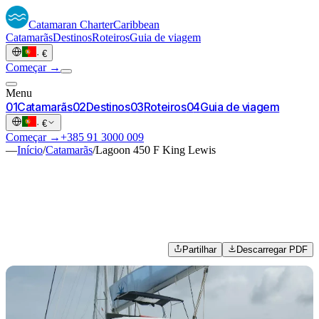
Catamaran
Charter
Caribbean
Catamarãs
Destinos
Roteiros
Guia de viagem
·
€
Começar →
Menu
0
1
Catamarãs
0
2
Destinos
0
3
Roteiros
0
4
Guia de viagem
·
€
Começar →
+385 91 3000 009
—
Início
/
Catamarãs
/
Lagoon 450 F King Lewis
Partilhar
Descarregar PDF