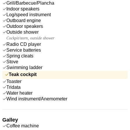
Grill/Barbecue/Plancha
Indoor speakers
Log/speed instrument
Outboard engine
Outdoor speakers
Outside shower
Cockpit/stern, outside shower
Radio CD player
Service batteries
Spring cleats
Stove
Swimming ladder
Teak cockpit
Toaster
Tridata
Water heater
Wind instrument/Anemometer
Galley
Coffee machine