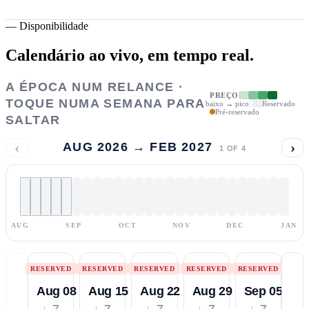
—
Disponibilidade
Calendário ao vivo,
em tempo real.
A ÉPOCA NUM RELANCE ·
PREÇO
TOQUE NUMA SEMANA PARA
baixo → pico
Reservado
Pré-reservado
SALTAR
‹
›
AUG 2026 → FEB 2027
1
OF
4
AUG
SEP
OCT
NOV
DEC
JAN
RESERVED
RESERVED
RESERVED
RESERVED
RESERVED
Aug 08
Aug 15
Aug 22
Aug 29
Sep 05
↓ 7
↓ 7
↓ 7
↓ 7
↓ 7