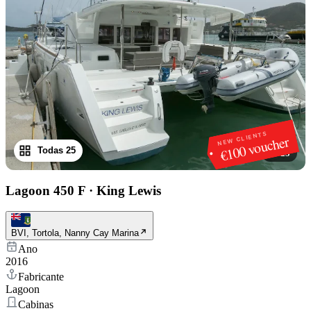
NEW CLIENTS
€100 voucher
Todas 25
1
/
25
Lagoon 450 F
·
King Lewis
BVI, Tortola, Nanny Cay Marina
Ano
2016
Fabricante
Lagoon
Cabinas