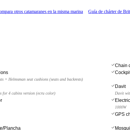
mpara otros catamaranes en la misma marina
Guía de chárter de Brit
Chain c
ions
Cockpit
sts + Helmsman seat cushions (seats and backrests)
Davit
s for 4 cabins version (ecru color)
Davit wit
r
Electri
1000W
GPS cha
ue/Plancha
Mosqui