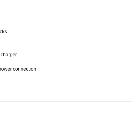
acks
 charger
power connection