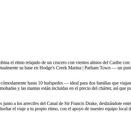
 el ritmo relajado de un crucero con vientos alisios del Caribe con 
actualmente su base en Hodge's Creek Marina | Parham Town — un punt
ómodamente hasta 10 huéspedes — ideal para dos familias que viajan 
lmohadas y las mantas están incluidas en el precio del chárter, así que p
 junto a los arrecifes del Canal de Sir Francis Drake, deslizándote ent
ñar el viaje a tu propio ritmo, con el apoyo de nuestro equipo local de