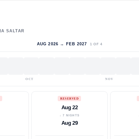
RA SALTAR
AUG 2026 → FEB 2027
1
OF
4
OCT
NOV
RESERVED
Aug 22
S
↓ 7 NIGHTS
Aug 29