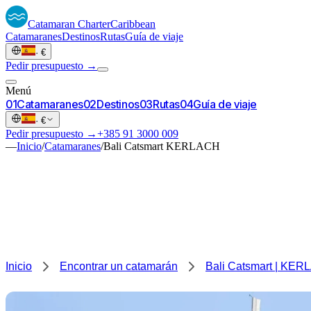
Catamaran
Charter
Caribbean
Catamaranes
Destinos
Rutas
Guía de viaje
·
€
Pedir presupuesto →
Menú
0
1
Catamaranes
0
2
Destinos
0
3
Rutas
0
4
Guía de viaje
·
€
Pedir presupuesto →
+385 91 3000 009
—
Inicio
/
Catamaranes
/
Bali Catsmart KERLACH
Inicio
Encontrar un catamarán
Bali Catsmart | KE