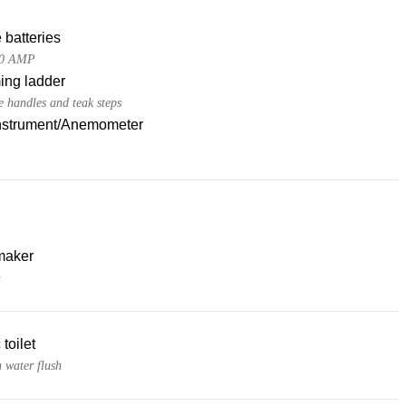
 batteries
30 AMP
ng ladder
e handles and teak steps
nstrument/Anemometer
maker
h
 toilet
h water flush