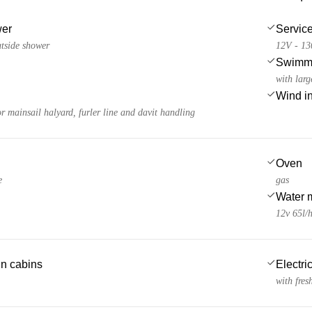
wer
Service
utside shower
12V - 1
Swimmi
with larg
Wind i
 mainsail halyard, furler line and davit handling
Oven
e
gas
Water 
12v 65l/
 in cabins
Electric
with fres