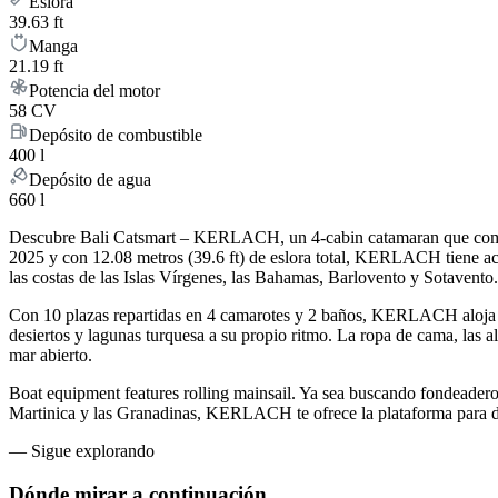
Eslora
39.63 ft
Manga
21.19 ft
Potencia del motor
58 CV
Depósito de combustible
400 l
Depósito de agua
660 l
Descubre Bali Catsmart – KERLACH, un 4-cabin catamaran que combina
2025 y con 12.08 metros (39.6 ft) de eslora total, KERLACH tiene 
las costas de las Islas Vírgenes, las Bahamas, Barlovento y Sotavento.
Con 10 plazas repartidas en 4 camarotes y 2 baños, KERLACH aloja c
desiertos y lagunas turquesa a su propio ritmo. La ropa de cama, las a
mar abierto.
Boat equipment features rolling mainsail. Ya sea buscando fondeaderos
Martinica y las Granadinas, KERLACH te ofrece la plataforma para dise
—
Sigue explorando
Dónde mirar
a continuación.