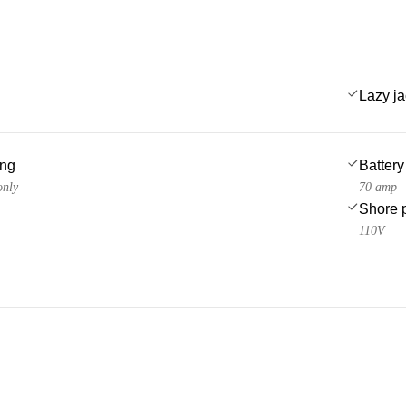
Lazy j
ing
Battery
only
70 amp
Shore 
110V