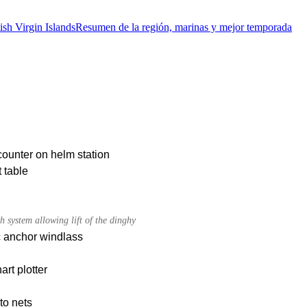
ish Virgin Islands
Resumen de la región, marinas y mejor temporada
ounter on helm station
 table
h system allowing lift of the dinghy
c anchor windlass
rt plotter
to nets