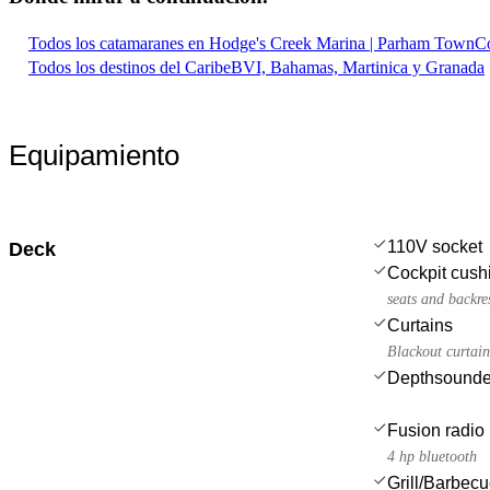
Todos los catamaranes en Hodge's Creek Marina | Parham Town
Co
Todos los destinos del Caribe
BVI, Bahamas, Martinica y Granada
Equipamiento
110V socket
Deck
Cockpit cush
seats and backre
Curtains
Blackout curtain
Depthsounde
Fusion radio
4 hp bluetooth
Grill/Barbec