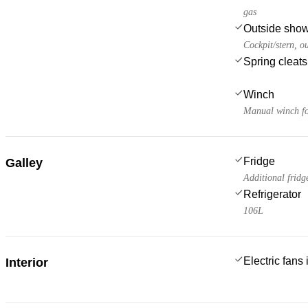
gas
Outside sho
Cockpit/stern, o
Spring cleats
Winch
Manual winch for
Fridge
Galley
Additional fridg
Refrigerator
106L
Electric fans
Interior