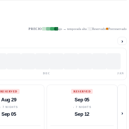
PRECIO
bajo → temporada alta
Reservado
Prerreservado
›
DEC
JAN
RESERVED
RESERVED
Aug 29
Sep 05
↓ 7 NIGHTS
↓ 7 NIGHTS
›
Sep 05
Sep 12