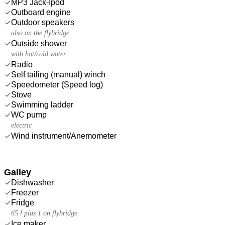
MP3 Jack-Ipod
Outboard engine
Outdoor speakers
also on the flybridge
Outside shower
with hot/cold water
Radio
Self tailing (manual) winch
Speedometer (Speed log)
Stove
Swimming ladder
WC pump
electric
Wind instrument/Anemometer
Galley
Dishwasher
Freezer
Fridge
65 l plus 1 on flybridge
Ice maker