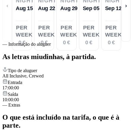
NIGHTS
NIGHTS
NIGHTS
NIGHTS
NIGHTS
‹
›
Aug 15
Aug 22
Aug 29
Sep 05
Sep 12
PER
PER
PER
PER
PER
WEEK
WEEK
WEEK
WEEK
WEEK
0 €
0 €
0 €
0 €
0 €
—
Informação do aluguer
As letras miudinhas,
à partida.
Tipo de aluguer
All Inclusive, Crewed
Entrada
17:00:00
Saída
10:00:00
—
Extras
O que está incluído na tarifa,
o que é à
parte.