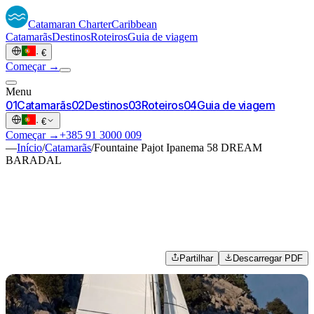
Catamaran
Charter
Caribbean
Catamarãs
Destinos
Roteiros
Guia de viagem
·
€
Começar →
Menu
0
1
Catamarãs
0
2
Destinos
0
3
Roteiros
0
4
Guia de viagem
·
€
Começar →
+385 91 3000 009
—
Início
/
Catamarãs
/
Fountaine Pajot Ipanema 58 DREAM
BARADAL
Partilhar
Descarregar PDF