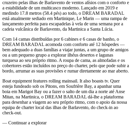
cruzeiro pelas ilhas de Barlavento de ventos alísios com o conforto e
a estabilidade de um multicasco moderno. Lançado em 2019 e
medindo 17.8 metros (58.4 pés) ao todo, o DREAM BARADAL
está atualmente sediado em Martinique, Le Marin — uma rampa de
lançamento perfeita para escapadelas à vela de uma semana por a
cadeia vulcânica de Barlavento, da Martinica a Santa Lúcia.
Com 14 camas distribuídas por 6 cabines e 6 casas de banho, o
DREAM BARADAL acomoda com conforto até 12 hóspedes —
bem adequado a duas famílias a viajar juntas, a um grupo de amigos
ou a um pequeno grupo a explorar ilhéus desertos e lagunas
turquesa ao seu próprio ritmo. A roupa de cama, as almofadas e os
cobertores estão incluídos no preço do charter, pelo que pode subir a
bordo, arrumar as suas provisões e rumar diretamente ao mar aberto.
Boat equipment features rolling mainsail. It also boasts tv. Quer
esteja fundeado sob os Pitons, em Soufrière Bay, a apanhar uma
boia em Marigot Bay ou a fazer o salto de um dia a norte até Anse
Mitan, na Martinica, o DREAM BARADAL dá-lhe a plataforma
para desenhar a viagem ao seu próprio ritmo, com o apoio da nossa
equipa de charter local das ilhas de Barlavento, do check-in ao
check-out.
—
Continuar a explorar