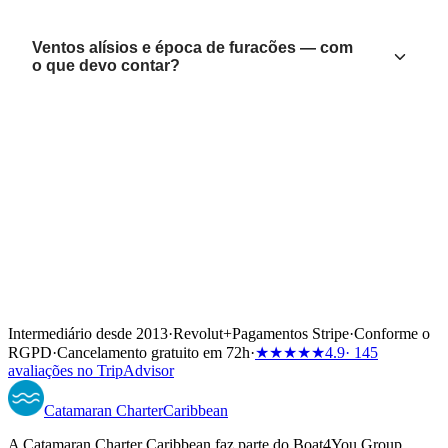
Ventos alísios e época de furacões — com
o que devo contar?
Intermediário desde 2013
·
Revolut
+
Pagamentos Stripe
·
Conforme o
RGPD
·
Cancelamento gratuito em 72h
·
★★★★★
4.9
· 145
avaliações no TripAdvisor
Catamaran
Charter
Caribbean
A Catamaran Charter Caribbean faz parte do Boat4You Group.