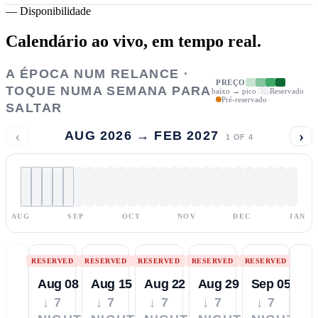
—
Disponibilidade
Calendário ao vivo,
em tempo real.
A ÉPOCA NUM RELANCE ·
PREÇO
TOQUE NUMA SEMANA PARA
baixo → pico
Reservado
Pré-reservado
SALTAR
‹
›
AUG 2026 → FEB 2027
1
OF
4
AUG
SEP
OCT
NOV
DEC
JAN
RESERVED
RESERVED
RESERVED
RESERVED
RESERVED
Aug 08
Aug 15
Aug 22
Aug 29
Sep 05
↓ 7
↓ 7
↓ 7
↓ 7
↓ 7