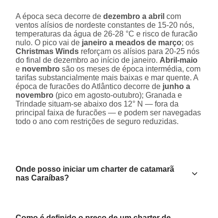
A época seca decorre de
dezembro a abril
com
ventos alísios de nordeste constantes de 15-20 nós,
temperaturas da água de 26-28 °C e risco de furacão
nulo. O pico vai de
janeiro a meados de março
; os
Christmas Winds
reforçam os alísios para 20-25 nós
do final de dezembro ao início de janeiro.
Abril-maio
e
novembro
são os meses de época intermédia, com
tarifas substancialmente mais baixas e mar quente. A
época de furacões do Atlântico decorre de
junho a
novembro
(pico em agosto-outubro); Granada e
Trindade situam-se abaixo dos 12° N — fora da
principal faixa de furacões — e podem ser navegadas
todo o ano com restrições de seguro reduzidas.
Onde posso iniciar um charter de catamarã
nas Caraíbas?
Como é definido o preço de um charter de