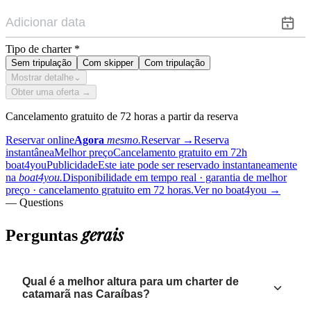
Tipo de charter
*
Sem tripulação
Com skipper
Com tripulação
Mostrar detalhe
⌄
Obter uma oferta →
Cancelamento gratuito de 72 horas a partir da reserva
Reservar online
Agora
mesmo.
Reservar
→
Reserva
instantânea
Melhor preço
Cancelamento gratuito em 72h
boat4you
Publicidade
Este iate pode ser reservado instantaneamente
na
boat4you.
Disponibilidade em tempo real · garantia de melhor
preço · cancelamento gratuito em 72 horas.
Ver no boat4you
→
— Questions
gerais
Perguntas
Qual é a melhor altura para um charter de
catamarã nas Caraíbas?