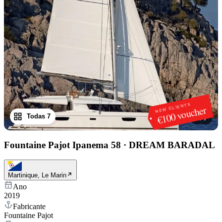
NEW CLIENTS
€100 voucher
Todas 7
1
/
7
Fountaine Pajot Ipanema 58
·
DREAM BARADAL
Martinique, Le Marin
Ano
2019
Fabricante
Fountaine Pajot