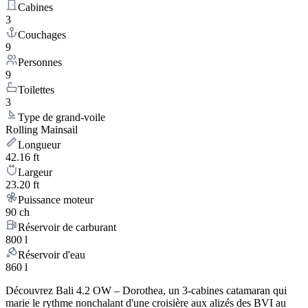
Cabines
3
Couchages
9
Personnes
9
Toilettes
3
Type de grand-voile
Rolling Mainsail
Longueur
42.16 ft
Largeur
23.20 ft
Puissance moteur
90 ch
Réservoir de carburant
800 l
Réservoir d'eau
860 l
Découvrez Bali 4.2 OW – Dorothea, un 3-cabines catamaran qui
marie le rythme nonchalant d'une croisière aux alizés des BVI au