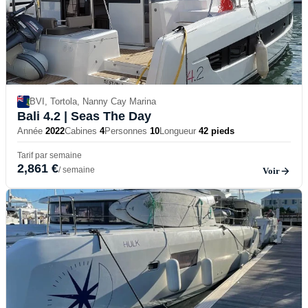
BVI, Tortola, Nanny Cay Marina
Bali 4.2
| Seas The Day
Année
2022
Cabines
4
Personnes
10
Longueur
42 pieds
Tarif par semaine
2,861 €
/ semaine
Voir