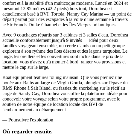
confort et à la stabilité d'un multicoque moderne. Lancé en 2024 et
mesurant 12.85 mètres (42.2 pieds) hors tout, Dorothea est
actuellement basé à BVI, Tortola, Nanny Cay Marina — un point de
départ parfait pour des escapades à la voile d'une semaine à travers
le Sir Francis Drake Channel et les Îles Vierges britanniques.
Avec 9 couchages répartis sur 3 cabines et 3 salles d'eau, Dorothea
accueille confortablement jusqu'à 9 invités — idéal pour deux
familles voyageant ensemble, un cercle d'amis ou un petit groupe
explorant à son rythme des îlots déserts et des lagons turquoise. Le
linge, les oreillers et les couvertures sont inclus dans le prix de la
location, vous n'avez qu'à monter à bord, ranger vos provisions et
mettre le cap sur le large.
Boat equipment features rolling mainsail. Que vous preniez une
bouée aux Baths au large de Virgin Gorda, plongiez sur l'épave du
RMS Rhone à Salt Island, ou fassiez du snorkeling sur le récif au
large de Sandy Cay, Dorothea vous offre la plateforme idéale pour
concevoir votre voyage selon votre propre programme, avec le
soutien de notre équipe de location locale des BVI de
l'embarquement au débarquement.
—
Poursuivre l'exploration
Où regarder
ensuite.