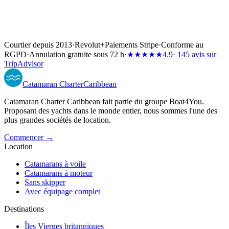
Courtier depuis 2013
·
Revolut
+
Paiements Stripe
·
Conforme au
RGPD
·
Annulation gratuite sous 72 h
·
★★★★★
4.9
· 145 avis sur
TripAdvisor
Catamaran
Charter
Caribbean
Catamaran Charter Caribbean fait partie du groupe Boat4You.
Proposant des yachts dans le monde entier, nous sommes l'une des
plus grandes sociétés de location.
Commencer →
Location
Catamarans à voile
Catamarans à moteur
Sans skipper
Avec équipage complet
Destinations
Îles Vierges britanniques