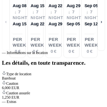
Aug 08
Aug 15
Aug 22
Aug 29
Sep 05
↓ 7
↓ 7
↓ 7
↓ 7
↓ 7
NIGHTS
NIGHTS
NIGHTS
NIGHTS
NIGHTS
‹
›
Aug 15
Aug 22
Aug 29
Sep 05
Sep 12
PER
PER
PER
PER
PER
WEEK
WEEK
WEEK
WEEK
WEEK
0 €
0 €
0 €
0 €
0 €
—
Informations sur la location
Les détails,
en toute transparence.
Type de location
Bareboat
Caution
6,000 EUR
Caution assurée
1,250 EUR
—
Extras