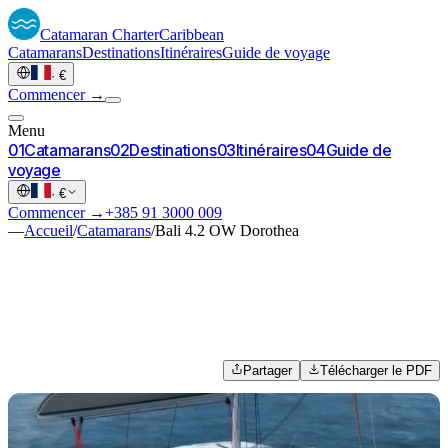
Catamaran
Charter
Caribbean
Catamarans
Destinations
Itinéraires
Guide de voyage
·
€
Commencer →
Menu
0
1
Catamarans
0
2
Destinations
0
3
Itinéraires
0
4
Guide de
voyage
·
€
Commencer →
+385 91 3000 009
—
Accueil
/
Catamarans
/
Bali 4.2 OW Dorothea
Partager
Télécharger le PDF