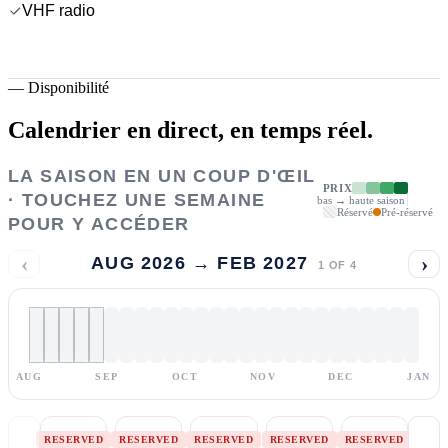
VHF radio
—
Disponibilité
Calendrier en direct,
en temps réel.
LA SAISON EN UN COUP D'ŒIL
PRIX
· TOUCHEZ UNE SEMAINE
bas → haute saison
Réservé
Pré-réservé
POUR Y ACCÉDER
‹
›
AUG 2026 → FEB 2027
1
OF
4
AUG
SEP
OCT
NOV
DEC
JAN
RESERVED
RESERVED
RESERVED
RESERVED
RESERVED