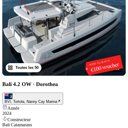
NEW CLIENTS
€100 voucher
Toutes les 50
1
/
50
Bali 4.2 OW
·
Dorothea
BVI, Tortola, Nanny Cay Marina
Année
2024
Constructeur
Bali Catamarans