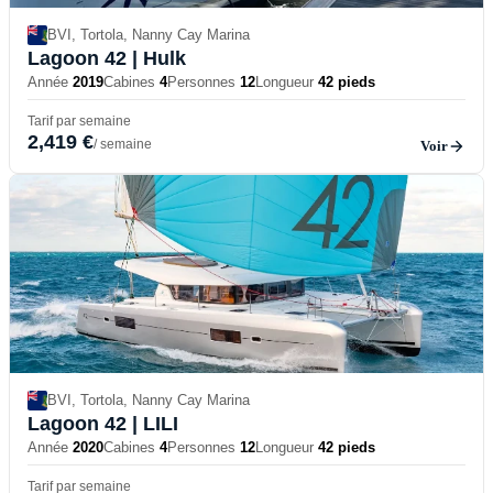
BVI, Tortola, Nanny Cay Marina
Lagoon 42
| Hulk
Année
2019
Cabines
4
Personnes
12
Longueur
42 pieds
Tarif par semaine
2,419 €
/ semaine
Voir
BVI, Tortola, Nanny Cay Marina
Lagoon 42
| LILI
Année
2020
Cabines
4
Personnes
12
Longueur
42 pieds
Tarif par semaine