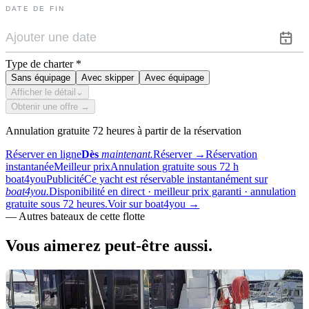
DATE DE FIN
Type de charter
*
Sans équipage
Avec skipper
Avec équipage
Afficher le détail
⌄
Obtenir une offre →
Annulation gratuite 72 heures à partir de la réservation
Réserver en ligne
Dès
maintenant.
Réserver
→
Réservation
instantanée
Meilleur prix
Annulation gratuite sous 72 h
boat4you
Publicité
Ce yacht est réservable instantanément sur
boat4you.
Disponibilité en direct · meilleur prix garanti · annulation
gratuite sous 72 heures.
Voir sur boat4you
→
—
Autres bateaux de cette flotte
Vous aimerez
peut-être aussi.