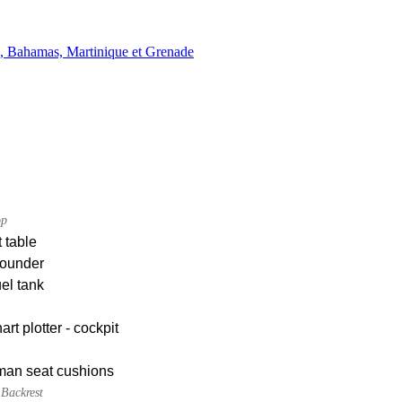
 Bahamas, Martinique et Grenade
op
 table
ounder
uel tank
rt plotter - cockpit
an seat cushions
 Backrest