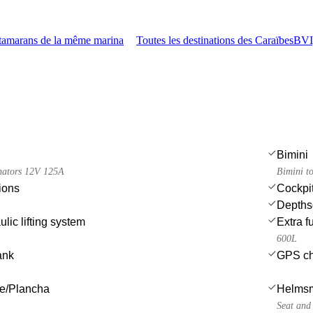
atamarans de la même marina
Toutes les destinations des Caraïbes
BVI,
Bimini
rnators 12V 125A
Bimini t
ions
Cockpit
Depths
lic lifting system
Extra f
600L
ank
GPS cha
ue/Plancha
Helmsm
Seat and