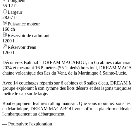
Longueur
55.12 ft
Largeur
28.67 ft
Puissance moteur
160 ch
Réservoir de carburant
1200 l
Réservoir d'eau
1260 l
Découvrez Bali 5.4 – DREAM MACABOU, un 6-cabines catamaran qui mar
2024 et mesurant 16.8 mètres (55.1 pieds) hors tout, DREAM MACABOU
chaîne volcanique des îles du Vent, de la Martinique à Sainte-Lucie.
Avec 14 couchages répartis sur 6 cabines et 6 salles d'eau, DREAM 
groupe explorant à son rythme des îlots déserts et des lagons turquoise.
mettre le cap sur le large.
Boat equipment features rolling mainsail. Que vous mouilliez sous les P
en Martinique, DREAM MACABOU vous offre la plateforme idéale pour 
l'embarquement au débarquement.
—
Poursuivre l'exploration