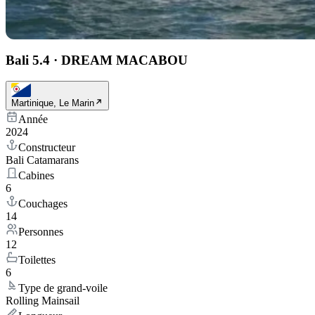
Bali 5.4
·
DREAM MACABOU
Martinique, Le Marin
Année
2024
Constructeur
Bali Catamarans
Cabines
6
Couchages
14
Personnes
12
Toilettes
6
Type de grand-voile
Rolling Mainsail