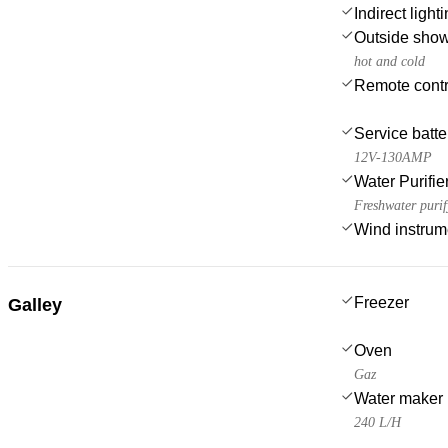
Indirect ligh
Outside sho
hot and cold
Remote contro
Service batte
12V-130AMP
Water Purifie
Freshwater purify
Wind instru
Freezer
Galley
Oven
Gaz
Water maker
240 L/H