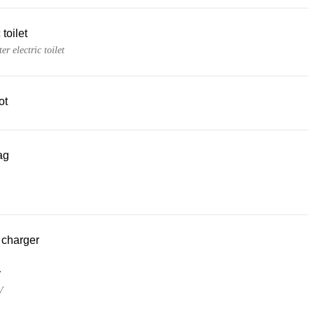
 toilet
er electric toilet
ot
ag
 charger
r
V