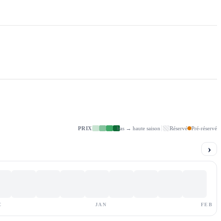
PRIX
bas → haute saison
Réservé
Pré-réservé
›
C
JAN
FEB