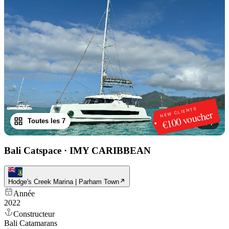
NEW CLIENTS
€100 voucher
Toutes les 7
1
/
7
Bali Catspace
·
IMY CARIBBEAN
Hodge's Creek Marina | Parham Town
Année
2022
Constructeur
Bali Catamarans