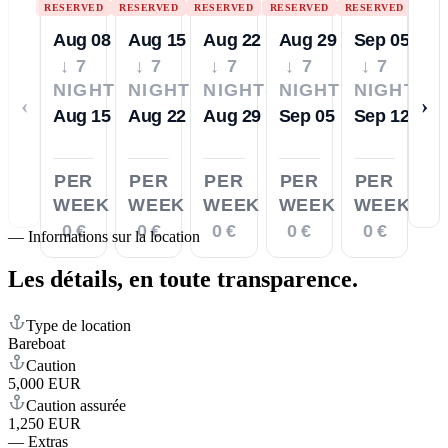
RESERVED
RESERVED
RESERVED
RESERVED
RESERVED
Aug 08
Aug 15
Aug 22
Aug 29
Sep 05
↓ 7
↓ 7
↓ 7
↓ 7
↓ 7
NIGHTS
NIGHTS
NIGHTS
NIGHTS
NIGHTS
‹
›
Aug 15
Aug 22
Aug 29
Sep 05
Sep 12
PER
PER
PER
PER
PER
WEEK
WEEK
WEEK
WEEK
WEEK
0 €
0 €
0 €
0 €
0 €
—
Informations sur la location
Les détails,
en toute transparence.
Type de location
Bareboat
Caution
5,000 EUR
Caution assurée
1,250 EUR
—
Extras