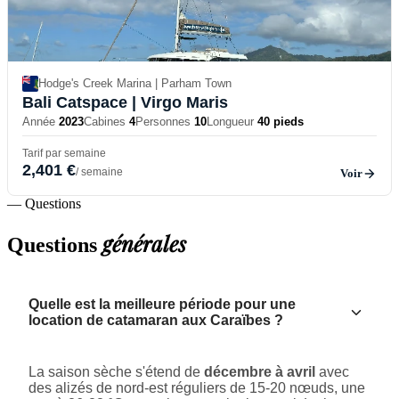
Hodge's Creek Marina | Parham Town
Bali Catspace
| Virgo Maris
Année
2023
Cabines
4
Personnes
10
Longueur
40 pieds
Tarif par semaine
2,401 €
/ semaine
Voir
— Questions
générales
Questions
Quelle est la meilleure période pour une
location de catamaran aux Caraïbes ?
La saison sèche s'étend de
décembre à avril
avec
des alizés de nord-est réguliers de 15-20 nœuds, une