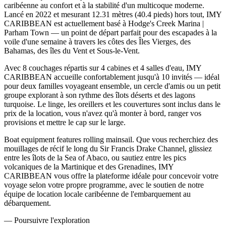
caribéenne au confort et à la stabilité d'un multicoque moderne.
Lancé en 2022 et mesurant 12.31 mètres (40.4 pieds) hors tout, IMY
CARIBBEAN est actuellement basé à Hodge's Creek Marina |
Parham Town — un point de départ parfait pour des escapades à la
voile d'une semaine à travers les côtes des Îles Vierges, des
Bahamas, des îles du Vent et Sous-le-Vent.
Avec 8 couchages répartis sur 4 cabines et 4 salles d'eau, IMY
CARIBBEAN accueille confortablement jusqu'à 10 invités — idéal
pour deux familles voyageant ensemble, un cercle d'amis ou un petit
groupe explorant à son rythme des îlots déserts et des lagons
turquoise. Le linge, les oreillers et les couvertures sont inclus dans le
prix de la location, vous n'avez qu'à monter à bord, ranger vos
provisions et mettre le cap sur le large.
Boat equipment features rolling mainsail. Que vous recherchiez des
mouillages de récif le long du Sir Francis Drake Channel, glissiez
entre les îlots de la Sea of Abaco, ou sautiez entre les pics
volcaniques de la Martinique et des Grenadines, IMY
CARIBBEAN vous offre la plateforme idéale pour concevoir votre
voyage selon votre propre programme, avec le soutien de notre
équipe de location locale caribéenne de l'embarquement au
débarquement.
—
Poursuivre l'exploration