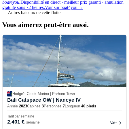
boat4you.
Disponibilité en direct · meilleur prix garanti · annulation
gratuite sous 72 heures.
Voir sur boat4you
→
—
Autres bateaux de cette flotte
Vous aimerez
peut-être aussi.
Hodge's Creek Marina | Parham Town
Bali Catspace OW
| Nancye IV
Année
2023
Cabines
3
Personnes
7
Longueur
40 pieds
Tarif par semaine
2,401 €
/ semaine
Voir