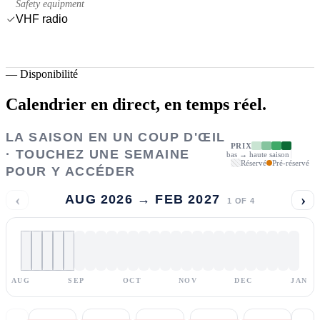
Safety equipment
VHF radio
—
Disponibilité
Calendrier en direct,
en temps réel.
LA SAISON EN UN COUP D'ŒIL
PRIX
· TOUCHEZ UNE SEMAINE
bas → haute saison
Réservé
Pré-réservé
POUR Y ACCÉDER
‹
›
AUG 2026 → FEB 2027
1
OF
4
AUG
SEP
OCT
NOV
DEC
JAN