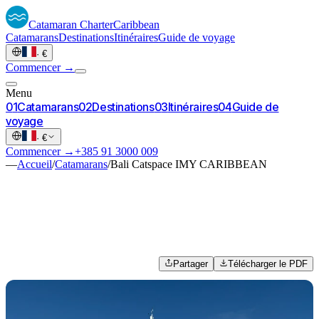
Catamaran
Charter
Caribbean
Catamarans
Destinations
Itinéraires
Guide de voyage
·
€
Commencer →
Menu
0
1
Catamarans
0
2
Destinations
0
3
Itinéraires
0
4
Guide de
voyage
·
€
Commencer →
+385 91 3000 009
—
Accueil
/
Catamarans
/
Bali Catspace IMY CARIBBEAN
Partager
Télécharger le PDF