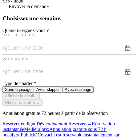
€35 / night
— Envoyer la demande
Choisissez une
semaine.
Quand naviguez-vous ?
DATE DE DÉBUT
DATE DE FIN
Type de charter
*
Sans équipage
Avec skipper
Avec équipage
Afficher le détail
⌄
Obtenir une offre →
Annulation gratuite 72 heures à partir de la réservation
Réserver en ligne
Dès
maintenant.
Réserver
→
Réservation
instantanée
Meilleur prix
Annulation gratuite sous 72 h
boat4you
Publicité
Ce yacht est réservable instantanément sur