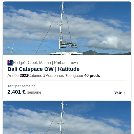
Hodge's Creek Marina | Parham Town
Bali Catspace OW
| Katitude
Année
2023
Cabines
3
Personnes
7
Longueur
40 pieds
Tarif par semaine
2,401 €
/ semaine
Voir