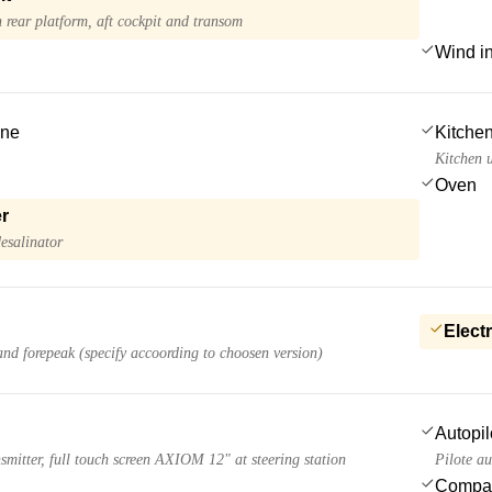
 rear platform, aft cockpit and transom
Wind i
ine
Kitchen
Kitchen u
Oven
r
esalinator
Electr
and forepeak (specify accoording to choosen version)
Autopil
nsmitter, full touch screen AXIOM 12" at steering station
Pilote a
Compa