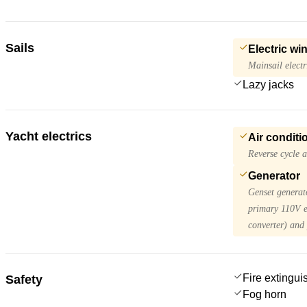
Sails
Electric wi
Mainsail electr
Lazy jacks
Yacht electrics
Air conditi
Reverse cycle a
Generator
Genset generat
primary 110V el
converter) and 
Fire extingui
Safety
Fog horn