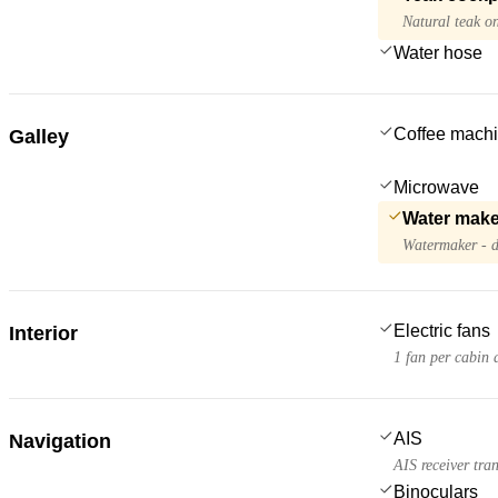
Natural teak on
Water hose
Coffee mach
Galley
Microwave
Water make
Watermaker - d
Electric fans
Interior
1 fan per cabin 
AIS
Navigation
AIS receiver tra
Binoculars