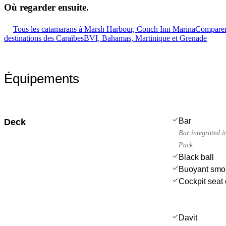
Où regarder
ensuite.
Tous les catamarans à Marsh Harbour, Conch Inn Marina
Comparer 
destinations des Caraïbes
BVI, Bahamas, Martinique et Grenade
Équipements
Bar
Deck
Bar integrated i
Pack
Black ball
Buoyant smo
Cockpit seat 
Davit