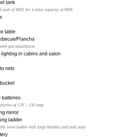
uel tank
l tank of 400L for a total capacity of 800L
s
e table
Barbecue/Plancha
ith gas installation
t lighting in cabins and salon
to nets
 bucket
 batteries
atteries of 12V - 130 amp
ng mirror
ng ladder
ble swim ladder with large handles and teak steps
tery