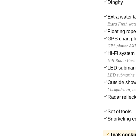
Dinghy
Extra water t
Extra Fresh wate
Floating rope
GPS chart plo
GPS plotter AX
Hi-Fi system
Hifi Radio Fusio
LED submarin
LED submarine l
Outside sho
Cockpit/stern, o
Radar reflect
Set of tools
Snorkeling e
Teak cockp