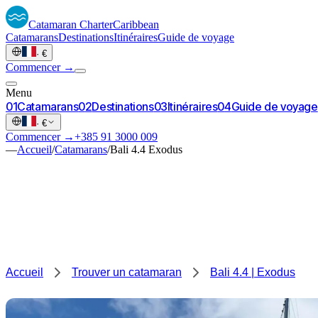
Catamaran
Charter
Caribbean
Catamarans
Destinations
Itinéraires
Guide de voyage
·
€
Commencer →
Menu
0
1
Catamarans
0
2
Destinations
0
3
Itinéraires
0
4
Guide de voyage
·
€
Commencer →
+385 91 3000 009
—
Accueil
/
Catamarans
/
Bali 4.4 Exodus
Accueil
Trouver un catamaran
Bali 4.4 | Exodus