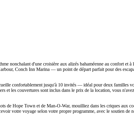
hme nonchalant d'une croisière aux alizés bahaméenne au confort et à 
arbour, Conch Inn Marina — un point de départ parfait pour des escapad
cueille confortablement jusqu'à 10 invités — idéal pour deux familles v
lers et les couvertures sont inclus dans le prix de la location, vous n'av
s îlots de Hope Town et de Man-O-War, mouilliez dans les criques aux c
ncevoir votre voyage selon votre propre programme, avec le soutien de