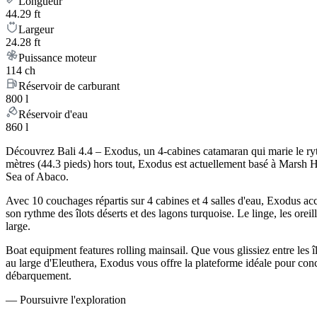
Longueur
44.29 ft
Largeur
24.28 ft
Puissance moteur
114 ch
Réservoir de carburant
800 l
Réservoir d'eau
860 l
Découvrez Bali 4.4 – Exodus, un 4-cabines catamaran qui marie le ryt
mètres (44.3 pieds) hors tout, Exodus est actuellement basé à Marsh H
Sea of Abaco.
Avec 10 couchages répartis sur 4 cabines et 4 salles d'eau, Exodus ac
son rythme des îlots déserts et des lagons turquoise. Le linge, les oreil
large.
Boat equipment features rolling mainsail. Que vous glissiez entre le
au large d'Eleuthera, Exodus vous offre la plateforme idéale pour co
débarquement.
—
Poursuivre l'exploration