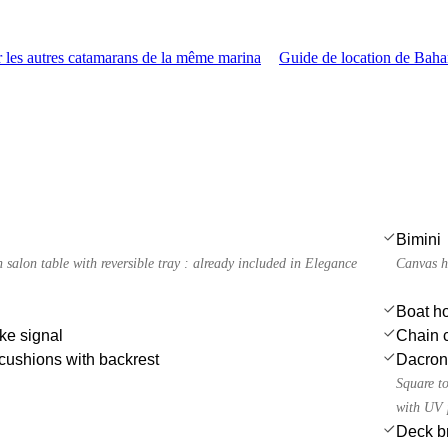
les autres catamarans de la même marina
Guide de location de Bah
Bimini
n salon table with reversible tray : already included in Elegance
Canvas h
Boat h
ke signal
Chain c
cushions with backrest
Dacron 
Square to
with UV 
Deck b