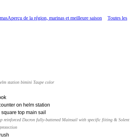
amas
Aperçu de la région, marinas et meilleure saison
Toutes les
elm station bimini Taupe color
ook
ounter on helm station
square top main sail
p reinforced Dacron fully-battened Mainsail with specific fiiting & Solent
protection
rush