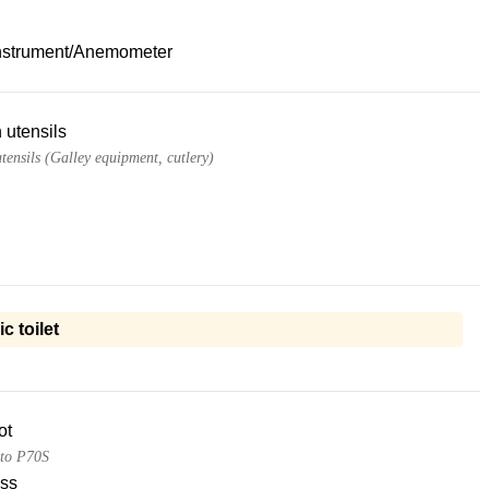
nstrument/Anemometer
 utensils
tensils (Galley equipment, cutlery)
ic toilet
ot
uto P70S
ss