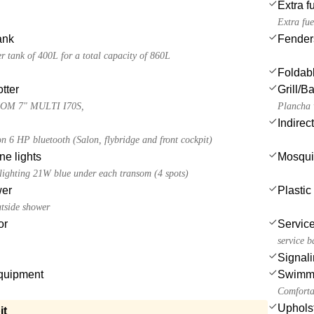
Extra f
Extra fue
ank
Fender
r tank of 400L for a total capacity of 860L
Foldabl
tter
Grill/
IOM 7" MULTI I70S,
Plancha w
Indirec
n 6 HP bluetooth (Salon, flybridge and front cockpit)
e lights
Mosqui
ighting 21W blue under each transom (4 spots)
wer
Plastic
utside shower
or
Service
service b
Signali
quipment
Swimmi
Comforta
Uphols
it