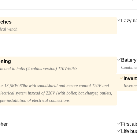
Lazy b
nches
ical winch
Battery
oning
Combined
ircond in hulls (4 cabins version) 110V/60Hz
Invert
or 13,5KW 60hz with soundshield and remote control 120V and
Inverte
ectrical system instead of 220V (with boiler, bat.charger, outlets,
pre-installation of electrical connections
sher
First ai
Life bu