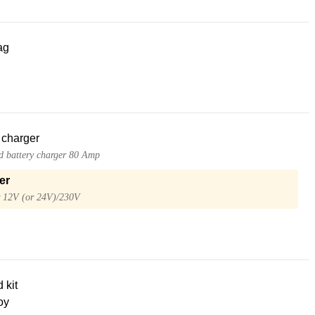
ag
 charger
 battery charger 80 Amp
er
r 12V (or 24V)/230V
d kit
oy