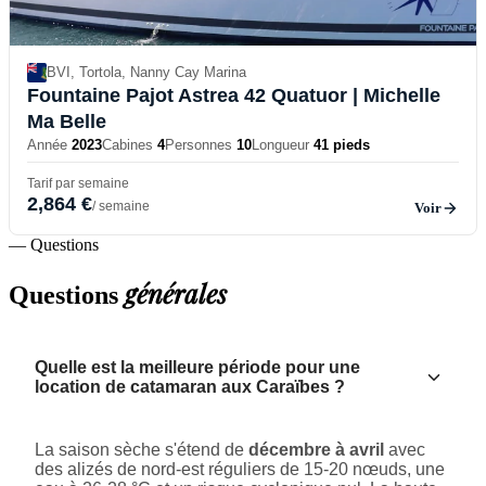
BVI, Tortola, Nanny Cay Marina
Fountaine Pajot Astrea 42 Quatuor
| Michelle
Ma Belle
Année
2023
Cabines
4
Personnes
10
Longueur
41 pieds
Tarif par semaine
2,864 €
/ semaine
Voir
— Questions
générales
Questions
Quelle est la meilleure période pour une
location de catamaran aux Caraïbes ?
La saison sèche s'étend de
décembre à avril
avec
des alizés de nord-est réguliers de 15-20 nœuds, une