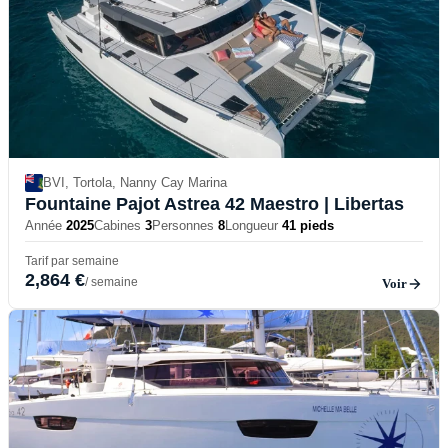
BVI, Tortola, Nanny Cay Marina
Fountaine Pajot Astrea 42 Maestro
| Libertas
Année
2025
Cabines
3
Personnes
8
Longueur
41 pieds
Tarif par semaine
2,864 €
/ semaine
Voir