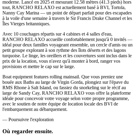
moderne. Lancé en 2025 et mesurant 12.58 mètres (41.3 pieds) hors
tout, RANCHO RELAXO est actuellement basé à BVI, Tortola,
Nanny Cay Marina — un point de départ parfait pour des escapades
à la voile d'une semaine à travers le Sir Francis Drake Channel et les
Îles Vierges britanniques.
Avec 10 couchages répartis sur 4 cabines et 4 salles d'eau,
RANCHO RELAXO accueille confortablement jusqu'à 0 invités —
idéal pour deux familles voyageant ensemble, un cercle d'amis ou un
petit groupe explorant à son rythme des îlots déserts et des lagons
turquoise. Le linge, les oreillers et les couvertures sont inclus dans le
prix de la location, vous n'avez qu'à monter à bord, ranger vos
provisions et mettre le cap sur le large.
Boat equipment features rolling mainsail. Que vous preniez une
bouée aux Baths au large de Virgin Gorda, plongiez sur l'épave du
RMS Rhone à Salt Island, ou fassiez du snorkeling sur le récif au
large de Sandy Cay, RANCHO RELAXO vous offre la plateforme
idéale pour concevoir votre voyage selon votre propre programme,
avec le soutien de notre équipe de location locale des BVI de
l'embarquement au débarquement.
—
Poursuivre l'exploration
Où regarder
ensuite.