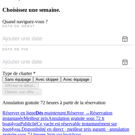
Choisissez une
semaine.
Quand naviguez-vous ?
DATE DE DÉBUT
DATE DE FIN
Type de charter
*
Sans équipage
Avec skipper
Avec équipage
Afficher le détail
⌄
Obtenir une offre →
Annulation gratuite 72 heures à partir de la réservation
Réserver en ligne
Dès
maintenant.
Réserver
→
Réservation
instantanée
Meilleur prix
Annulation gratuite sous 72 h
boat4you
Publicité
Ce yacht est réservable instantanément sur
boat4you.
Disponibilité en direct · meilleur prix garanti · annulation
gratuite sous 72 heures.
Voir sur boat4you
→