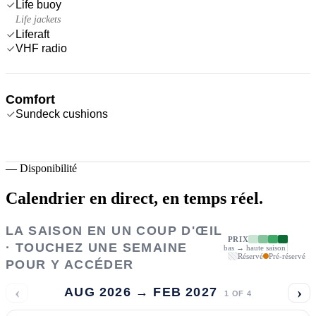
Life buoy
Life jackets
Liferaft
VHF radio
Comfort
Sundeck cushions
—
Disponibilité
Calendrier en direct,
en temps réel.
LA SAISON EN UN COUP D'ŒIL
PRIX
· TOUCHEZ UNE SEMAINE
bas → haute saison
Réservé
Pré-réservé
POUR Y ACCÉDER
‹
›
AUG 2026 → FEB 2027
1
OF
4