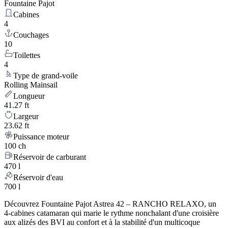
Fountaine Pajot
Cabines
4
Couchages
10
Toilettes
4
Type de grand-voile
Rolling Mainsail
Longueur
41.27 ft
Largeur
23.62 ft
Puissance moteur
100 ch
Réservoir de carburant
470 l
Réservoir d'eau
700 l
Découvrez Fountaine Pajot Astrea 42 – RANCHO RELAXO, un
4-cabines catamaran qui marie le rythme nonchalant d'une croisière
aux alizés des BVI au confort et à la stabilité d'un multicoque