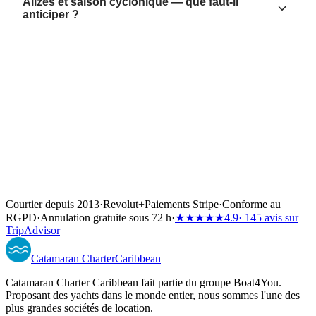
Alizés et saison cyclonique — que faut-il
anticiper ?
Courtier depuis 2013
·
Revolut
+
Paiements Stripe
·
Conforme au
RGPD
·
Annulation gratuite sous 72 h
·
★★★★★
4.9
· 145 avis sur
TripAdvisor
Catamaran
Charter
Caribbean
Catamaran Charter Caribbean fait partie du groupe Boat4You.
Proposant des yachts dans le monde entier, nous sommes l'une des
plus grandes sociétés de location.