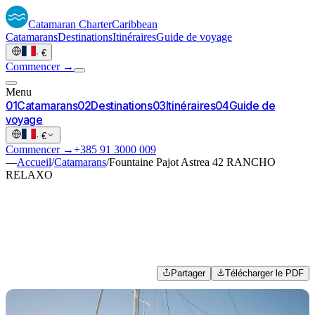
Catamaran
Charter
Caribbean
Catamarans
Destinations
Itinéraires
Guide de voyage
·
€
Commencer →
Menu
0
1
Catamarans
0
2
Destinations
0
3
Itinéraires
0
4
Guide de
voyage
·
€
Commencer →
+385 91 3000 009
—
Accueil
/
Catamarans
/
Fountaine Pajot Astrea 42 RANCHO
RELAXO
Partager
Télécharger le PDF