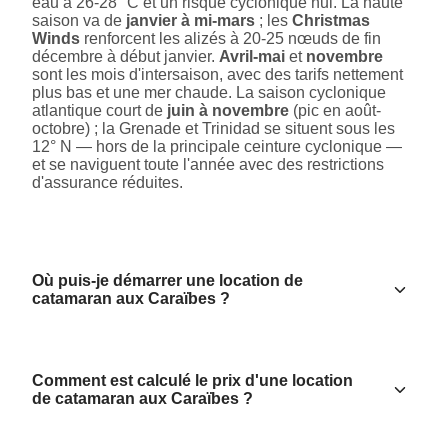
eau à 26-28 °C et un risque cyclonique nul. La haute
saison va de
janvier à mi-mars
; les
Christmas
Winds
renforcent les alizés à 20-25 nœuds de fin
décembre à début janvier.
Avril-mai
et
novembre
sont les mois d'intersaison, avec des tarifs nettement
plus bas et une mer chaude. La saison cyclonique
atlantique court de
juin à novembre
(pic en août-
octobre) ; la Grenade et Trinidad se situent sous les
12° N — hors de la principale ceinture cyclonique —
et se naviguent toute l'année avec des restrictions
d'assurance réduites.
Où puis-je démarrer une location de
catamaran aux Caraïbes ?
Comment est calculé le prix d'une location
de catamaran aux Caraïbes ?