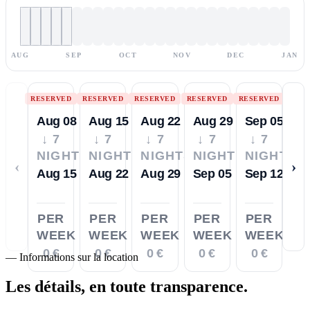
AUG
SEP
OCT
NOV
DEC
JAN
RESERVED
RESERVED
RESERVED
RESERVED
RESERVED
Aug 08
Aug 15
Aug 22
Aug 29
Sep 05
↓ 7
↓ 7
↓ 7
↓ 7
↓ 7
NIGHTS
NIGHTS
NIGHTS
NIGHTS
NIGHTS
‹
›
Aug 15
Aug 22
Aug 29
Sep 05
Sep 12
PER
PER
PER
PER
PER
WEEK
WEEK
WEEK
WEEK
WEEK
0 €
0 €
0 €
0 €
0 €
—
Informations sur la location
Les détails,
en toute transparence.