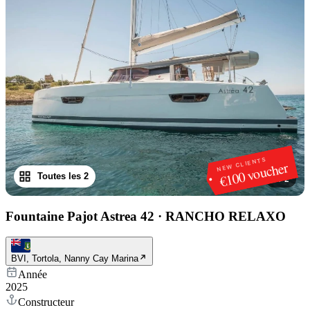
NEW CLIENTS
€100 voucher
Toutes les 2
1
/
2
Fountaine Pajot Astrea 42
·
RANCHO RELAXO
BVI, Tortola, Nanny Cay Marina
Année
2025
Constructeur