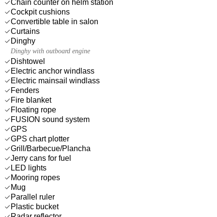
Chain counter on helm station
Cockpit cushions
Convertible table in salon
Curtains
Dinghy
Dinghy with outboard engine
Dishtowel
Electric anchor windlass
Electric mainsail windlass
Fenders
Fire blanket
Floating rope
FUSION sound system
GPS
GPS chart plotter
Grill/Barbecue/Plancha
Jerry cans for fuel
LED lights
Mooring ropes
Mug
Parallel ruler
Plastic bucket
Radar reflector