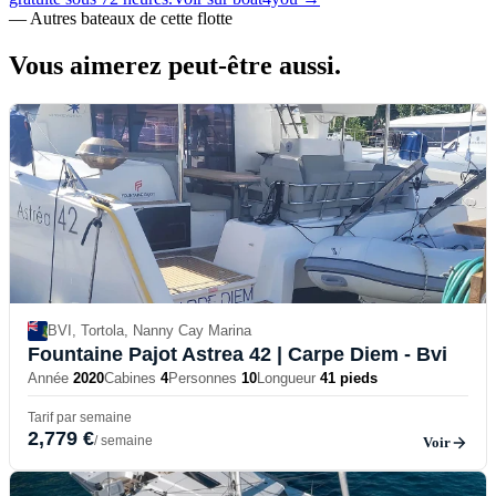
—
Autres bateaux de cette flotte
Vous aimerez
peut-être aussi.
BVI, Tortola, Nanny Cay Marina
Fountaine Pajot Astrea 42
| Carpe Diem - Bvi
Année
2020
Cabines
4
Personnes
10
Longueur
41 pieds
Tarif par semaine
2,779 €
/ semaine
Voir