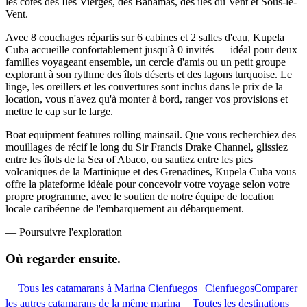
les côtes des Îles Vierges, des Bahamas, des îles du Vent et Sous-le-
Vent.
Avec 8 couchages répartis sur 6 cabines et 2 salles d'eau, Kupela
Cuba accueille confortablement jusqu'à 0 invités — idéal pour deux
familles voyageant ensemble, un cercle d'amis ou un petit groupe
explorant à son rythme des îlots déserts et des lagons turquoise. Le
linge, les oreillers et les couvertures sont inclus dans le prix de la
location, vous n'avez qu'à monter à bord, ranger vos provisions et
mettre le cap sur le large.
Boat equipment features rolling mainsail. Que vous recherchiez des
mouillages de récif le long du Sir Francis Drake Channel, glissiez
entre les îlots de la Sea of Abaco, ou sautiez entre les pics
volcaniques de la Martinique et des Grenadines, Kupela Cuba vous
offre la plateforme idéale pour concevoir votre voyage selon votre
propre programme, avec le soutien de notre équipe de location
locale caribéenne de l'embarquement au débarquement.
—
Poursuivre l'exploration
Où regarder
ensuite.
Tous les catamarans à Marina Cienfuegos | Cienfuegos
Comparer
les autres catamarans de la même marina
Toutes les destinations