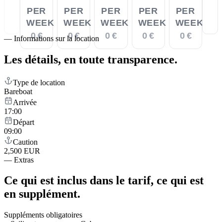
PER
PER
PER
PER
PER
WEEK
WEEK
WEEK
WEEK
WEEK
0 €
0 €
0 €
0 €
0 €
—
Informations sur la location
Les détails,
en toute transparence.
Type de location
Bareboat
Arrivée
17:00
Départ
09:00
Caution
2,500 EUR
—
Extras
Ce qui est inclus dans le tarif,
ce qui est
en supplément.
Suppléments obligatoires