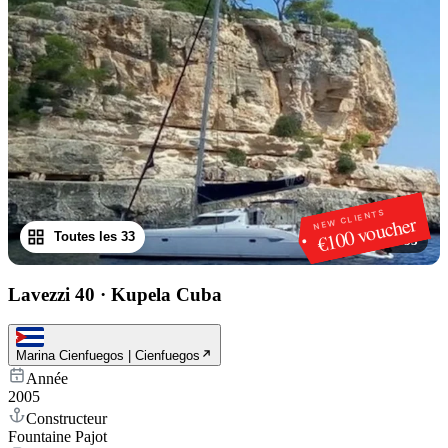
NEW CLIENTS
€100 voucher
Toutes les 33
1
/
33
Lavezzi 40
·
Kupela Cuba
Marina Cienfuegos | Cienfuegos
Année
2005
Constructeur
Fountaine Pajot