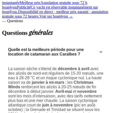
instantanée
Meilleur prix
Annulation gratuite sous 72 h
boat4you
Publicité
Ce yacht est réservable instantanément sur
boat4you.
Disponibilité en direct · meilleur prix garanti · annulation
gratuite sous 72 heures.
Voir sur boat4you
→
— Questions
générales
Questions
Quelle est la meilleure période pour une
location de catamaran aux Caraïbes ?
La saison sèche s'étend de
décembre à avril
avec
des alizés de nord-est réguliers de 15-20 nœuds, une
eau à 26-28 °C et un risque cyclonique nul. La haute
saison va de
janvier à mi-mars
; les
Christmas
Winds
renforcent les alizés à 20-25 nœuds de fin
décembre à début janvier.
Avril-mai
et
novembre
sont les mois d'intersaison, avec des tarifs nettement
plus bas et une mer chaude. La saison cyclonique
atlantique court de
juin à novembre
(pic en août-
octobre) ; la Grenade et Trinidad se situent sous les