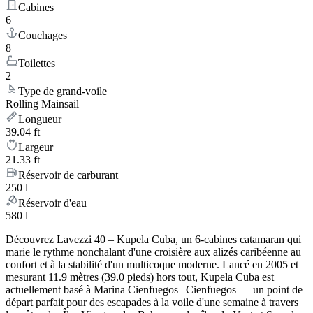
Cabines
6
Couchages
8
Toilettes
2
Type de grand-voile
Rolling Mainsail
Longueur
39.04 ft
Largeur
21.33 ft
Réservoir de carburant
250 l
Réservoir d'eau
580 l
Découvrez Lavezzi 40 – Kupela Cuba, un 6-cabines catamaran qui
marie le rythme nonchalant d'une croisière aux alizés caribéenne au
confort et à la stabilité d'un multicoque moderne. Lancé en 2005 et
mesurant 11.9 mètres (39.0 pieds) hors tout, Kupela Cuba est
actuellement basé à Marina Cienfuegos | Cienfuegos — un point de
départ parfait pour des escapades à la voile d'une semaine à travers