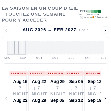
LA SAISON EN UN COUP D'ŒIL
PRIX
· TOUCHEZ UNE SEMAINE
bas → haute saison
Réservé
Pré-réservé
POUR Y ACCÉDER
‹
›
AUG 2026 → FEB 2027
1
OF
3
AUG
SEP
OCT
NOV
DEC
JAN
FEB
RESERVED
RESERVED
RESERVED
RESERVED
RESERVED
Aug 15
Aug 22
Aug 29
Sep 05
Sep 12
↓ 7
↓ 7
↓ 7
↓ 7
↓ 7
NIGHTS
NIGHTS
NIGHTS
NIGHTS
NIGHTS
‹
›
Aug 22
Aug 29
Sep 05
Sep 12
Sep 19