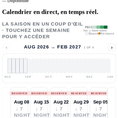
—
Disponibilité
Calendrier en direct,
en temps réel.
LA SAISON EN UN COUP D'ŒIL
PRIX
· TOUCHEZ UNE SEMAINE
bas → haute saison
Réservé
Pré-réservé
POUR Y ACCÉDER
‹
›
AUG 2026 → FEB 2027
1
OF
4
AUG
SEP
OCT
NOV
DEC
JAN
RESERVED
RESERVED
RESERVED
RESERVED
RESERVED
Aug 08
Aug 15
Aug 22
Aug 29
Sep 05
↓ 7
↓ 7
↓ 7
↓ 7
↓ 7
NIGHTS
NIGHTS
NIGHTS
NIGHTS
NIGHTS