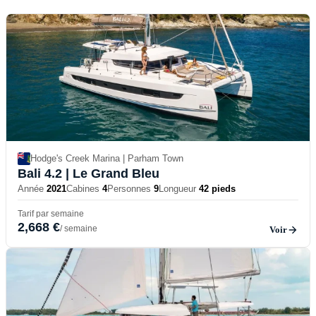
Hodge's Creek Marina | Parham Town
Bali 4.2
| Le Grand Bleu
Année
2021
Cabines
4
Personnes
9
Longueur
42 pieds
Tarif par semaine
2,668 €
/ semaine
Voir