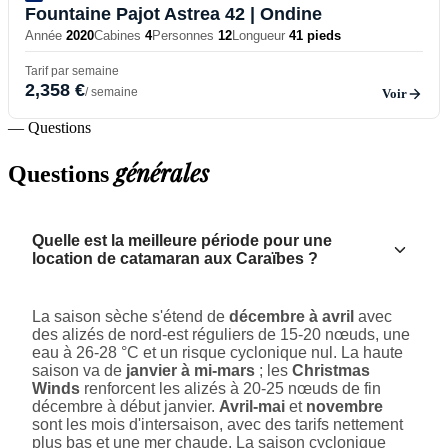
Fountaine Pajot Astrea 42
| Ondine
Année
2020
Cabines
4
Personnes
12
Longueur
41 pieds
Tarif par semaine
2,358 €
/ semaine
Voir
— Questions
générales
Questions
Quelle est la meilleure période pour une
location de catamaran aux Caraïbes ?
La saison sèche s'étend de
décembre à avril
avec
des alizés de nord-est réguliers de 15-20 nœuds, une
eau à 26-28 °C et un risque cyclonique nul. La haute
saison va de
janvier à mi-mars
; les
Christmas
Winds
renforcent les alizés à 20-25 nœuds de fin
décembre à début janvier.
Avril-mai
et
novembre
sont les mois d'intersaison, avec des tarifs nettement
plus bas et une mer chaude. La saison cyclonique