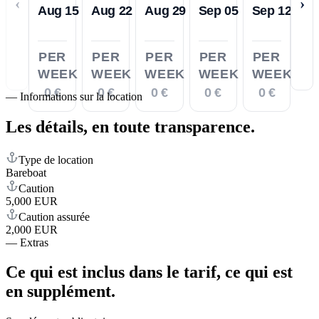
‹
›
Aug 15
Aug 22
Aug 29
Sep 05
Sep 12
PER
PER
PER
PER
PER
WEEK
WEEK
WEEK
WEEK
WEEK
0 €
0 €
0 €
0 €
0 €
—
Informations sur la location
Les détails,
en toute transparence.
Type de location
Bareboat
Caution
5,000 EUR
Caution assurée
2,000 EUR
—
Extras
Ce qui est inclus dans le tarif,
ce qui est
en supplément.