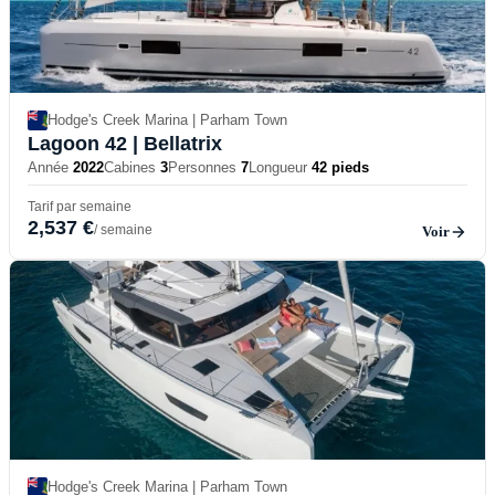
Hodge's Creek Marina | Parham Town
Lagoon 42
| Bellatrix
Année
2022
Cabines
3
Personnes
7
Longueur
42 pieds
Tarif par semaine
2,537 €
/ semaine
Voir
Hodge's Creek Marina | Parham Town