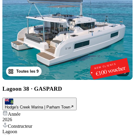
NEW CLIENTS
€100 voucher
Toutes les 9
1
/
9
Lagoon 38
·
GASPARD
Hodge's Creek Marina | Parham Town
Année
2026
Constructeur
Lagoon