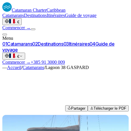
Catamaran
Charter
Caribbean
Catamarans
Destinations
Itinéraires
Guide de voyage
·
€
Commencer →
Menu
0
1
Catamarans
0
2
Destinations
0
3
Itinéraires
0
4
Guide de
voyage
·
€
Commencer →
+385 91 3000 009
—
Accueil
/
Catamarans
/
Lagoon 38 GASPARD
Partager
Télécharger le PDF