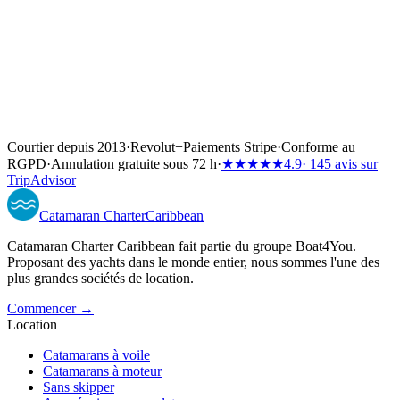
Courtier depuis 2013
·
Revolut
+
Paiements Stripe
·
Conforme au
RGPD
·
Annulation gratuite sous 72 h
·
★★★★★
4.9
· 145 avis sur
TripAdvisor
Catamaran
Charter
Caribbean
Catamaran Charter Caribbean fait partie du groupe Boat4You.
Proposant des yachts dans le monde entier, nous sommes l'une des
plus grandes sociétés de location.
Commencer →
Location
Catamarans à voile
Catamarans à moteur
Sans skipper