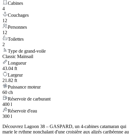
Cabines
4
Couchages
12
Personnes
12
Toilettes
2
Type de grand-voile
Classic Mainsail
Longueur
43.04 ft
Largeur
21.82 ft
Puissance moteur
60 ch
Réservoir de carburant
400 l
Réservoir d'eau
300 l
Découvrez Lagoon 38 – GASPARD, un 4-cabines catamaran qui
marie le rythme nonchalant d'une croisière aux alizés caribéenne au