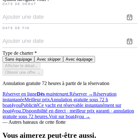
DATE DE DÉBUT
DATE DE FIN
Type de charter
*
Sans équipage
Avec skipper
Avec équipage
Afficher le détail
⌄
Obtenir une offre →
Annulation gratuite 72 heures à partir de la réservation
Réserver en ligne
Dès
maintenant.
Réserver
→
Réservation
instantanée
Meilleur prix
Annulation gratuite sous 72 h
boat4you
Publicité
Ce yacht est réservable instantanément sur
boat4you.
Disponibilité en direct · meilleur prix garanti · annulation
gratuite sous 72 heures.
Voir sur boat4you
→
—
Autres bateaux de cette flotte
Vous aimerez
peut-être aussi.