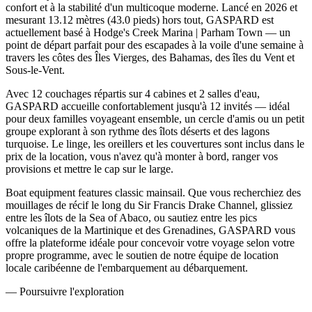
confort et à la stabilité d'un multicoque moderne. Lancé en 2026 et
mesurant 13.12 mètres (43.0 pieds) hors tout, GASPARD est
actuellement basé à Hodge's Creek Marina | Parham Town — un
point de départ parfait pour des escapades à la voile d'une semaine à
travers les côtes des Îles Vierges, des Bahamas, des îles du Vent et
Sous-le-Vent.
Avec 12 couchages répartis sur 4 cabines et 2 salles d'eau,
GASPARD accueille confortablement jusqu'à 12 invités — idéal
pour deux familles voyageant ensemble, un cercle d'amis ou un petit
groupe explorant à son rythme des îlots déserts et des lagons
turquoise. Le linge, les oreillers et les couvertures sont inclus dans le
prix de la location, vous n'avez qu'à monter à bord, ranger vos
provisions et mettre le cap sur le large.
Boat equipment features classic mainsail. Que vous recherchiez des
mouillages de récif le long du Sir Francis Drake Channel, glissiez
entre les îlots de la Sea of Abaco, ou sautiez entre les pics
volcaniques de la Martinique et des Grenadines, GASPARD vous
offre la plateforme idéale pour concevoir votre voyage selon votre
propre programme, avec le soutien de notre équipe de location
locale caribéenne de l'embarquement au débarquement.
—
Poursuivre l'exploration