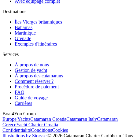
Avec équipage complet
Destinations
Îles Vierges britanniques
Bahamas
Martinique
Grenade
Exemples d'itinéraires
Services
À propos de nous
Gestion de yacht
À propos des catamarans
Comment réserver ?
Procédure de paiement
FAQ
Guide de voyage
Carrières
Boat4You Group
Europe Yachts
Catamaran Croatia
Catamaran Italy
Catamaran
Greece
Yacht Charter Croatia
Confidentialité
Conditions
Cookies
Illustrations by Storyset
© 2026 Catamaran Charter Caribbean. Tous