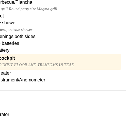
Barbecue/Plancha
 grill Round party size Magma grill
ot
e shower
tern, outside shower
enings both sides
 batteries
attery
cockpit
OCKPIT FLOOR AND TRANSOMS IN TEAK
heater
nstrument/Anemometer
rator