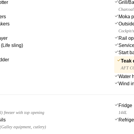
tter
Grill/
Charcoal
ers
Moka p
akers
Outsid
Cockpit/s
ayer
Rail op
(Life sling)
Service
Start b
dder
Teak 
AFT C
Water 
Wind i
Fridge
) freezer with top opening
144L
ils
Refrige
 (Galley equipment, cutlery)