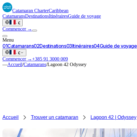
Catamaran
Charter
Caribbean
Catamarans
Destinations
Itinéraires
Guide de voyage
·
€
Commencer →
Menu
0
1
Catamarans
0
2
Destinations
0
3
Itinéraires
0
4
Guide de voyage
·
€
Commencer →
+385 91 3000 009
—
Accueil
/
Catamarans
/
Lagoon 42 Odyssey
Accueil
Trouver un catamaran
Lagoon 42 | Odyssey