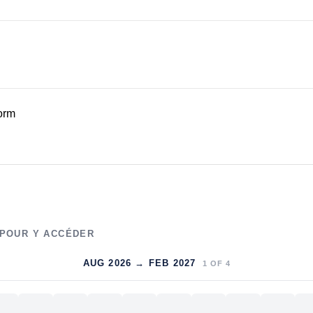
form
 POUR Y ACCÉDER
AUG 2026 → FEB 2027
1
OF
4