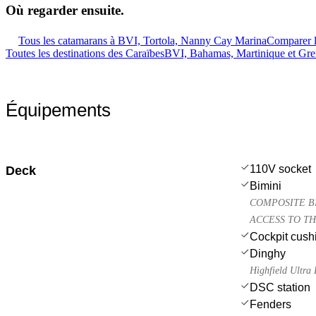
Où regarder
ensuite.
Tous les catamarans à BVI, Tortola, Nanny Cay Marina
Comparer l
Toutes les destinations des Caraïbes
BVI, Bahamas, Martinique et Gr
Équipements
110V socket
Deck
Bimini
COMPOSITE BI
ACCESS TO T
Cockpit cush
Dinghy
Highfield Ultr
DSC station
Fenders