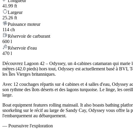
Longueur
41.99 ft
Largeur
25.26 ft
Puissance moteur
114 ch
Réservoir de carburant
600 l
Réservoir d'eau
470 l
Découvrez Lagoon 42 – Odyssey, un 4-cabines catamaran qui marie le r
mètres (42.0 pieds) hors tout, Odyssey est actuellement basé à BVI, T
les Îles Vierges britanniques.
Avec 12 couchages répartis sur 4 cabines et 4 salles d'eau, Odyssey a
son rythme des îlots déserts et des lagons turquoise. Le linge, les oreil
large.
Boat equipment features rolling mainsail. It also boasts bathing plat
snorkeling sur le récif au large de Sandy Cay, Odyssey vous offre la 
l'embarquement au débarquement.
—
Poursuivre l'exploration