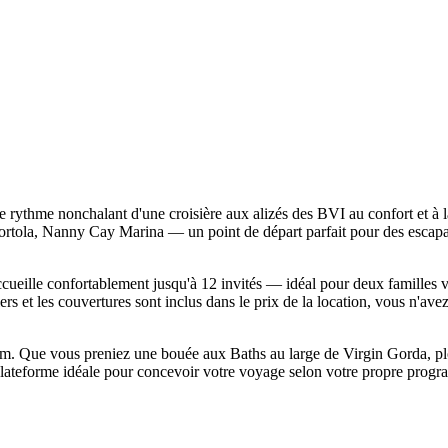
ythme nonchalant d'une croisière aux alizés des BVI au confort et à l
ortola, Nanny Cay Marina — un point de départ parfait pour des escapad
ccueille confortablement jusqu'à 12 invités — idéal pour deux familles 
lers et les couvertures sont inclus dans le prix de la location, vous n'av
form. Que vous preniez une bouée aux Baths au large de Virgin Gorda, p
plateforme idéale pour concevoir votre voyage selon votre propre progr