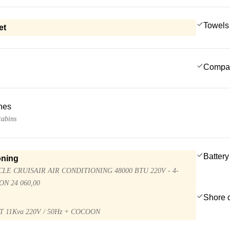
Towels
et
Compa
ches
cabins
Battery
oning
LE CRUISAIR AIR CONDITIONING 48000 BTU 220V - 4-
N 24 060,00
Shore 
 11Kva 220V / 50Hz + COCOON