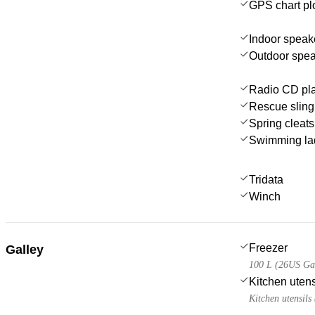
GPS chart plo
Indoor speak
Outdoor spe
Radio CD pl
Rescue sling 
Spring cleats
Swimming la
Tridata
Winch
Freezer
Galley
100 L (26US Gal
Kitchen utens
Kitchen utensils