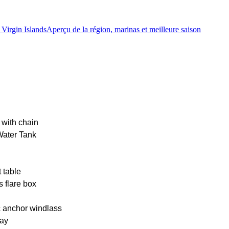
 Virgin Islands
Aperçu de la région, marinas et meilleure saison
 with chain
Water Tank
 table
s flare box
c anchor windlass
ay