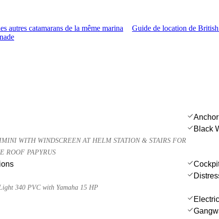
es autres catamarans de la même marina
Guide de location de British
enade
Anchor
Black 
MINI WITH WINDSCREEN AT HELM STATION & STAIRS FOR
HE ROOF PAPYRUS
ions
Cockpit
Distres
a Light 340 PVC with Yamaha 15 HP
Electri
Gangw