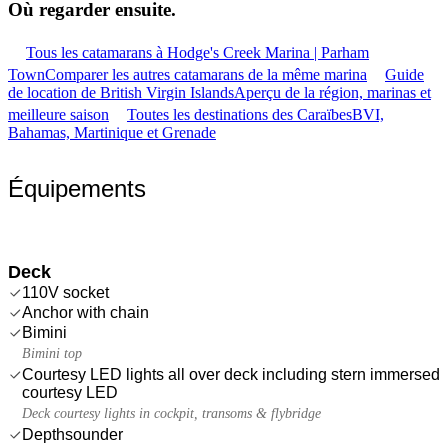
Où regarder
ensuite.
Tous les catamarans à Hodge's Creek Marina | Parham
Town
Comparer les autres catamarans de la même marina
Guide
de location de British Virgin Islands
Aperçu de la région, marinas et
meilleure saison
Toutes les destinations des Caraïbes
BVI,
Bahamas, Martinique et Grenade
Équipements
Deck
110V socket
Anchor with chain
Bimini
Bimini top
Courtesy LED lights all over deck including stern immersed
courtesy LED
Deck courtesy lights in cockpit, transoms & flybridge
Depthsounder