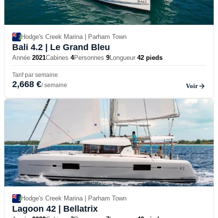
Hodge's Creek Marina | Parham Town
Bali 4.2
| Le Grand Bleu
Année
2021
Cabines
4
Personnes
9
Longueur
42 pieds
Tarif par semaine
2,668 €
/ semaine
Voir
Hodge's Creek Marina | Parham Town
Lagoon 42
| Bellatrix