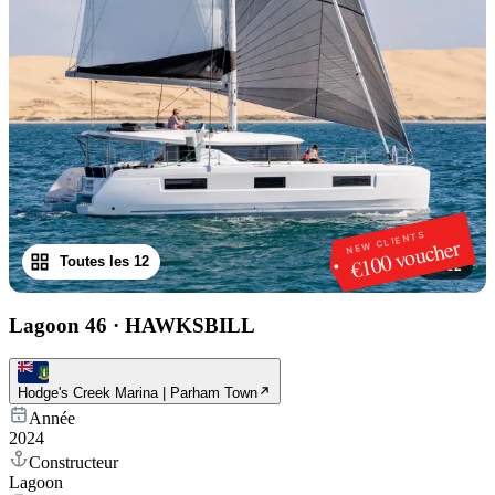
NEW CLIENTS
€100 voucher
Toutes les 12
1
/
12
Lagoon 46
·
HAWKSBILL
Hodge's Creek Marina | Parham Town
Année
2024
Constructeur
Lagoon