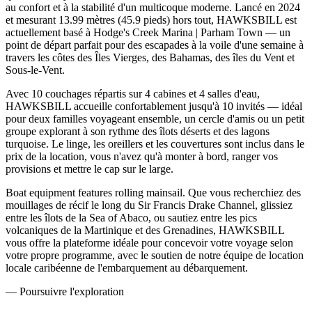
au confort et à la stabilité d'un multicoque moderne. Lancé en 2024
et mesurant 13.99 mètres (45.9 pieds) hors tout, HAWKSBILL est
actuellement basé à Hodge's Creek Marina | Parham Town — un
point de départ parfait pour des escapades à la voile d'une semaine à
travers les côtes des Îles Vierges, des Bahamas, des îles du Vent et
Sous-le-Vent.
Avec 10 couchages répartis sur 4 cabines et 4 salles d'eau,
HAWKSBILL accueille confortablement jusqu'à 10 invités — idéal
pour deux familles voyageant ensemble, un cercle d'amis ou un petit
groupe explorant à son rythme des îlots déserts et des lagons
turquoise. Le linge, les oreillers et les couvertures sont inclus dans le
prix de la location, vous n'avez qu'à monter à bord, ranger vos
provisions et mettre le cap sur le large.
Boat equipment features rolling mainsail. Que vous recherchiez des
mouillages de récif le long du Sir Francis Drake Channel, glissiez
entre les îlots de la Sea of Abaco, ou sautiez entre les pics
volcaniques de la Martinique et des Grenadines, HAWKSBILL
vous offre la plateforme idéale pour concevoir votre voyage selon
votre propre programme, avec le soutien de notre équipe de location
locale caribéenne de l'embarquement au débarquement.
—
Poursuivre l'exploration