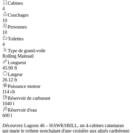
Cabines
4
Couchages
10
Personnes
10
Toilettes
4
Type de grand-voile
Rolling Mainsail
Longueur
45.90 ft
Largeur
26.12 ft
Puissance moteur
114 ch
Réservoir de carburant
1040 l
Réservoir d'eau
600 l
Découvrez Lagoon 46 – HAWKSBILL, un 4-cabines catamaran
qui marie le rythme nonchalant d'une croisière aux alizés caribéenne