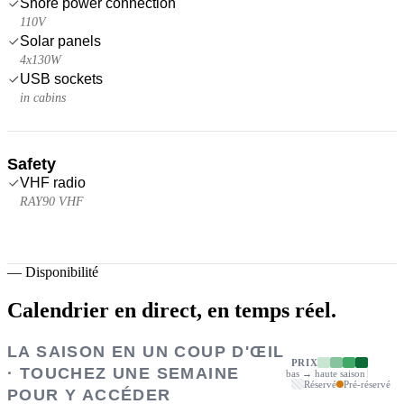
Shore power connection
110V
Solar panels
4x130W
USB sockets
in cabins
Safety
VHF radio
RAY90 VHF
—
Disponibilité
Calendrier en direct,
en temps réel.
LA SAISON EN UN COUP D'ŒIL
PRIX
· TOUCHEZ UNE SEMAINE
bas → haute saison
Réservé
Pré-réservé
POUR Y ACCÉDER