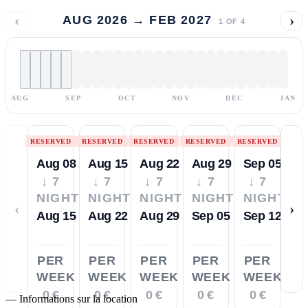
‹
›
AUG 2026 → FEB 2027
1
OF
4
AUG
SEP
OCT
NOV
DEC
JAN
RESERVED
RESERVED
RESERVED
RESERVED
RESERVED
Aug 08
Aug 15
Aug 22
Aug 29
Sep 05
↓ 7
↓ 7
↓ 7
↓ 7
↓ 7
NIGHTS
NIGHTS
NIGHTS
NIGHTS
NIGHTS
‹
›
Aug 15
Aug 22
Aug 29
Sep 05
Sep 12
PER
PER
PER
PER
PER
WEEK
WEEK
WEEK
WEEK
WEEK
0 €
0 €
0 €
0 €
0 €
—
Informations sur la location