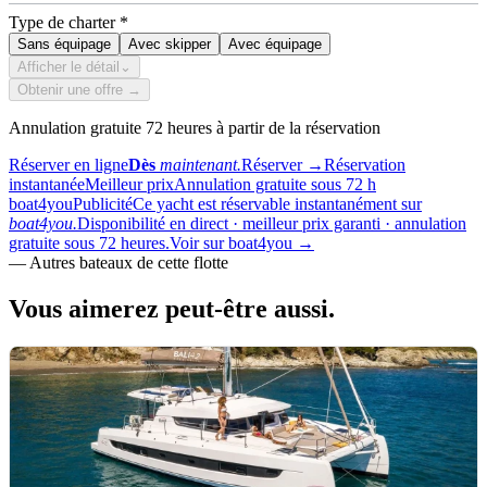
Type de charter
*
Sans équipage
Avec skipper
Avec équipage
Afficher le détail
⌄
Obtenir une offre →
Annulation gratuite 72 heures à partir de la réservation
Réserver en ligne
Dès
maintenant.
Réserver
→
Réservation
instantanée
Meilleur prix
Annulation gratuite sous 72 h
boat4you
Publicité
Ce yacht est réservable instantanément sur
boat4you.
Disponibilité en direct · meilleur prix garanti · annulation
gratuite sous 72 heures.
Voir sur boat4you
→
—
Autres bateaux de cette flotte
Vous aimerez
peut-être aussi.