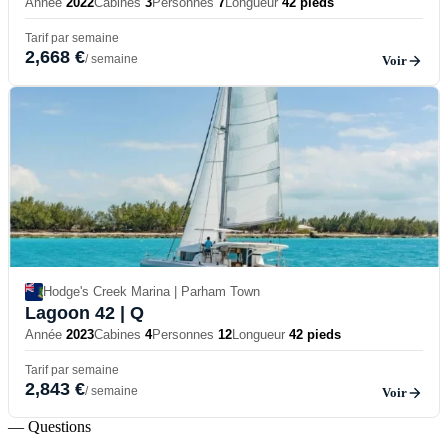
Année
2022
Cabines
3
Personnes
7
Longueur
42 pieds
Tarif par semaine
2,668 €
/ semaine
Voir
Hodge's Creek Marina | Parham Town
Lagoon 42
| Q
Année
2023
Cabines
4
Personnes
12
Longueur
42 pieds
Tarif par semaine
2,843 €
/ semaine
Voir
— Questions