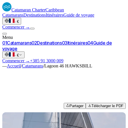
Catamaran
Charter
Caribbean
Catamarans
Destinations
Itinéraires
Guide de voyage
·
€
Commencer →
Menu
0
1
Catamarans
0
2
Destinations
0
3
Itinéraires
0
4
Guide de
voyage
·
€
Commencer →
+385 91 3000 009
—
Accueil
/
Catamarans
/
Lagoon 46 HAWKSBILL
Partager
Télécharger le PDF