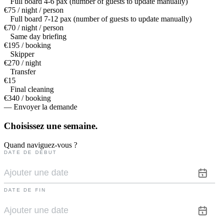
Full board 4-6 pax (number of guests to update manually)
€75 / night / person
Full board 7-12 pax (number of guests to update manually)
€70 / night / person
Same day briefing
€195 / booking
Skipper
€270 / night
Transfer
€15
Final cleaning
€340 / booking
— Envoyer la demande
Choisissez une
semaine.
Quand naviguez-vous ?
DATE DE DÉBUT
DATE DE FIN