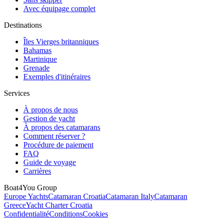
Avec équipage complet
Destinations
Îles Vierges britanniques
Bahamas
Martinique
Grenade
Exemples d'itinéraires
Services
À propos de nous
Gestion de yacht
À propos des catamarans
Comment réserver ?
Procédure de paiement
FAQ
Guide de voyage
Carrières
Boat4You Group
Europe Yachts
Catamaran Croatia
Catamaran Italy
Catamaran
Greece
Yacht Charter Croatia
Confidentialité
Conditions
Cookies