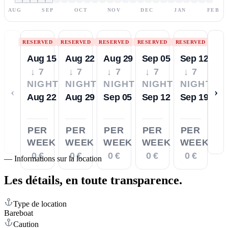
AUG
SEP
OCT
NOV
DEC
JAN
FEB
RESERVED
RESERVED
RESERVED
RESERVED
RESERVED
Aug 15
Aug 22
Aug 29
Sep 05
Sep 12
↓ 7
↓ 7
↓ 7
↓ 7
↓ 7
NIGHTS
NIGHTS
NIGHTS
NIGHTS
NIGHTS
‹
›
Aug 22
Aug 29
Sep 05
Sep 12
Sep 19
PER
PER
PER
PER
PER
WEEK
WEEK
WEEK
WEEK
WEEK
0 €
0 €
0 €
0 €
0 €
—
Informations sur la location
Les détails,
en toute transparence.
Type de location
Bareboat
Caution