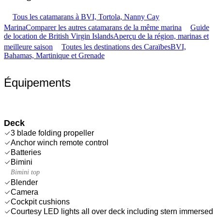
Tous les catamarans à BVI, Tortola, Nanny Cay
Marina
Comparer les autres catamarans de la même marina
Guide
de location de British Virgin Islands
Aperçu de la région, marinas et
meilleure saison
Toutes les destinations des Caraïbes
BVI,
Bahamas, Martinique et Grenade
Équipements
Deck
3 blade folding propeller
Anchor winch remote control
Batteries
Bimini
Bimini top
Blender
Camera
Cockpit cushions
Courtesy LED lights all over deck including stern immersed