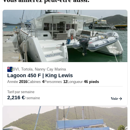
BVI, Tortola, Nanny Cay Marina
Lagoon 450 F
| King Lewis
Année
2016
Cabines
4
Personnes
12
Longueur
46 pieds
Tarif par semaine
2,216 €
/ semaine
Voir