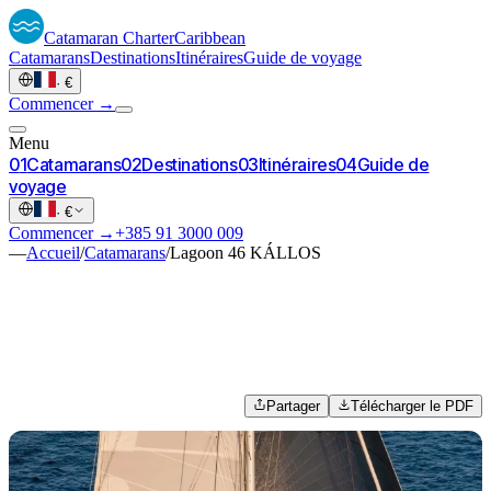
Catamaran
Charter
Caribbean
Catamarans
Destinations
Itinéraires
Guide de voyage
·
€
Commencer →
Menu
0
1
Catamarans
0
2
Destinations
0
3
Itinéraires
0
4
Guide de
voyage
·
€
Commencer →
+385 91 3000 009
—
Accueil
/
Catamarans
/
Lagoon 46 KÁLLOS
Partager
Télécharger le PDF