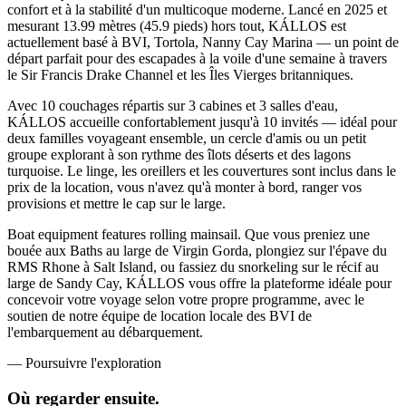
confort et à la stabilité d'un multicoque moderne. Lancé en 2025 et
mesurant 13.99 mètres (45.9 pieds) hors tout, KÁLLOS est
actuellement basé à BVI, Tortola, Nanny Cay Marina — un point de
départ parfait pour des escapades à la voile d'une semaine à travers
le Sir Francis Drake Channel et les Îles Vierges britanniques.
Avec 10 couchages répartis sur 3 cabines et 3 salles d'eau,
KÁLLOS accueille confortablement jusqu'à 10 invités — idéal pour
deux familles voyageant ensemble, un cercle d'amis ou un petit
groupe explorant à son rythme des îlots déserts et des lagons
turquoise. Le linge, les oreillers et les couvertures sont inclus dans le
prix de la location, vous n'avez qu'à monter à bord, ranger vos
provisions et mettre le cap sur le large.
Boat equipment features rolling mainsail. Que vous preniez une
bouée aux Baths au large de Virgin Gorda, plongiez sur l'épave du
RMS Rhone à Salt Island, ou fassiez du snorkeling sur le récif au
large de Sandy Cay, KÁLLOS vous offre la plateforme idéale pour
concevoir votre voyage selon votre propre programme, avec le
soutien de notre équipe de location locale des BVI de
l'embarquement au débarquement.
—
Poursuivre l'exploration
Où regarder
ensuite.