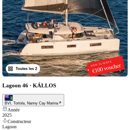
NEW CLIENTS
€100 voucher
Toutes les 2
1
/
2
Lagoon 46
·
KÁLLOS
BVI, Tortola, Nanny Cay Marina
Année
2025
Constructeur
Lagoon