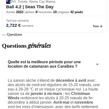
BVI, Tortola, Nanny Cay Marina
Bali 4.2
| Seas The Day
Année
2022
Cabines
4
Personnes
10
Longueur
42 pieds
Tarif par semaine
2,722 €
/ semaine
Voir
— Questions
générales
Questions
Quelle est la meilleure période pour une
location de catamaran aux Caraïbes ?
La saison sèche s'étend de
décembre à avril
avec
des alizés de nord-est réguliers de 15-20 nœuds, une
eau à 26-28 °C et un risque cyclonique nul. La haute
saison va de
janvier à mi-mars
; les
Christmas
Winds
renforcent les alizés à 20-25 nœuds de fin
décembre à début janvier.
Avril-mai
et
novembre
sont les mois d'intersaison, avec des tarifs nettement