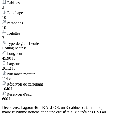
Cabines
3
Couchages
10
Personnes
10
Toilettes
3
Type de grand-voile
Rolling Mainsail
Longueur
45.90 ft
Largeur
26.12 ft
Puissance moteur
114 ch
Réservoir de carburant
1040 l
Réservoir d'eau
600 l
Découvrez Lagoon 46 – KÁLLOS, un 3-cabines catamaran qui
marie le rythme nonchalant d'une croisière aux alizés des BVI au