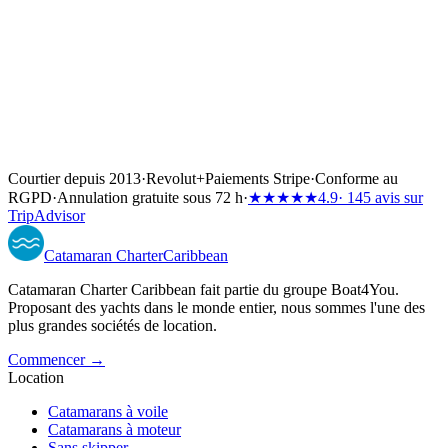
Courtier depuis 2013
·
Revolut
+
Paiements Stripe
·
Conforme au
RGPD
·
Annulation gratuite sous 72 h
·
★★★★★
4.9
· 145 avis sur
TripAdvisor
Catamaran
Charter
Caribbean
Catamaran Charter Caribbean fait partie du groupe Boat4You.
Proposant des yachts dans le monde entier, nous sommes l'une des
plus grandes sociétés de location.
Commencer →
Location
Catamarans à voile
Catamarans à moteur
Sans skipper