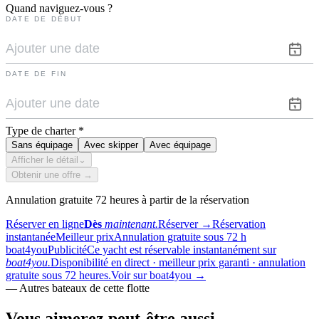
Quand naviguez-vous ?
DATE DE DÉBUT
DATE DE FIN
Type de charter
*
Sans équipage
Avec skipper
Avec équipage
Afficher le détail
⌄
Obtenir une offre →
Annulation gratuite 72 heures à partir de la réservation
Réserver en ligne
Dès
maintenant.
Réserver
→
Réservation
instantanée
Meilleur prix
Annulation gratuite sous 72 h
boat4you
Publicité
Ce yacht est réservable instantanément sur
boat4you.
Disponibilité en direct · meilleur prix garanti · annulation
gratuite sous 72 heures.
Voir sur boat4you
→
—
Autres bateaux de cette flotte
Vous aimerez
peut-être aussi.