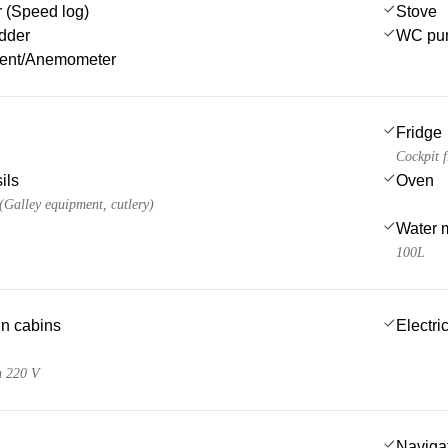
 (Speed log)
Stove
dder
WC pu
ment/Anemometer
Fridge
Cockpit f
ils
Oven
 (Galley equipment, cutlery)
Water 
100L
 in cabins
Electric
n 220 V
Navigat