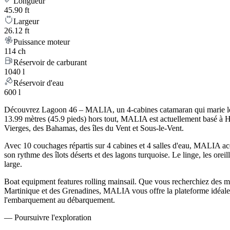
Longueur
45.90 ft
Largeur
26.12 ft
Puissance moteur
114 ch
Réservoir de carburant
1040 l
Réservoir d'eau
600 l
Découvrez Lagoon 46 – MALIA, un 4-cabines catamaran qui marie le ry
13.99 mètres (45.9 pieds) hors tout, MALIA est actuellement basé à H
Vierges, des Bahamas, des îles du Vent et Sous-le-Vent.
Avec 10 couchages répartis sur 4 cabines et 4 salles d'eau, MALIA ac
son rythme des îlots déserts et des lagons turquoise. Le linge, les oreil
large.
Boat equipment features rolling mainsail. Que vous recherchiez des moui
Martinique et des Grenadines, MALIA vous offre la plateforme idéale 
l'embarquement au débarquement.
—
Poursuivre l'exploration