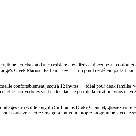
thme nonchalant d'une croisière aux alizés caribéenne au confort et à
odge's Creek Marina | Parham Town — un point de départ parfait pour de
cueille confortablement jusqu'à 12 invités — idéal pour deux familles v
lers et les couvertures sont inclus dans le prix de la location, vous n'av
llages de récif le long du Sir Francis Drake Channel, glissiez entre les
pour concevoir votre voyage selon votre propre programme, avec le sou