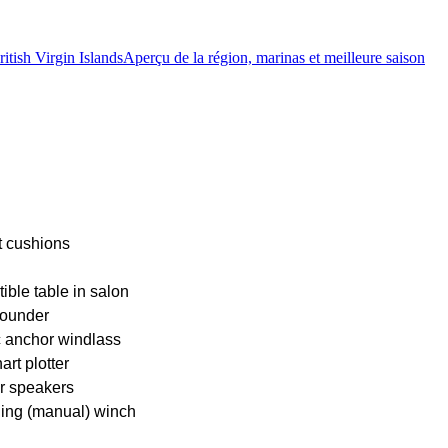
itish Virgin Islands
Aperçu de la région, marinas et meilleure saison
t cushions
ible table in salon
ounder
c anchor windlass
rt plotter
r speakers
iling (manual) winch