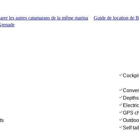
rer les autres catamarans de la même marina
Guide de location de Br
Grenade
Cockpi
Convert
Depths
Electri
GPS cha
ts
Outdoo
Self ta