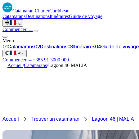
Catamaran
Charter
Caribbean
Catamarans
Destinations
Itinéraires
Guide de voyage
·
€
Commencer →
Menu
0
1
Catamarans
0
2
Destinations
0
3
Itinéraires
0
4
Guide de voyage
·
€
Commencer →
+385 91 3000 009
—
Accueil
/
Catamarans
/
Lagoon 46 MALIA
Accueil
Trouver un catamaran
Lagoon 46 | MALIA