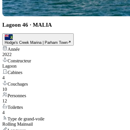
Lagoon 46
·
MALIA
Hodge's Creek Marina | Parham Town
Année
2022
Constructeur
Lagoon
Cabines
4
Couchages
10
Personnes
12
Toilettes
4
Type de grand-voile
Rolling Mainsail