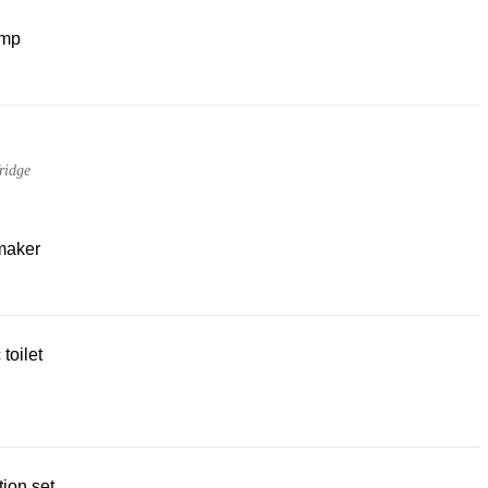
mp
ridge
maker
 toilet
ion set