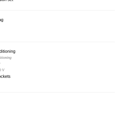
ag
ditioning
itioning
r
0 V
ckets