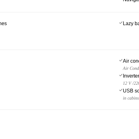
ches
Lazy b
Air con
Air Cond
Inverte
12 V /22
USB so
in cabins