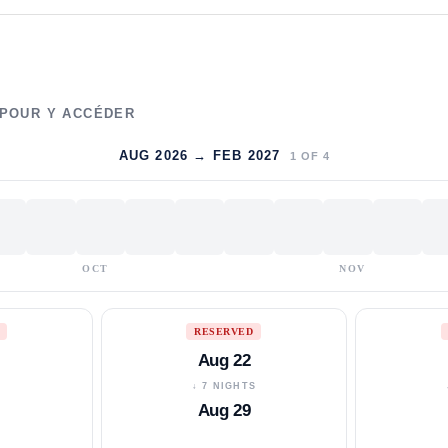
 POUR Y ACCÉDER
AUG 2026 → FEB 2027
1
OF
4
OCT
NOV
RESERVED
Aug 22
S
↓ 7 NIGHTS
Aug 29