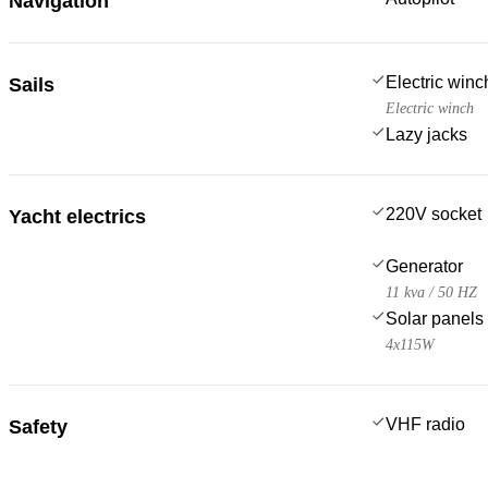
Navigation
Electric win
Sails
Electric winch
Lazy jacks
220V socket
Yacht electrics
Generator
11 kva / 50 HZ
Solar panels
4x115W
VHF radio
Safety