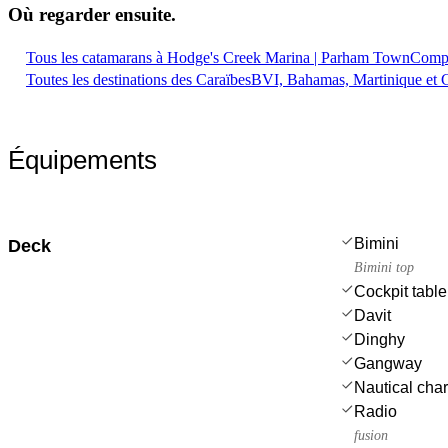
Où regarder
ensuite.
Tous les catamarans à Hodge's Creek Marina | Parham Town
Compa
Toutes les destinations des Caraïbes
BVI, Bahamas, Martinique et 
Équipements
Bimini
Deck
Bimini top
Cockpit table
Davit
Dinghy
Gangway
Nautical char
Radio
fusion