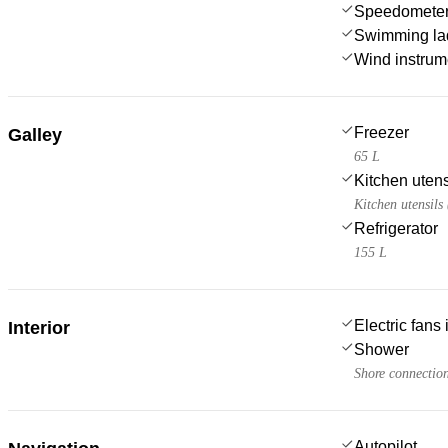
Speedometer
Swimming la
Wind instru
Freezer
Galley
65 L
Kitchen utens
Kitchen utensils
Refrigerator
155 L
Electric fans
Interior
Shower
Shore connectio
Autopilot