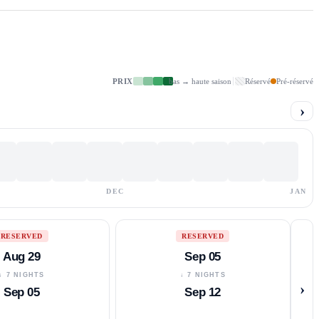
PRIX
bas → haute saison
Réservé
Pré-réservé
›
DEC
JAN
RESERVED
RESERVED
Aug 29
Sep 05
↓ 7 NIGHTS
↓ 7 NIGHTS
›
Sep 05
Sep 12