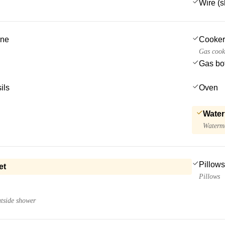
Wire (s
ine
Cooker
Gas cook
Gas bot
ils
Oven
Water
Waterma
Pillows
et
Pillows
utside shower