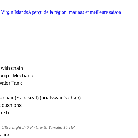
 Virgin Islands
Aperçu de la région, marinas et meilleure saison
 with chain
pump - Mechanic
Water Tank
 chair (Safe seat) (boatswain's chair)
t cushions
rush
d Ultra Light 340 PVC with Yamaha 15 HP
ation