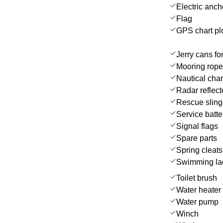
Electric anch
Flag
GPS chart plo
Jerry cans for
Mooring rop
Nautical char
Radar reflect
Rescue sling 
Service batte
Signal flags
Spare parts
Spring cleats
Swimming la
Toilet brush
Water heater
Water pump
Winch