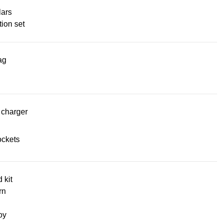
lars
ion set
ag
 charger
ckets
d kit
rn
oy