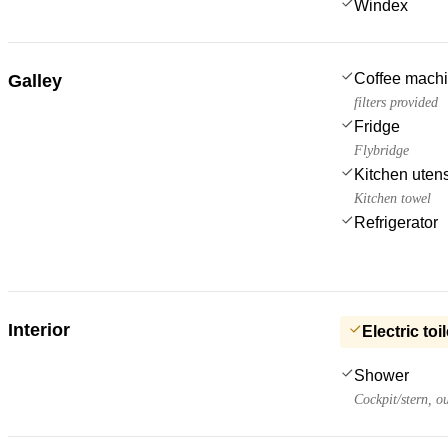
Windex
Coffee mach
Galley
filters provided
Fridge
Flybridge
Kitchen utens
Kitchen towel
Refrigerator
Interior
Electric toil
Shower
Cockpit/stern, o