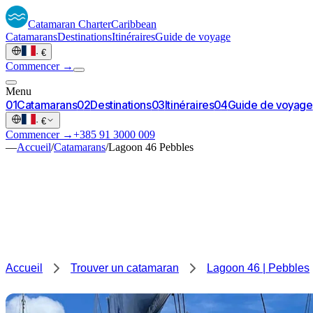
Catamaran
Charter
Caribbean
Catamarans
Destinations
Itinéraires
Guide de voyage
·
€
Commencer →
Menu
0
1
Catamarans
0
2
Destinations
0
3
Itinéraires
0
4
Guide de voyage
·
€
Commencer →
+385 91 3000 009
—
Accueil
/
Catamarans
/
Lagoon 46 Pebbles
Accueil
Trouver un catamaran
Lagoon 46 | Pebbles