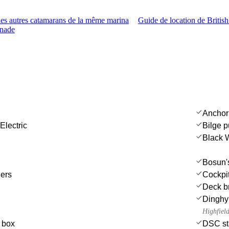
es autres catamarans de la même marina
Guide de location de British
enade
Anchor
Electric
Bilge 
Black 
Bosun's
ers
Cockpi
Deck b
Dinghy
Highfiel
e box
DSC st