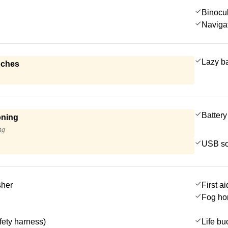
Binocu
Navigat
Lazy b
nches
Battery
oning
ng
USB so
sher
First ai
Fog ho
afety harness)
Life bu