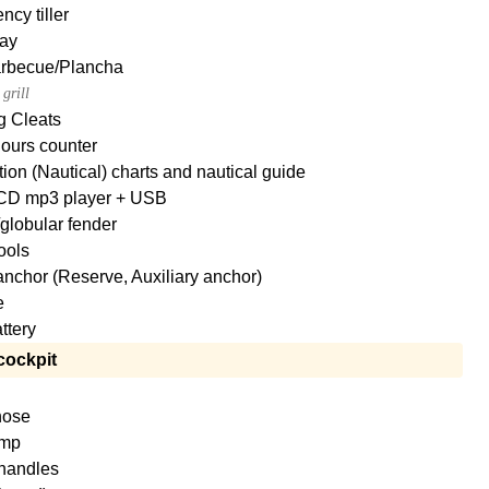
cy tiller
ay
Barbecue/Plancha
grill
g Cleats
ours counter
ion (Nautical) charts and nautical guide
CD mp3 player + USB
globular fender
tools
nchor (Reserve, Auxiliary anchor)
e
attery
cockpit
hose
mp
handles