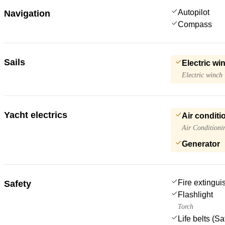
Autopilot
Navigation
Compass
Sails
Electric wi
Electric winch
Yacht electrics
Air conditi
Air Conditioni
Generator
Fire extingui
Safety
Flashlight
Torch
Life belts (S