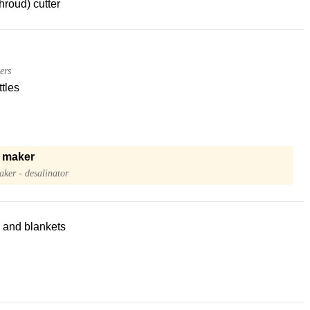
hroud) cutter
ers
tles
 maker
ker - desalinator
 and blankets