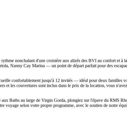
ythme nonchalant d'une croisière aux alizés des BVI au confort et à l
ortola, Nanny Cay Marina — un point de départ parfait pour des escapade
ccueille confortablement jusqu'à 12 invités — idéal pour deux familles 
lers et les couvertures sont inclus dans le prix de la location, vous n'av
aux Baths au large de Virgin Gorda, plongiez sur l'épave du RMS Rhone 
otre voyage selon votre propre programme, avec le soutien de notre éq