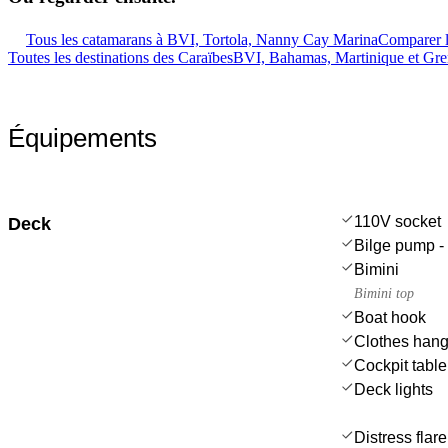
Tous les catamarans à BVI, Tortola, Nanny Cay Marina
Comparer l
Toutes les destinations des Caraïbes
BVI, Bahamas, Martinique et Gr
Équipements
110V socket
Deck
Bilge pump - 
Bimini
Bimini top
Boat hook
Clothes hang
Cockpit table
Deck lights
Distress flar