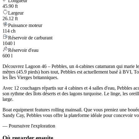
Longueur
45.90 ft
Largeur
26.12 ft
Puissance moteur
114 ch
Réservoir de carburant
1040 l
Réservoir d'eau
600 l
Découvrez Lagoon 46 – Pebbles, un 4-cabines catamaran qui marie le r
mètres (45.9 pieds) hors tout, Pebbles est actuellement basé à BVI, T
les Îles Vierges britanniques.
Avec 12 couchages répartis sur 4 cabines et 4 salles d'eau, Pebbles a
son rythme des îlots déserts et des lagons turquoise. Le linge, les oreil
large.
Boat equipment features rolling mainsail. Que vous preniez une bouée 
Sandy Cay, Pebbles vous offre la plateforme idéale pour concevoir v
—
Poursuivre l'exploration
Où regarder
ensuite.