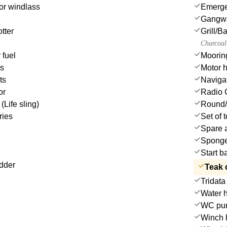
or windlass
Emergen
Gangw
tter
Grill/
Charcoal 
 fuel
Moorin
es
Motor h
ts
Navigat
or
Radio 
(Life sling)
Round/
ries
Set of 
Spare a
Spong
Start b
dder
Teak 
Tridata
Water 
WC pu
Winch 