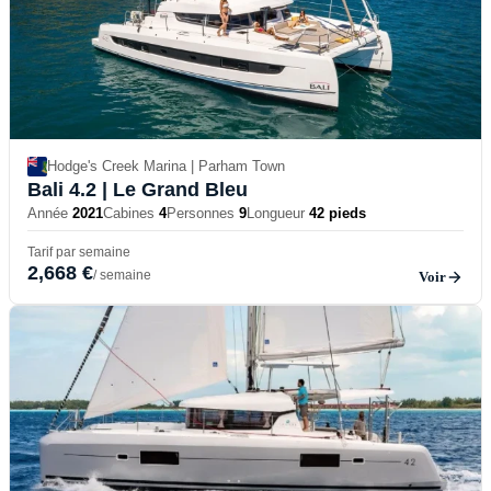
Hodge's Creek Marina | Parham Town
Bali 4.2
| Le Grand Bleu
Année
2021
Cabines
4
Personnes
9
Longueur
42 pieds
Tarif par semaine
2,668 €
/ semaine
Voir