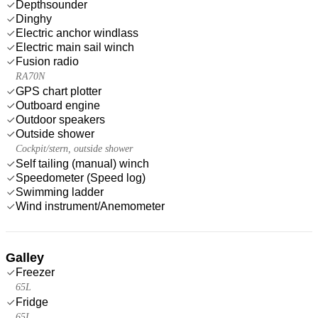
Depthsounder
Dinghy
Electric anchor windlass
Electric main sail winch
Fusion radio
RA70N
GPS chart plotter
Outboard engine
Outdoor speakers
Outside shower
Cockpit/stern, outside shower
Self tailing (manual) winch
Speedometer (Speed log)
Swimming ladder
Wind instrument/Anemometer
Galley
Freezer
65L
Fridge
65L