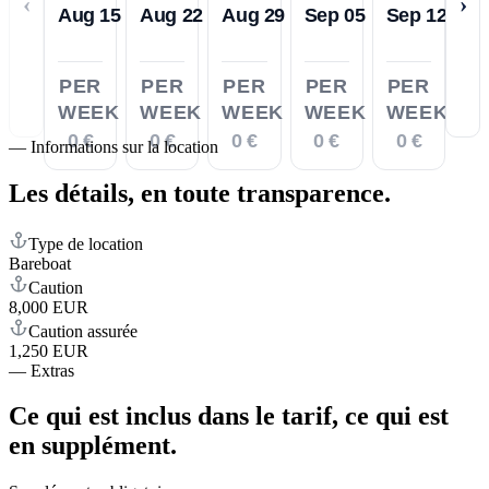
‹
›
Aug 15
Aug 22
Aug 29
Sep 05
Sep 12
PER
PER
PER
PER
PER
WEEK
WEEK
WEEK
WEEK
WEEK
0 €
0 €
0 €
0 €
0 €
—
Informations sur la location
Les détails,
en toute transparence.
Type de location
Bareboat
Caution
8,000 EUR
Caution assurée
1,250 EUR
—
Extras
Ce qui est inclus dans le tarif,
ce qui est
en supplément.