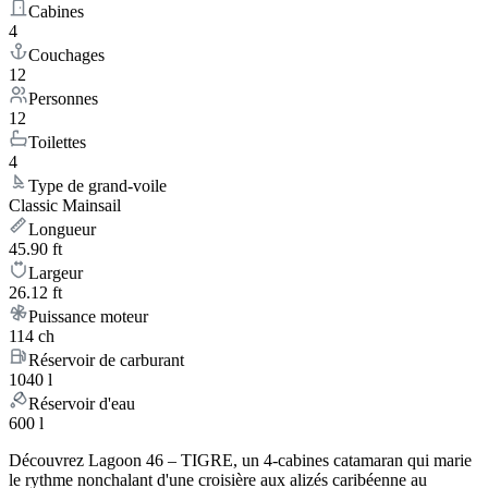
Cabines
4
Couchages
12
Personnes
12
Toilettes
4
Type de grand-voile
Classic Mainsail
Longueur
45.90 ft
Largeur
26.12 ft
Puissance moteur
114 ch
Réservoir de carburant
1040 l
Réservoir d'eau
600 l
Découvrez Lagoon 46 – TIGRE, un 4-cabines catamaran qui marie
le rythme nonchalant d'une croisière aux alizés caribéenne au