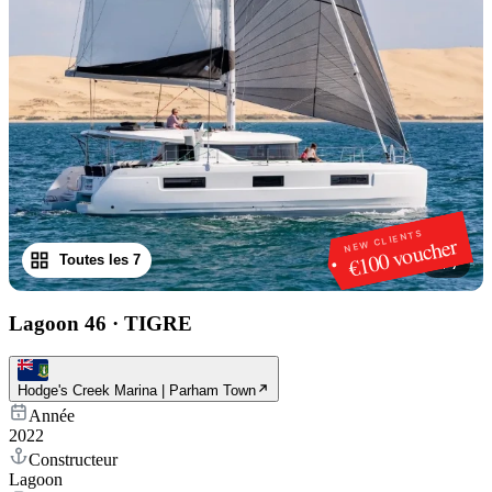
NEW CLIENTS
€100 voucher
Toutes les 7
1
/
7
Lagoon 46
·
TIGRE
Hodge's Creek Marina | Parham Town
Année
2022
Constructeur
Lagoon