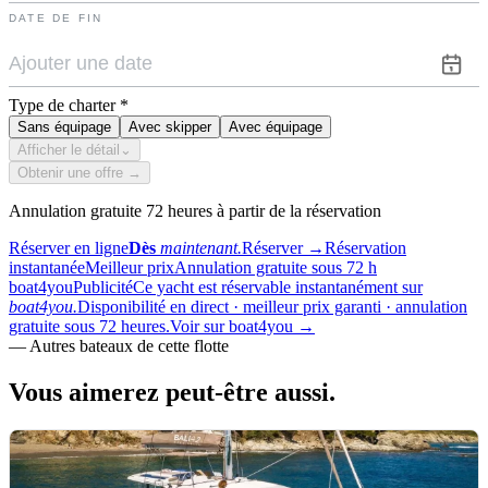
DATE DE FIN
Type de charter
*
Sans équipage
Avec skipper
Avec équipage
Afficher le détail
⌄
Obtenir une offre →
Annulation gratuite 72 heures à partir de la réservation
Réserver en ligne
Dès
maintenant.
Réserver
→
Réservation
instantanée
Meilleur prix
Annulation gratuite sous 72 h
boat4you
Publicité
Ce yacht est réservable instantanément sur
boat4you.
Disponibilité en direct · meilleur prix garanti · annulation
gratuite sous 72 heures.
Voir sur boat4you
→
—
Autres bateaux de cette flotte
Vous aimerez
peut-être aussi.