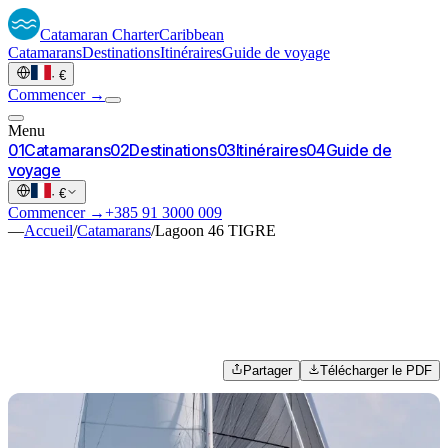
Catamaran
Charter
Caribbean
Catamarans
Destinations
Itinéraires
Guide de voyage
·
€
Commencer →
Menu
0
1
Catamarans
0
2
Destinations
0
3
Itinéraires
0
4
Guide de
voyage
·
€
Commencer →
+385 91 3000 009
—
Accueil
/
Catamarans
/
Lagoon 46 TIGRE
Partager
Télécharger le PDF