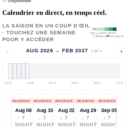
—
Disponibilité
Calendrier en direct,
en temps réel.
LA SAISON EN UN COUP D'ŒIL
PRIX
· TOUCHEZ UNE SEMAINE
bas → haute saison
Réservé
Pré-réservé
POUR Y ACCÉDER
‹
›
AUG 2026 → FEB 2027
1
OF
4
AUG
SEP
OCT
NOV
DEC
JAN
RESERVED
RESERVED
RESERVED
RESERVED
RESERVED
Aug 08
Aug 15
Aug 22
Aug 29
Sep 05
↓ 7
↓ 7
↓ 7
↓ 7
↓ 7
NIGHTS
NIGHTS
NIGHTS
NIGHTS
NIGHTS