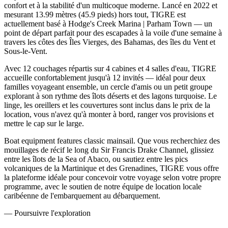
confort et à la stabilité d'un multicoque moderne. Lancé en 2022 et
mesurant 13.99 mètres (45.9 pieds) hors tout, TIGRE est
actuellement basé à Hodge's Creek Marina | Parham Town — un
point de départ parfait pour des escapades à la voile d'une semaine à
travers les côtes des Îles Vierges, des Bahamas, des îles du Vent et
Sous-le-Vent.
Avec 12 couchages répartis sur 4 cabines et 4 salles d'eau, TIGRE
accueille confortablement jusqu'à 12 invités — idéal pour deux
familles voyageant ensemble, un cercle d'amis ou un petit groupe
explorant à son rythme des îlots déserts et des lagons turquoise. Le
linge, les oreillers et les couvertures sont inclus dans le prix de la
location, vous n'avez qu'à monter à bord, ranger vos provisions et
mettre le cap sur le large.
Boat equipment features classic mainsail. Que vous recherchiez des
mouillages de récif le long du Sir Francis Drake Channel, glissiez
entre les îlots de la Sea of Abaco, ou sautiez entre les pics
volcaniques de la Martinique et des Grenadines, TIGRE vous offre
la plateforme idéale pour concevoir votre voyage selon votre propre
programme, avec le soutien de notre équipe de location locale
caribéenne de l'embarquement au débarquement.
—
Poursuivre l'exploration