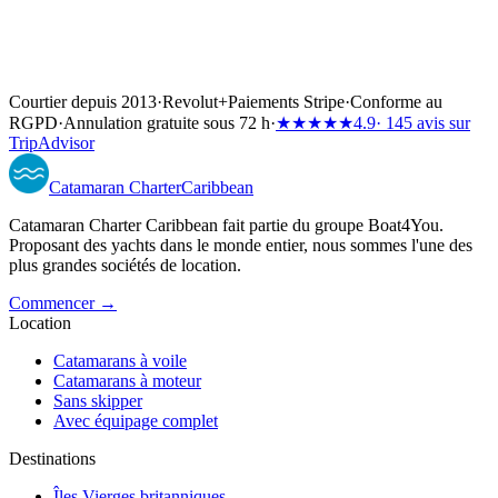
Courtier depuis 2013
·
Revolut
+
Paiements Stripe
·
Conforme au
RGPD
·
Annulation gratuite sous 72 h
·
★★★★★
4.9
· 145 avis sur
TripAdvisor
Catamaran
Charter
Caribbean
Catamaran Charter Caribbean fait partie du groupe Boat4You.
Proposant des yachts dans le monde entier, nous sommes l'une des
plus grandes sociétés de location.
Commencer →
Location
Catamarans à voile
Catamarans à moteur
Sans skipper
Avec équipage complet
Destinations
Îles Vierges britanniques