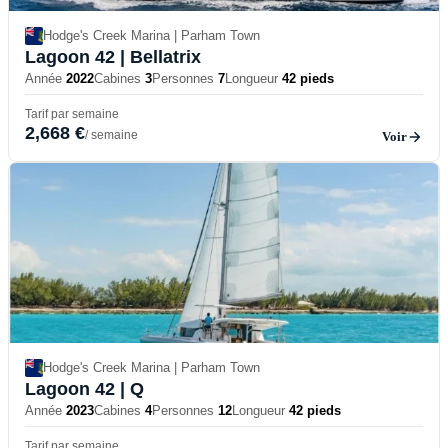
Hodge's Creek Marina | Parham Town
Lagoon 42
| Bellatrix
Année
2022
Cabines
3
Personnes
7
Longueur
42 pieds
Tarif par semaine
2,668 €
/ semaine
Voir
Hodge's Creek Marina | Parham Town
Lagoon 42
| Q
Année
2023
Cabines
4
Personnes
12
Longueur
42 pieds
Tarif par semaine