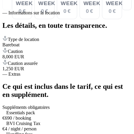
WEEK
WEEK
WEEK
WEEK
WEEK
0 €
0 €
0 €
0 €
0 €
—
Informations sur la location
Les détails,
en toute transparence.
Type de location
Bareboat
Caution
8,000 EUR
Caution assurée
1,250 EUR
—
Extras
Ce qui est inclus dans le tarif,
ce qui est
en supplément.
Suppléments obligatoires
Essentials pack
€690 / booking
BVI Cruising Tax
€4 / night / person