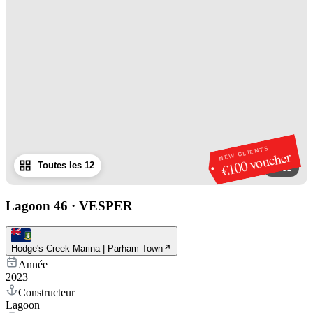
NEW CLIENTS
€100 voucher
Toutes les 12
1
/
12
Lagoon 46
·
VESPER
Hodge's Creek Marina | Parham Town
Année
2023
Constructeur
Lagoon