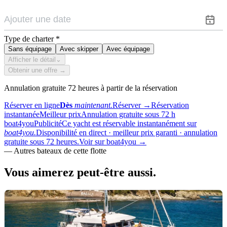
Type de charter
*
Sans équipage
Avec skipper
Avec équipage
Afficher le détail
⌄
Obtenir une offre →
Annulation gratuite 72 heures à partir de la réservation
Réserver en ligne
Dès
maintenant.
Réserver
→
Réservation
instantanée
Meilleur prix
Annulation gratuite sous 72 h
boat4you
Publicité
Ce yacht est réservable instantanément sur
boat4you.
Disponibilité en direct · meilleur prix garanti · annulation
gratuite sous 72 heures.
Voir sur boat4you
→
—
Autres bateaux de cette flotte
Vous aimerez
peut-être aussi.