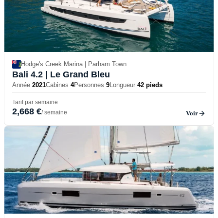
Hodge's Creek Marina | Parham Town
Bali 4.2
| Le Grand Bleu
Année
2021
Cabines
4
Personnes
9
Longueur
42 pieds
Tarif par semaine
2,668 €
/ semaine
Voir