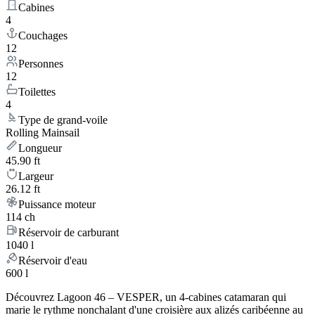
Cabines
4
Couchages
12
Personnes
12
Toilettes
4
Type de grand-voile
Rolling Mainsail
Longueur
45.90 ft
Largeur
26.12 ft
Puissance moteur
114 ch
Réservoir de carburant
1040 l
Réservoir d'eau
600 l
Découvrez Lagoon 46 – VESPER, un 4-cabines catamaran qui
marie le rythme nonchalant d'une croisière aux alizés caribéenne au