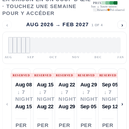
PRIX
· TOUCHEZ UNE SEMAINE
bas → haute saison
Réservé
Pré-réservé
POUR Y ACCÉDER
‹
›
AUG 2026 → FEB 2027
1
OF
4
AUG
SEP
OCT
NOV
DEC
JAN
RESERVED
RESERVED
RESERVED
RESERVED
RESERVED
Aug 08
Aug 15
Aug 22
Aug 29
Sep 05
↓ 7
↓ 7
↓ 7
↓ 7
↓ 7
NIGHTS
NIGHTS
NIGHTS
NIGHTS
NIGHTS
‹
›
Aug 15
Aug 22
Aug 29
Sep 05
Sep 12
PER
PER
PER
PER
PER