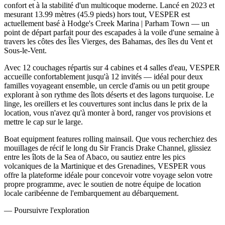
confort et à la stabilité d'un multicoque moderne. Lancé en 2023 et
mesurant 13.99 mètres (45.9 pieds) hors tout, VESPER est
actuellement basé à Hodge's Creek Marina | Parham Town — un
point de départ parfait pour des escapades à la voile d'une semaine à
travers les côtes des Îles Vierges, des Bahamas, des îles du Vent et
Sous-le-Vent.
Avec 12 couchages répartis sur 4 cabines et 4 salles d'eau, VESPER
accueille confortablement jusqu'à 12 invités — idéal pour deux
familles voyageant ensemble, un cercle d'amis ou un petit groupe
explorant à son rythme des îlots déserts et des lagons turquoise. Le
linge, les oreillers et les couvertures sont inclus dans le prix de la
location, vous n'avez qu'à monter à bord, ranger vos provisions et
mettre le cap sur le large.
Boat equipment features rolling mainsail. Que vous recherchiez des
mouillages de récif le long du Sir Francis Drake Channel, glissiez
entre les îlots de la Sea of Abaco, ou sautiez entre les pics
volcaniques de la Martinique et des Grenadines, VESPER vous
offre la plateforme idéale pour concevoir votre voyage selon votre
propre programme, avec le soutien de notre équipe de location
locale caribéenne de l'embarquement au débarquement.
—
Poursuivre l'exploration