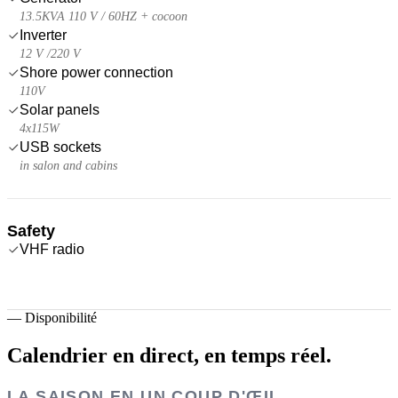
13.5KVA 110 V / 60HZ + cocoon
Inverter
12 V /220 V
Shore power connection
110V
Solar panels
4x115W
USB sockets
in salon and cabins
Safety
VHF radio
—
Disponibilité
Calendrier en direct,
en temps réel.
LA SAISON EN UN COUP D'ŒIL