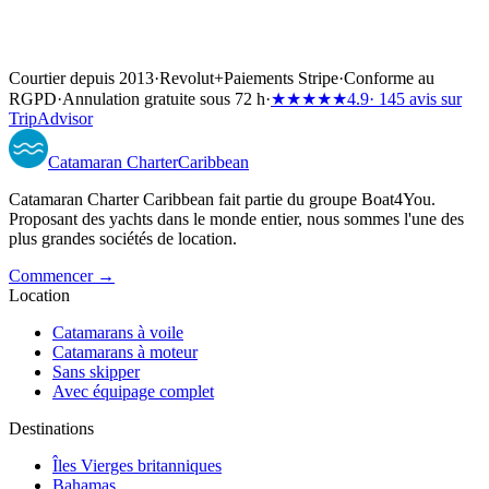
Courtier depuis 2013
·
Revolut
+
Paiements Stripe
·
Conforme au
RGPD
·
Annulation gratuite sous 72 h
·
★★★★★
4.9
· 145 avis sur
TripAdvisor
Catamaran
Charter
Caribbean
Catamaran Charter Caribbean fait partie du groupe Boat4You.
Proposant des yachts dans le monde entier, nous sommes l'une des
plus grandes sociétés de location.
Commencer →
Location
Catamarans à voile
Catamarans à moteur
Sans skipper
Avec équipage complet
Destinations
Îles Vierges britanniques
Bahamas