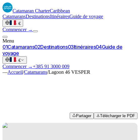
Catamaran
Charter
Caribbean
Catamarans
Destinations
Itinéraires
Guide de voyage
·
€
Commencer →
Menu
0
1
Catamarans
0
2
Destinations
0
3
Itinéraires
0
4
Guide de
voyage
·
€
Commencer →
+385 91 3000 009
—
Accueil
/
Catamarans
/
Lagoon 46 VESPER
Partager
Télécharger le PDF