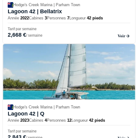
Hodge's Creek Marina | Parham Town
Lagoon 42
| Bellatrix
Année
2022
Cabines
3
Personnes
7
Longueur
42 pieds
Tarif par semaine
2,668 €
/ semaine
Voir
Hodge's Creek Marina | Parham Town
Lagoon 42
| Q
Année
2023
Cabines
4
Personnes
12
Longueur
42 pieds
Tarif par semaine
2,843 €
/ semaine