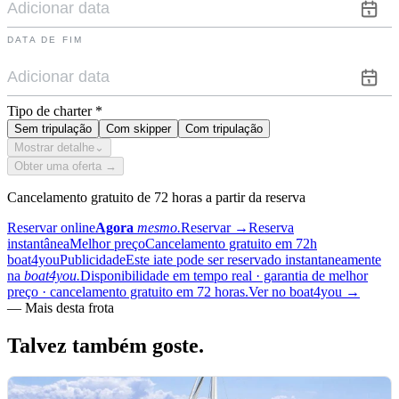
DATA DE FIM
Tipo de charter
*
Sem tripulação
Com skipper
Com tripulação
Mostrar detalhe
⌄
Obter uma oferta →
Cancelamento gratuito de 72 horas a partir da reserva
Reservar online
Agora
mesmo.
Reservar
→
Reserva
instantânea
Melhor preço
Cancelamento gratuito em 72h
boat4you
Publicidade
Este iate pode ser reservado instantaneamente
na
boat4you.
Disponibilidade em tempo real · garantia de melhor
preço · cancelamento gratuito em 72 horas.
Ver no boat4you
→
—
Mais desta frota
Talvez também
goste.