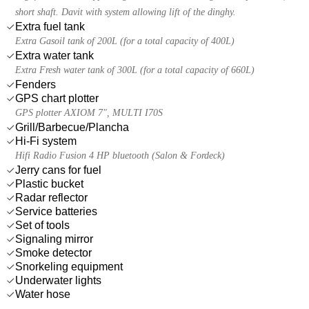
short shaft. Davit with system allowing lift of the dinghy.
Extra fuel tank
Extra Gasoil tank of 200L (for a total capacity of 400L)
Extra water tank
Extra Fresh water tank of 300L (for a total capacity of 660L)
Fenders
GPS chart plotter
GPS plotter AXIOM 7", MULTI I70S
Grill/Barbecue/Plancha
Hi-Fi system
Hifi Radio Fusion 4 HP bluetooth (Salon & Fordeck)
Jerry cans for fuel
Plastic bucket
Radar reflector
Service batteries
Set of tools
Signaling mirror
Smoke detector
Snorkeling equipment
Underwater lights
Water hose