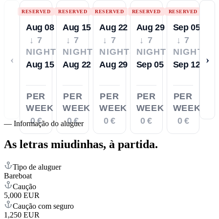
RESERVED
RESERVED
RESERVED
RESERVED
RESERVED
Aug 08
Aug 15
Aug 22
Aug 29
Sep 05
↓ 7
↓ 7
↓ 7
↓ 7
↓ 7
NIGHTS
NIGHTS
NIGHTS
NIGHTS
NIGHTS
‹
›
Aug 15
Aug 22
Aug 29
Sep 05
Sep 12
PER
PER
PER
PER
PER
WEEK
WEEK
WEEK
WEEK
WEEK
0 €
0 €
0 €
0 €
0 €
—
Informação do aluguer
As letras miudinhas,
à partida.
Tipo de aluguer
Bareboat
Caução
5,000 EUR
Caução com seguro
1,250 EUR