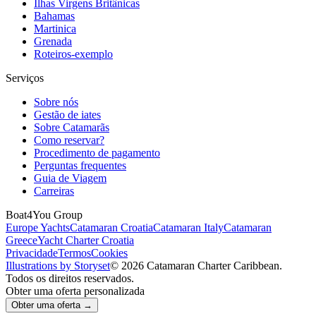
Ilhas Virgens Britânicas
Bahamas
Martinica
Grenada
Roteiros-exemplo
Serviços
Sobre nós
Gestão de iates
Sobre Catamarãs
Como reservar?
Procedimento de pagamento
Perguntas frequentes
Guia de Viagem
Carreiras
Boat4You Group
Europe Yachts
Catamaran Croatia
Catamaran Italy
Catamaran
Greece
Yacht Charter Croatia
Privacidade
Termos
Cookies
Illustrations by Storyset
© 2026 Catamaran Charter Caribbean.
Todos os direitos reservados.
Obter uma oferta personalizada
Obter uma oferta →