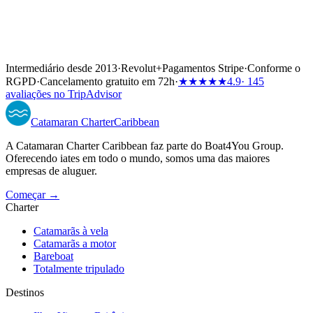
Intermediário desde 2013
·
Revolut
+
Pagamentos Stripe
·
Conforme o
RGPD
·
Cancelamento gratuito em 72h
·
★★★★★
4.9
· 145
avaliações no TripAdvisor
Catamaran
Charter
Caribbean
A Catamaran Charter Caribbean faz parte do Boat4You Group.
Oferecendo iates em todo o mundo, somos uma das maiores
empresas de aluguer.
Começar →
Charter
Catamarãs à vela
Catamarãs a motor
Bareboat
Totalmente tripulado
Destinos