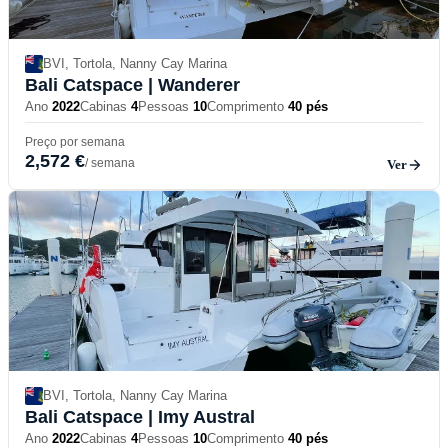
BVI, Tortola, Nanny Cay Marina
Bali Catspace
| Wanderer
Ano
2022
Cabinas
4
Pessoas
10
Comprimento
40 pés
Preço por semana
2,572 €
/ semana
Ver
BVI, Tortola, Nanny Cay Marina
Bali Catspace
| Imy Austral
Ano
2022
Cabinas
4
Pessoas
10
Comprimento
40 pés