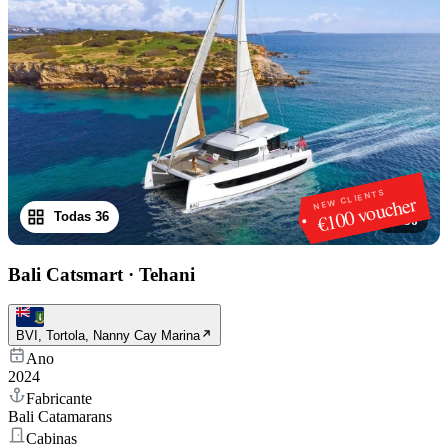
NEW CLIENTS
€100 voucher
Todas 36
1
/
36
Bali Catsmart
·
Tehani
BVI, Tortola, Nanny Cay Marina
Ano
2024
Fabricante
Bali Catamarans
Cabinas