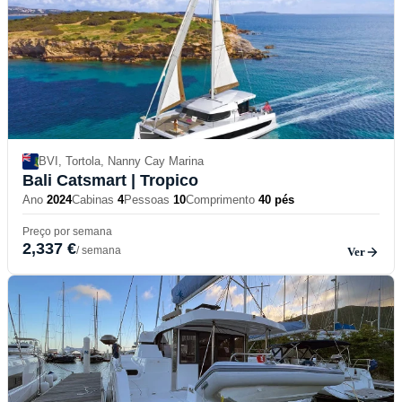
BVI, Tortola, Nanny Cay Marina
Bali Catsmart
| Tropico
Ano
2024
Cabinas
4
Pessoas
10
Comprimento
40 pés
Preço por semana
2,337 €
/ semana
Ver