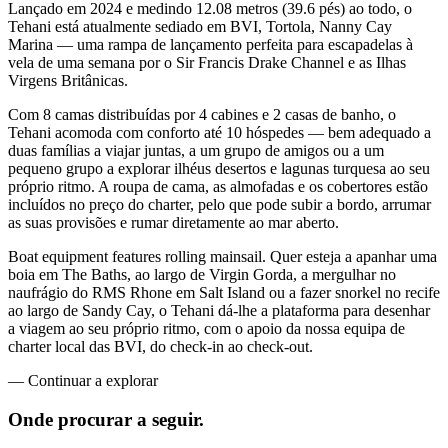
Lançado em 2024 e medindo 12.08 metros (39.6 pés) ao todo, o
Tehani está atualmente sediado em BVI, Tortola, Nanny Cay
Marina — uma rampa de lançamento perfeita para escapadelas à
vela de uma semana por o Sir Francis Drake Channel e as Ilhas
Virgens Britânicas.
Com 8 camas distribuídas por 4 cabines e 2 casas de banho, o
Tehani acomoda com conforto até 10 hóspedes — bem adequado a
duas famílias a viajar juntas, a um grupo de amigos ou a um
pequeno grupo a explorar ilhéus desertos e lagunas turquesa ao seu
próprio ritmo. A roupa de cama, as almofadas e os cobertores estão
incluídos no preço do charter, pelo que pode subir a bordo, arrumar
as suas provisões e rumar diretamente ao mar aberto.
Boat equipment features rolling mainsail. Quer esteja a apanhar uma
boia em The Baths, ao largo de Virgin Gorda, a mergulhar no
naufrágio do RMS Rhone em Salt Island ou a fazer snorkel no recife
ao largo de Sandy Cay, o Tehani dá-lhe a plataforma para desenhar
a viagem ao seu próprio ritmo, com o apoio da nossa equipa de
charter local das BVI, do check-in ao check-out.
—
Continuar a explorar
Onde procurar
a seguir.