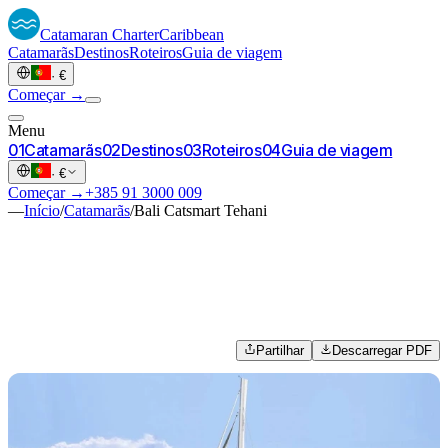
Catamaran
Charter
Caribbean
Catamarãs
Destinos
Roteiros
Guia de viagem
·
€
Começar →
Menu
0
1
Catamarãs
0
2
Destinos
0
3
Roteiros
0
4
Guia de viagem
·
€
Começar →
+385 91 3000 009
—
Início
/
Catamarãs
/
Bali Catsmart Tehani
Partilhar
Descarregar PDF