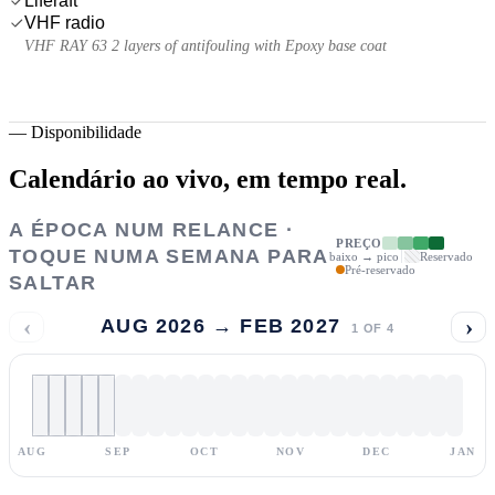
Liferaft
VHF radio
VHF RAY 63 2 layers of antifouling with Epoxy base coat
—
Disponibilidade
Calendário ao vivo,
em tempo real.
A ÉPOCA NUM RELANCE ·
PREÇO
TOQUE NUMA SEMANA PARA
baixo → pico
Reservado
Pré-reservado
SALTAR
‹
›
AUG 2026 → FEB 2027
1
OF
4
AUG
SEP
OCT
NOV
DEC
JAN