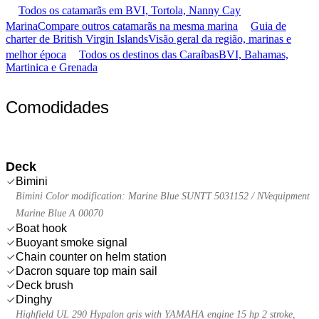
Todos os catamarãs em BVI, Tortola, Nanny Cay
Marina
Compare outros catamarãs na mesma marina
Guia de
charter de British Virgin Islands
Visão geral da região, marinas e
melhor época
Todos os destinos das Caraíbas
BVI, Bahamas,
Martinica e Grenada
Comodidades
Deck
Bimini
Bimini Color modification: Marine Blue SUNTT 5031152 / NVequipment
Marine Blue A 00070
Boat hook
Buoyant smoke signal
Chain counter on helm station
Dacron square top main sail
Deck brush
Dinghy
Highfield UL 290 Hypalon gris with YAMAHA engine 15 hp 2 stroke,