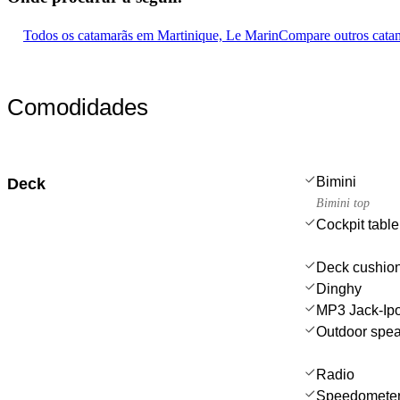
Todos os catamarãs em Martinique, Le Marin
Compare outros cata
Comodidades
Bimini
Deck
Bimini top
Cockpit table
Deck cushio
Dinghy
MP3 Jack-Ip
Outdoor spe
Radio
Speedometer