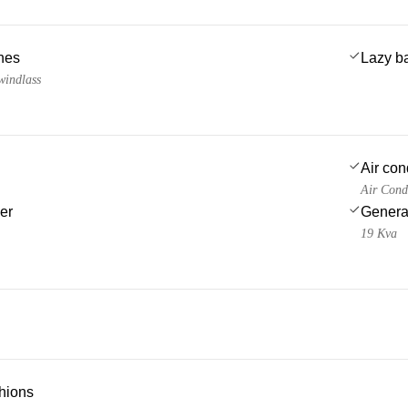
ches
Lazy b
windlass
Air con
Air Cond
er
Genera
19 Kva
hions