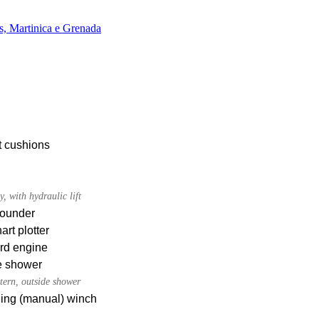
, Martinica e Grenada
t cushions
y, with hydraulic lift
ounder
rt plotter
rd engine
e shower
tern, outside shower
iling (manual) winch