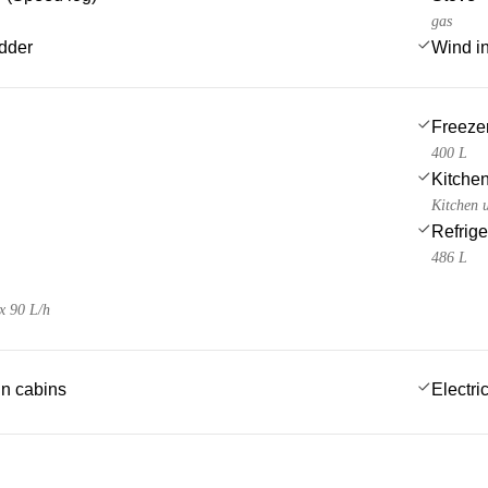
gas
dder
Wind i
Freeze
400 L
Kitchen
Kitchen u
Refrige
486 L
x 90 L/h
 in cabins
Electric