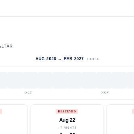
ALTAR
AUG 2026 → FEB 2027
1
OF
4
OCT
NOV
RESERVED
Aug 22
S
↓ 7 NIGHTS