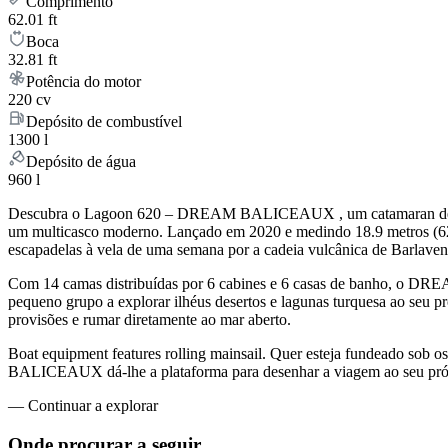
Comprimento
62.01 ft
Boca
32.81 ft
Potência do motor
220 cv
Depósito de combustível
1300 l
Depósito de água
960 l
Descubra o Lagoon 620 – DREAM BALICEAUX , um catamaran de 6 cabin
um multicasco moderno. Lançado em 2020 e medindo 18.9 metros (
escapadelas à vela de uma semana por a cadeia vulcânica de Barlavent
Com 14 camas distribuídas por 6 cabines e 6 casas de banho, o D
pequeno grupo a explorar ilhéus desertos e lagunas turquesa ao seu pr
provisões e rumar diretamente ao mar aberto.
Boat equipment features rolling mainsail. Quer esteja fundeado sob 
BALICEAUX dá-lhe a plataforma para desenhar a viagem ao seu próprio
—
Continuar a explorar
Onde procurar
a seguir.