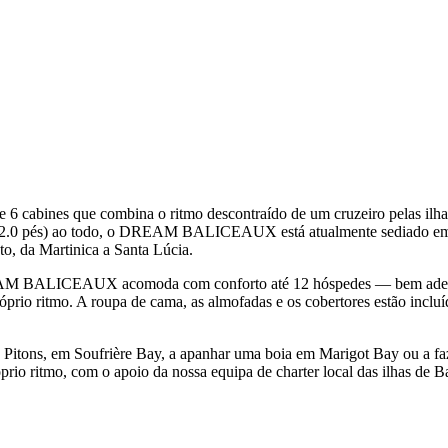
es que combina o ritmo descontraído de um cruzeiro pelas ilhas de 
62.0 pés) ao todo, o DREAM BALICEAUX está atualmente sediado em 
o, da Martinica a Santa Lúcia.
REAM BALICEAUX acomoda com conforto até 12 hóspedes — bem adequad
óprio ritmo. A roupa de cama, as almofadas e os cobertores estão incluí
os Pitons, em Soufrière Bay, a apanhar uma boia em Marigot Bay ou a f
 ritmo, com o apoio da nossa equipa de charter local das ilhas de Ba