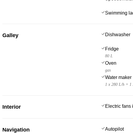
Swimming la
Dishwasher
Galley
Fridge
80 L
Oven
gas
Water maker
1 x 280 L/h + 1 
Electric fans
Interior
Autopilot
Navigation