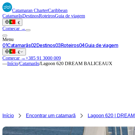
Catamaran
Charter
Caribbean
Catamarãs
Destinos
Roteiros
Guia de viagem
·
€
Começar →
Menu
0
1
Catamarãs
0
2
Destinos
0
3
Roteiros
0
4
Guia de viagem
·
€
Começar →
+385 91 3000 009
—
Início
/
Catamarãs
/
Lagoon 620 DREAM BALICEAUX
Início
Encontrar um catamarã
Lagoon 620 | DREA