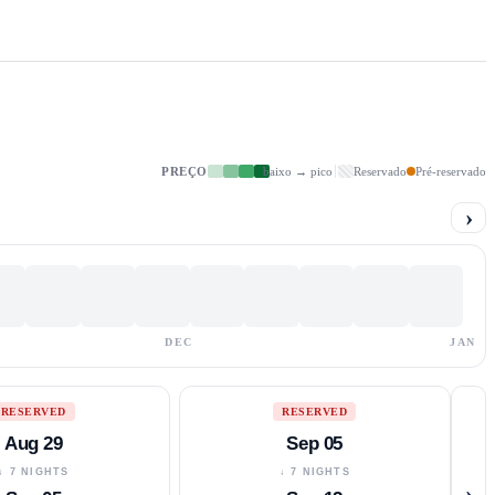
PREÇO
baixo → pico
Reservado
Pré-reservado
›
DEC
JAN
RESERVED
RESERVED
Aug 29
Sep 05
↓ 7 NIGHTS
↓ 7 NIGHTS
›