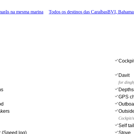
marãs na mesma marina
Todos os destinos das Caraíbas
BVI, Bahamas
Cockpi
Davit
for dingh
ns
Depths
GPS cha
od
Outboa
akers
Outsid
Cockpit/s
Self ta
 (Speed log)
Stove