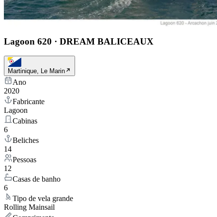
Lagoon 620
·
DREAM BALICEAUX
Martinique, Le Marin
Ano
2020
Fabricante
Lagoon
Cabinas
6
Beliches
14
Pessoas
12
Casas de banho
6
Tipo de vela grande
Rolling Mainsail