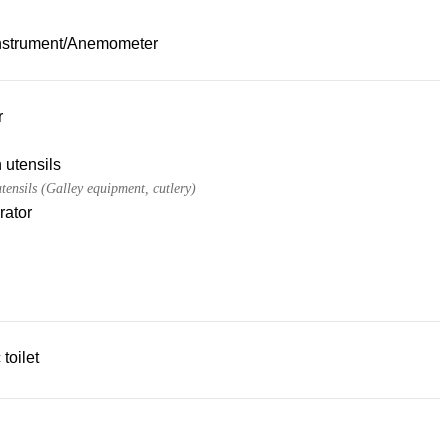
nstrument/Anemometer
r
 utensils
tensils (Galley equipment, cutlery)
rator
 toilet