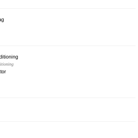
ag
ditioning
itioning
tor