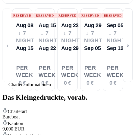
RESERVED
RESERVED
RESERVED
RESERVED
RESERVED
Aug 08
Aug 15
Aug 22
Aug 29
Sep 05
↓ 7
↓ 7
↓ 7
↓ 7
↓ 7
NIGHTS
NIGHTS
NIGHTS
NIGHTS
NIGHTS
‹
›
Aug 15
Aug 22
Aug 29
Sep 05
Sep 12
PER
PER
PER
PER
PER
WEEK
WEEK
WEEK
WEEK
WEEK
0 €
0 €
0 €
0 €
0 €
—
Charter-Informationen
Das Kleingedruckte,
vorab.
Charterart
Bareboat
Kaution
9,000 EUR