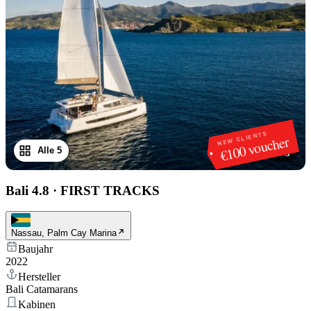
NEW CLIENTS
€100 voucher
Alle 5
1
/
5
Bali 4.8
·
FIRST TRACKS
Nassau, Palm Cay Marina
Baujahr
2022
Hersteller
Bali Catamarans
Kabinen