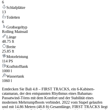
6
Schlafplätze
13
Toiletten
6
Großsegeltyp
Rolling Mainsail
Länge
48.75 ft
Breite
25.85 ft
Motorleistung
114 PS
Kraftstofftank
1000 l
Wassertank
1060 l
Entdecken Sie Bali 4.8 – FIRST TRACKS, ein 6-Kabinen-
catamaran, der den entspannten Rhythmus eines Bahamas-
Passatwind-Törns mit dem Komfort und der Stabilität eines
modernen Mehrrumpfboots verbindet. 2022 vom Stapel gelaufen
und mit 14.86 Metern (48.8 ft) Gesamtlänge, FIRST TRACKS liegt