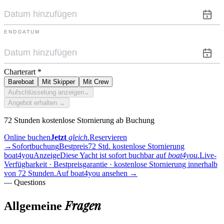
ENDDATUM
Charterart
*
Bareboat
Mit Skipper
Mit Crew
Aufschlüsselung anzeigen
⌄
Angebot erhalten →
72 Stunden kostenlose Stornierung ab Buchung
Online buchen
Jetzt
gleich.
Reservieren
→
Sofortbuchung
Bestpreis
72 Std. kostenlose Stornierung
boat4you
Anzeige
Diese Yacht ist sofort buchbar auf
boat4you.
Live-
Verfügbarkeit · Bestpreisgarantie · kostenlose Stornierung innerhalb
von 72 Stunden.
Auf boat4you ansehen
→
— Questions
Fragen
Allgemeine