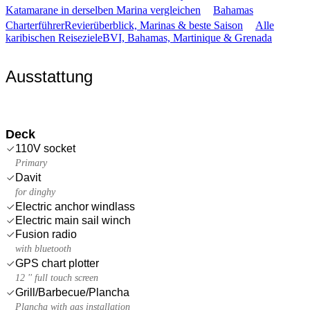
Katamarane in derselben Marina vergleichen
Bahamas
Charterführer
Revierüberblick, Marinas & beste Saison
Alle
karibischen Reiseziele
BVI, Bahamas, Martinique & Grenada
Ausstattung
Deck
110V socket
Primary
Davit
for dinghy
Electric anchor windlass
Electric main sail winch
Fusion radio
with bluetooth
GPS chart plotter
12 '' full touch screen
Grill/Barbecue/Plancha
Plancha with gas installation