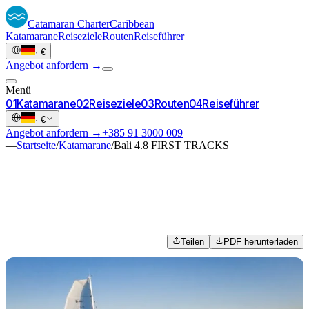
Catamaran
Charter
Caribbean
Katamarane
Reiseziele
Routen
Reiseführer
·
€
Angebot anfordern →
Menü
0
1
Katamarane
0
2
Reiseziele
0
3
Routen
0
4
Reiseführer
·
€
Angebot anfordern →
+385 91 3000 009
—
Startseite
/
Katamarane
/
Bali 4.8 FIRST TRACKS
Teilen
PDF herunterladen