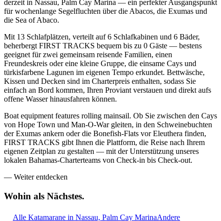
derzeit in Nassau, Palm Cay Marina — ein perfekter Ausgangspunkt
für wochenlange Segelfluchten über die Abacos, die Exumas und
die Sea of Abaco.
Mit 13 Schlafplätzen, verteilt auf 6 Schlafkabinen und 6 Bäder,
beherbergt FIRST TRACKS bequem bis zu 0 Gäste — bestens
geeignet für zwei gemeinsam reisende Familien, einen
Freundeskreis oder eine kleine Gruppe, die einsame Cays und
türkisfarbene Lagunen im eigenen Tempo erkundet. Bettwäsche,
Kissen und Decken sind im Charterpreis enthalten, sodass Sie
einfach an Bord kommen, Ihren Proviant verstauen und direkt aufs
offene Wasser hinausfahren können.
Boat equipment features rolling mainsail. Ob Sie zwischen den Cays
von Hope Town und Man-O-War gleiten, in den Schweinebuchten
der Exumas ankern oder die Bonefish-Flats vor Eleuthera finden,
FIRST TRACKS gibt Ihnen die Plattform, die Reise nach Ihrem
eigenen Zeitplan zu gestalten — mit der Unterstützung unseres
lokalen Bahamas-Charterteams von Check-in bis Check-out.
—
Weiter entdecken
Wohin als
Nächstes.
Alle Katamarane in Nassau, Palm Cay Marina
Andere