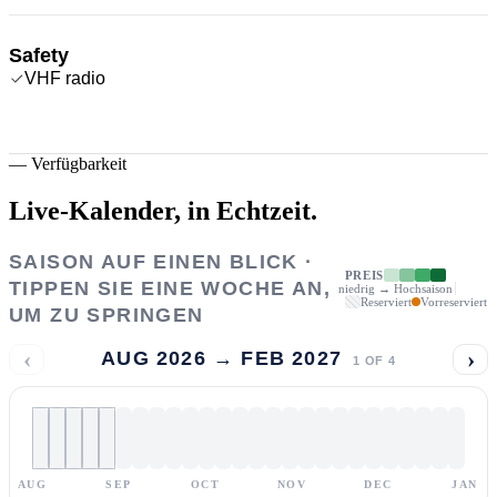
Safety
VHF radio
—
Verfügbarkeit
Live-Kalender,
in Echtzeit.
SAISON AUF EINEN BLICK ·
PREIS
TIPPEN SIE EINE WOCHE AN,
niedrig → Hochsaison
Reserviert
Vorreserviert
UM ZU SPRINGEN
‹
›
AUG 2026 → FEB 2027
1
OF
4
AUG
SEP
OCT
NOV
DEC
JAN