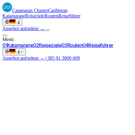
Catamaran
Charter
Caribbean
Katamarane
Reiseziele
Routen
Reiseführer
·
€
Angebot anfordern →
Menü
0
1
Katamarane
0
2
Reiseziele
0
3
Routen
0
4
Reiseführer
·
€
Angebot anfordern →
+385 91 3000 009