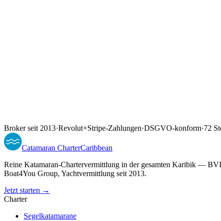
Broker seit 2013
·
Revolut
+
Stripe-Zahlungen
·
DSGVO-konform
·
72 St
Catamaran
Charter
Caribbean
Reine Katamaran-Chartervermittlung in der gesamten Karibik — BVI (
Boat4You Group, Yachtvermittlung seit 2013.
Jetzt starten →
Charter
Segelkatamarane