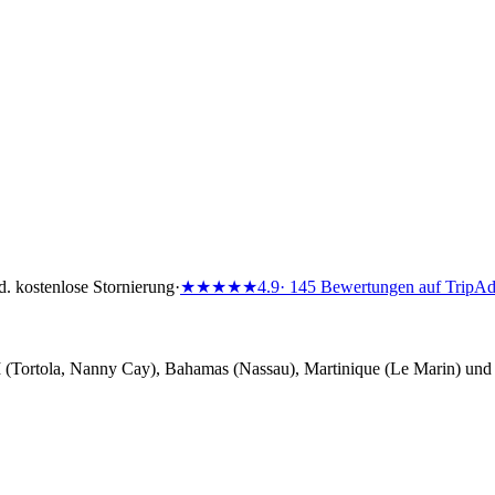
d. kostenlose Stornierung
·
★★★★★
4.9
· 145 Bewertungen auf TripAd
Tortola, Nanny Cay), Bahamas (Nassau), Martinique (Le Marin) und Gr