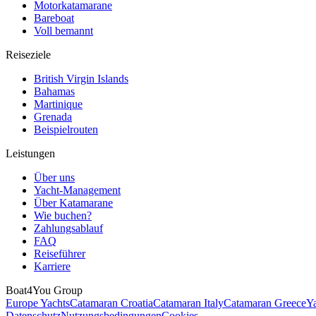
Motorkatamarane
Bareboat
Voll bemannt
Reiseziele
British Virgin Islands
Bahamas
Martinique
Grenada
Beispielrouten
Leistungen
Über uns
Yacht-Management
Über Katamarane
Wie buchen?
Zahlungsablauf
FAQ
Reiseführer
Karriere
Boat4You Group
Europe Yachts
Catamaran Croatia
Catamaran Italy
Catamaran Greece
Ya
Datenschutz
Nutzungsbedingungen
Cookies