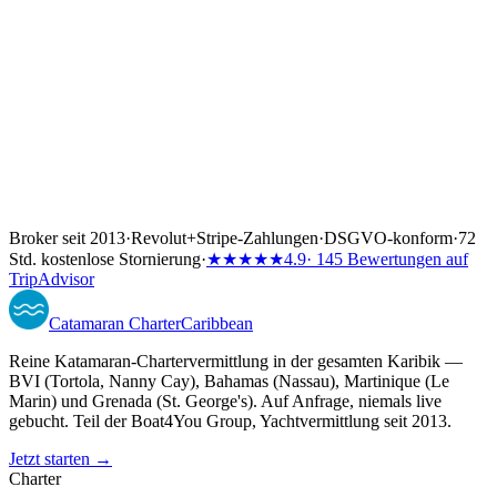
Broker seit 2013
·
Revolut
+
Stripe-Zahlungen
·
DSGVO-konform
·
72
Std. kostenlose Stornierung
·
★★★★★
4.9
· 145 Bewertungen auf
TripAdvisor
Catamaran
Charter
Caribbean
Reine Katamaran-Chartervermittlung in der gesamten Karibik —
BVI (Tortola, Nanny Cay), Bahamas (Nassau), Martinique (Le
Marin) und Grenada (St. George's). Auf Anfrage, niemals live
gebucht. Teil der Boat4You Group, Yachtvermittlung seit 2013.
Jetzt starten →
Charter