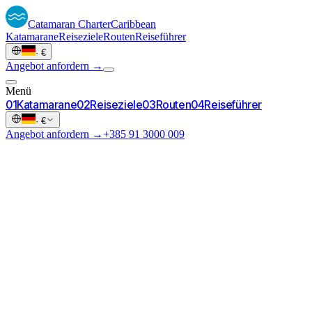
Catamaran
Charter
Caribbean
Katamarane
Reiseziele
Routen
Reiseführer
·
€
Angebot anfordern →
Menü
0
1
Katamarane
0
2
Reiseziele
0
3
Routen
0
4
Reiseführer
·
€
Angebot anfordern →
+385 91 3000 009