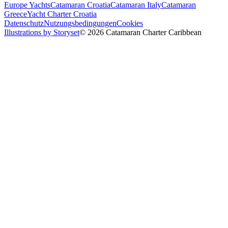
Europe Yachts
Catamaran Croatia
Catamaran Italy
Catamaran
Greece
Yacht Charter Croatia
Datenschutz
Nutzungsbedingungen
Cookies
Illustrations by Storyset
© 2026 Catamaran Charter Caribbean