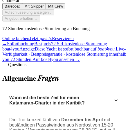
Charterart
*
Bareboat
Mit Skipper
Mit Crew
Aufschlüsselung anzeigen
⌄
Angebot erhalten →
72 Stunden kostenlose Stornierung ab Buchung
Online buchen
Jetzt
gleich.
Reservieren
→
Sofortbuchung
Bestpreis
72 Std. kostenlose Stornierung
boat4you
Anzeige
Diese Yacht ist sofort buchbar auf
boat4you.
Live-
Verfügbarkeit · Bestpreisgarantie · kostenlose Stornierung innerhalb
von 72 Stunden.
Auf boat4you ansehen
→
— Questions
Fragen
Allgemeine
Wann ist die beste Zeit für einen
Katamaran-Charter in der Karibik?
Die Trockenzeit läuft von
Dezember bis April
mit
beständigen Passatwinden aus Nordost von 15-20