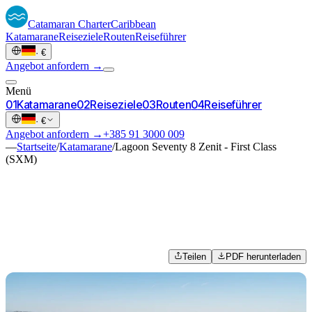
Catamaran
Charter
Caribbean
Katamarane
Reiseziele
Routen
Reiseführer
·
€
Angebot anfordern →
Menü
0
1
Katamarane
0
2
Reiseziele
0
3
Routen
0
4
Reiseführer
·
€
Angebot anfordern →
+385 91 3000 009
—
Startseite
/
Katamarane
/
Lagoon Seventy 8 Zenit - First Class
(SXM)
Teilen
PDF herunterladen