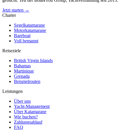
gebucht. Teil der Boat4You Group, Yachtvermittlung seit 2013.
Jetzt starten →
Charter
Segelkatamarane
Motorkatamarane
Bareboat
Voll bemannt
Reiseziele
British Virgin Islands
Bahamas
Martinique
Grenada
Beispielrouten
Leistungen
Über uns
Yacht-Management
Über Katamarane
Wie buchen?
Zahlungsablauf
FAQ