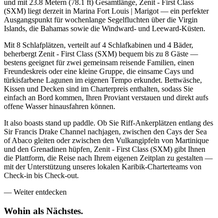
und mit 23.8 Metern (78.1 ft) Gesamtlänge, Zenit - First Class
(SXM) liegt derzeit in Marina Fort Louis | Marigot — ein perfekter
Ausgangspunkt für wochenlange Segelfluchten über die Virgin
Islands, die Bahamas sowie die Windward- und Leeward-Küsten.
Mit 8 Schlafplätzen, verteilt auf 4 Schlafkabinen und 4 Bäder,
beherbergt Zenit - First Class (SXM) bequem bis zu 8 Gäste —
bestens geeignet für zwei gemeinsam reisende Familien, einen
Freundeskreis oder eine kleine Gruppe, die einsame Cays und
türkisfarbene Lagunen im eigenen Tempo erkundet. Bettwäsche,
Kissen und Decken sind im Charterpreis enthalten, sodass Sie
einfach an Bord kommen, Ihren Proviant verstauen und direkt aufs
offene Wasser hinausfahren können.
It also boasts stand up paddle. Ob Sie Riff-Ankerplätzen entlang des
Sir Francis Drake Channel nachjagen, zwischen den Cays der Sea
of Abaco gleiten oder zwischen den Vulkangipfeln von Martinique
und den Grenadinen hüpfen, Zenit - First Class (SXM) gibt Ihnen
die Plattform, die Reise nach Ihrem eigenen Zeitplan zu gestalten —
mit der Unterstützung unseres lokalen Karibik-Charterteams von
Check-in bis Check-out.
—
Weiter entdecken
Wohin als
Nächstes.