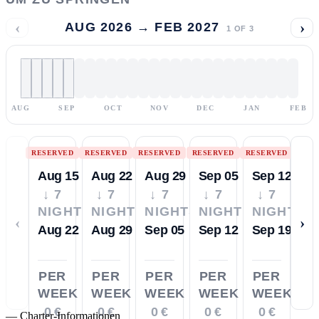
‹
›
AUG 2026 → FEB 2027
1
OF
3
AUG
SEP
OCT
NOV
DEC
JAN
FEB
RESERVED
RESERVED
RESERVED
RESERVED
RESERVED
Aug 15
Aug 22
Aug 29
Sep 05
Sep 12
↓ 7
↓ 7
↓ 7
↓ 7
↓ 7
NIGHTS
NIGHTS
NIGHTS
NIGHTS
NIGHTS
‹
›
Aug 22
Aug 29
Sep 05
Sep 12
Sep 19
PER
PER
PER
PER
PER
WEEK
WEEK
WEEK
WEEK
WEEK
0 €
0 €
0 €
0 €
0 €
—
Charter-Informationen