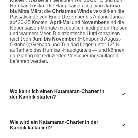
Knoten, Wassertemperaturen von 26-28 °C und null
Hurrikan-Risiko. Die Hauptsaison liegt von
Januar
bis Mitte März
; die
Christmas Winds
verstärken die
Passatwinde von Ende Dezember bis Anfang Januar
auf 20-25 Knoten.
April-Mai
und
November
sind die
Nebensaison-Monate mit deutlich niedrigeren Preisen
und warmem Meer. Die atlantische Hurrikansaison
reicht von
Juni bis November
(Höhepunkt August-
Oktober); Grenada und Trinidad liegen unter 12° N —
außerhalb des Hurrikan-Hauptgürtels — und können
ganzjährig mit reduzierten Versicherungsauflagen
befahren werden.
Wo kann ich einen Katamaran-Charter in
der Karibik starten?
Wie wird ein Katamaran-Charter in der
Karibik kalkuliert?