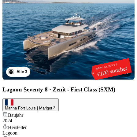
NEW CLIENTS
€100 voucher
Alle 3
1
/
3
Lagoon Seventy 8
·
Zenit - First Class (SXM)
Marina Fort Louis | Marigot
Baujahr
2024
Hersteller
Lagoon