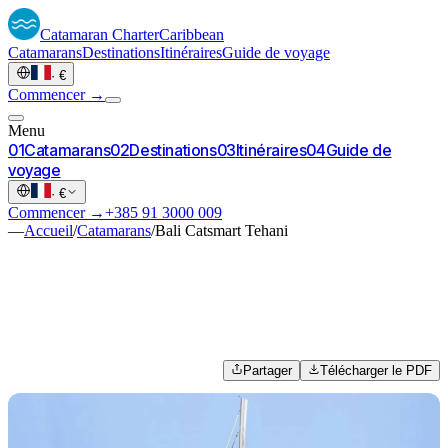
Catamaran
Charter
Caribbean
Catamarans
Destinations
Itinéraires
Guide de voyage
·
€
Commencer →
Menu
0
1
Catamarans
0
2
Destinations
0
3
Itinéraires
0
4
Guide de
voyage
·
€
Commencer →
+385 91 3000 009
—
Accueil
/
Catamarans
/
Bali Catsmart Tehani
Partager
Télécharger le PDF