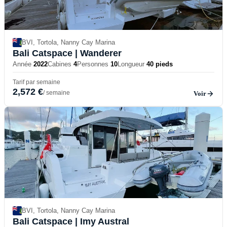
BVI, Tortola, Nanny Cay Marina
Bali Catspace
| Wanderer
Année
2022
Cabines
4
Personnes
10
Longueur
40 pieds
Tarif par semaine
2,572 €
/ semaine
Voir
BVI, Tortola, Nanny Cay Marina
Bali Catspace
| Imy Austral