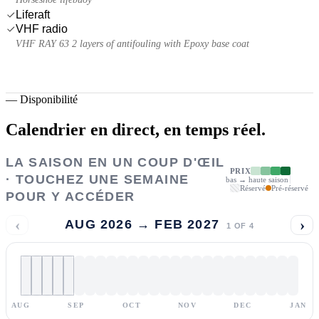
Liferaft
VHF radio
VHF RAY 63 2 layers of antifouling with Epoxy base coat
—
Disponibilité
Calendrier en direct,
en temps réel.
LA SAISON EN UN COUP D'ŒIL
PRIX
· TOUCHEZ UNE SEMAINE
bas → haute saison
Réservé
Pré-réservé
POUR Y ACCÉDER
‹
›
AUG 2026 → FEB 2027
1
OF
4
AUG
SEP
OCT
NOV
DEC
JAN