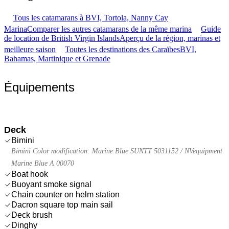
Tous les catamarans à BVI, Tortola, Nanny Cay
Marina
Comparer les autres catamarans de la même marina
Guide
de location de British Virgin Islands
Aperçu de la région, marinas et
meilleure saison
Toutes les destinations des Caraïbes
BVI,
Bahamas, Martinique et Grenade
Équipements
Deck
Bimini
Bimini Color modification: Marine Blue SUNTT 5031152 / NVequipment
Marine Blue A 00070
Boat hook
Buoyant smoke signal
Chain counter on helm station
Dacron square top main sail
Deck brush
Dinghy