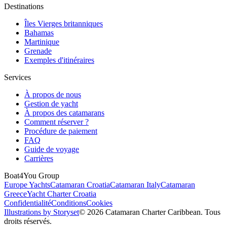
Destinations
Îles Vierges britanniques
Bahamas
Martinique
Grenade
Exemples d'itinéraires
Services
À propos de nous
Gestion de yacht
À propos des catamarans
Comment réserver ?
Procédure de paiement
FAQ
Guide de voyage
Carrières
Boat4You Group
Europe Yachts
Catamaran Croatia
Catamaran Italy
Catamaran
Greece
Yacht Charter Croatia
Confidentialité
Conditions
Cookies
Illustrations by Storyset
© 2026 Catamaran Charter Caribbean. Tous
droits réservés.