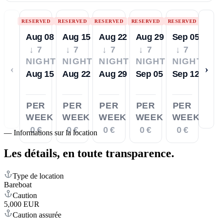
RESERVED
RESERVED
RESERVED
RESERVED
RESERVED
Aug 08
Aug 15
Aug 22
Aug 29
Sep 05
↓ 7
↓ 7
↓ 7
↓ 7
↓ 7
NIGHTS
NIGHTS
NIGHTS
NIGHTS
NIGHTS
‹
›
Aug 15
Aug 22
Aug 29
Sep 05
Sep 12
PER
PER
PER
PER
PER
WEEK
WEEK
WEEK
WEEK
WEEK
0 €
0 €
0 €
0 €
0 €
—
Informations sur la location
Les détails,
en toute transparence.
Type de location
Bareboat
Caution
5,000 EUR
Caution assurée