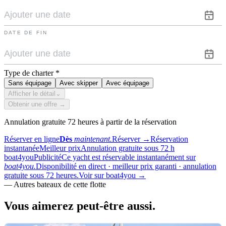
DATE DE FIN
Type de charter
*
Sans équipage
Avec skipper
Avec équipage
Afficher le détail
⌄
Obtenir une offre →
Annulation gratuite 72 heures à partir de la réservation
Réserver en ligne
Dès
maintenant.
Réserver
→
Réservation
instantanée
Meilleur prix
Annulation gratuite sous 72 h
boat4you
Publicité
Ce yacht est réservable instantanément sur
boat4you.
Disponibilité en direct · meilleur prix garanti · annulation
gratuite sous 72 heures.
Voir sur boat4you
→
—
Autres bateaux de cette flotte
Vous aimerez
peut-être aussi.