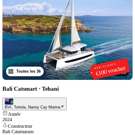
NEW CLIENTS
€100 voucher
Toutes les 36
1
/
36
Bali Catsmart
·
Tehani
BVI, Tortola, Nanny Cay Marina
Année
2024
Constructeur
Bali Catamarans