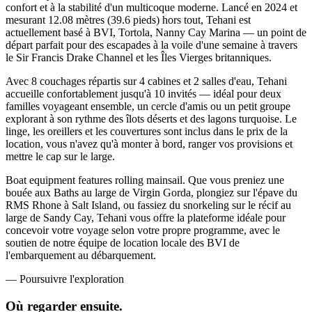
confort et à la stabilité d'un multicoque moderne. Lancé en 2024 et
mesurant 12.08 mètres (39.6 pieds) hors tout, Tehani est
actuellement basé à BVI, Tortola, Nanny Cay Marina — un point de
départ parfait pour des escapades à la voile d'une semaine à travers
le Sir Francis Drake Channel et les Îles Vierges britanniques.
Avec 8 couchages répartis sur 4 cabines et 2 salles d'eau, Tehani
accueille confortablement jusqu'à 10 invités — idéal pour deux
familles voyageant ensemble, un cercle d'amis ou un petit groupe
explorant à son rythme des îlots déserts et des lagons turquoise. Le
linge, les oreillers et les couvertures sont inclus dans le prix de la
location, vous n'avez qu'à monter à bord, ranger vos provisions et
mettre le cap sur le large.
Boat equipment features rolling mainsail. Que vous preniez une
bouée aux Baths au large de Virgin Gorda, plongiez sur l'épave du
RMS Rhone à Salt Island, ou fassiez du snorkeling sur le récif au
large de Sandy Cay, Tehani vous offre la plateforme idéale pour
concevoir votre voyage selon votre propre programme, avec le
soutien de notre équipe de location locale des BVI de
l'embarquement au débarquement.
—
Poursuivre l'exploration
Où regarder
ensuite.