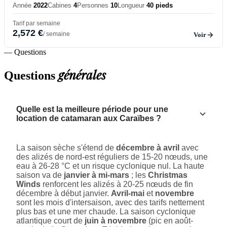
Année
2022
Cabines
4
Personnes
10
Longueur
40 pieds
Tarif par semaine
2,572 €
/ semaine
Voir
— Questions
générales
Questions
Quelle est la meilleure période pour une
location de catamaran aux Caraïbes ?
La saison sèche s'étend de
décembre à avril
avec
des alizés de nord-est réguliers de 15-20 nœuds, une
eau à 26-28 °C et un risque cyclonique nul. La haute
saison va de
janvier à mi-mars
; les
Christmas
Winds
renforcent les alizés à 20-25 nœuds de fin
décembre à début janvier.
Avril-mai
et
novembre
sont les mois d'intersaison, avec des tarifs nettement
plus bas et une mer chaude. La saison cyclonique
atlantique court de
juin à novembre
(pic en août-