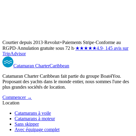
Courtier depuis 2013
·
Revolut
+
Paiements Stripe
·
Conforme au
RGPD
·
Annulation gratuite sous 72 h
·
★★★★★
4.9
· 145 avis sur
TripAdvisor
Catamaran
Charter
Caribbean
Catamaran Charter Caribbean fait partie du groupe Boat4You.
Proposant des yachts dans le monde entier, nous sommes l'une des
plus grandes sociétés de location.
Commencer →
Location
Catamarans à voile
Catamarans à moteur
Sans skipper
Avec équipage complet