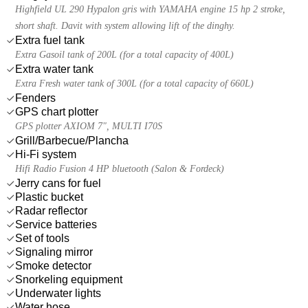
Highfield UL 290 Hypalon gris with YAMAHA engine 15 hp 2 stroke,
short shaft. Davit with system allowing lift of the dinghy.
Extra fuel tank
Extra Gasoil tank of 200L (for a total capacity of 400L)
Extra water tank
Extra Fresh water tank of 300L (for a total capacity of 660L)
Fenders
GPS chart plotter
GPS plotter AXIOM 7", MULTI I70S
Grill/Barbecue/Plancha
Hi-Fi system
Hifi Radio Fusion 4 HP bluetooth (Salon & Fordeck)
Jerry cans for fuel
Plastic bucket
Radar reflector
Service batteries
Set of tools
Signaling mirror
Smoke detector
Snorkeling equipment
Underwater lights
Water hose