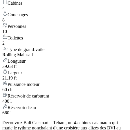
Cabines
4
Couchages
8
Personnes
10
Toilettes
2
Type de grand-voile
Rolling Mainsail
Longueur
39.63 ft
Largeur
21.19 ft
Puissance moteur
60 ch
Réservoir de carburant
400 l
Réservoir d'eau
660 l
Découvrez Bali Catsmart – Tehani, un 4-cabines catamaran qui
marie le rythme nonchalant d'une croisière aux alizés des BVI au