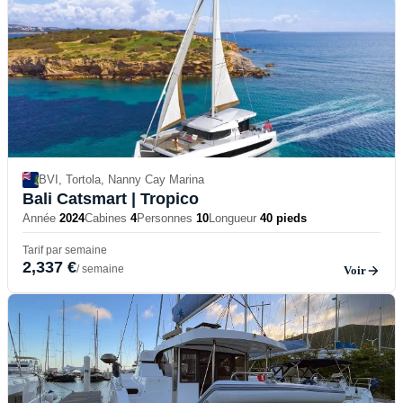
BVI, Tortola, Nanny Cay Marina
Bali Catsmart
| Tropico
Année
2024
Cabines
4
Personnes
10
Longueur
40 pieds
Tarif par semaine
2,337 €
/ semaine
Voir