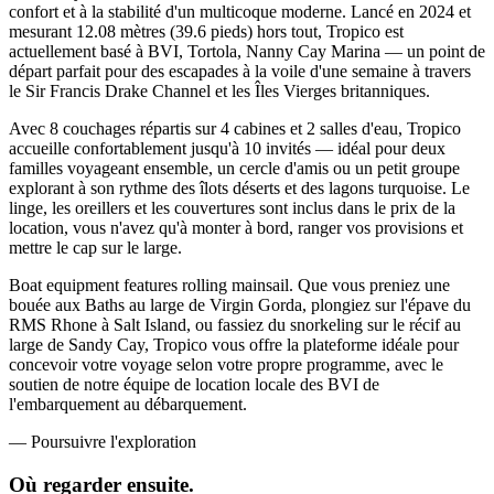
confort et à la stabilité d'un multicoque moderne. Lancé en 2024 et
mesurant 12.08 mètres (39.6 pieds) hors tout, Tropico est
actuellement basé à BVI, Tortola, Nanny Cay Marina — un point de
départ parfait pour des escapades à la voile d'une semaine à travers
le Sir Francis Drake Channel et les Îles Vierges britanniques.
Avec 8 couchages répartis sur 4 cabines et 2 salles d'eau, Tropico
accueille confortablement jusqu'à 10 invités — idéal pour deux
familles voyageant ensemble, un cercle d'amis ou un petit groupe
explorant à son rythme des îlots déserts et des lagons turquoise. Le
linge, les oreillers et les couvertures sont inclus dans le prix de la
location, vous n'avez qu'à monter à bord, ranger vos provisions et
mettre le cap sur le large.
Boat equipment features rolling mainsail. Que vous preniez une
bouée aux Baths au large de Virgin Gorda, plongiez sur l'épave du
RMS Rhone à Salt Island, ou fassiez du snorkeling sur le récif au
large de Sandy Cay, Tropico vous offre la plateforme idéale pour
concevoir votre voyage selon votre propre programme, avec le
soutien de notre équipe de location locale des BVI de
l'embarquement au débarquement.
—
Poursuivre l'exploration
Où regarder
ensuite.