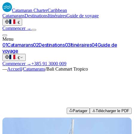
Catamaran
Charter
Caribbean
Catamarans
Destinations
Itinéraires
Guide de voyage
·
€
Commencer →
Menu
0
1
Catamarans
0
2
Destinations
0
3
Itinéraires
0
4
Guide de
voyage
·
€
Commencer →
+385 91 3000 009
—
Accueil
/
Catamarans
/
Bali Catsmart Tropico
Partager
Télécharger le PDF