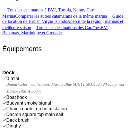
Tous les catamarans à BVI, Tortola, Nanny Cay
Marina
Comparer les autres catamarans de la même marina
Guide
de location de British Virgin Islands
Aperçu de la région, marinas et
meilleure saison
Toutes les destinations des Caraïbes
BVI,
Bahamas, Martinique et Grenade
Équipements
Deck
Bimini
Bimini Color modification: Marine Blue SUNTT 5031152 / NVequipment
Marine Blue A 00070
Boat hook
Buoyant smoke signal
Chain counter on helm station
Dacron square top main sail
Deck brush
Dinghy