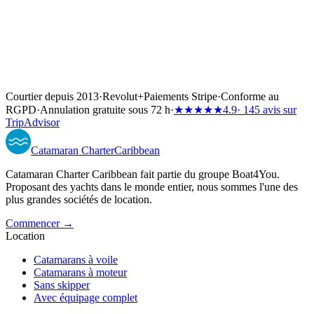
Courtier depuis 2013
·
Revolut
+
Paiements Stripe
·
Conforme au
RGPD
·
Annulation gratuite sous 72 h
·
★★★★★
4.9
· 145 avis sur
TripAdvisor
Catamaran
Charter
Caribbean
Catamaran Charter Caribbean fait partie du groupe Boat4You.
Proposant des yachts dans le monde entier, nous sommes l'une des
plus grandes sociétés de location.
Commencer →
Location
Catamarans à voile
Catamarans à moteur
Sans skipper
Avec équipage complet