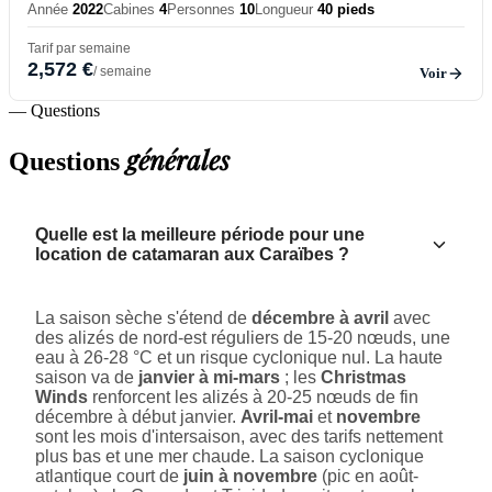
Année
2022
Cabines
4
Personnes
10
Longueur
40 pieds
Tarif par semaine
2,572 €
/ semaine
Voir
— Questions
générales
Questions
Quelle est la meilleure période pour une
location de catamaran aux Caraïbes ?
La saison sèche s'étend de
décembre à avril
avec
des alizés de nord-est réguliers de 15-20 nœuds, une
eau à 26-28 °C et un risque cyclonique nul. La haute
saison va de
janvier à mi-mars
; les
Christmas
Winds
renforcent les alizés à 20-25 nœuds de fin
décembre à début janvier.
Avril-mai
et
novembre
sont les mois d'intersaison, avec des tarifs nettement
plus bas et une mer chaude. La saison cyclonique
atlantique court de
juin à novembre
(pic en août-