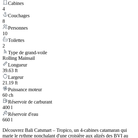
Cabines
4
Couchages
8
Personnes
10
Toilettes
2
Type de grand-voile
Rolling Mainsail
Longueur
39.63 ft
Largeur
21.19 ft
Puissance moteur
60 ch
Réservoir de carburant
400 l
Réservoir d'eau
660 l
Découvrez Bali Catsmart – Tropico, un 4-cabines catamaran qui
marie le rythme nonchalant d'une croisière aux alizés des BVI au