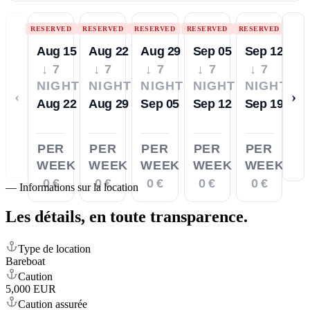
RESERVED
RESERVED
RESERVED
RESERVED
RESERVED
Aug 15
Aug 22
Aug 29
Sep 05
Sep 12
↓ 7
↓ 7
↓ 7
↓ 7
↓ 7
NIGHTS
NIGHTS
NIGHTS
NIGHTS
NIGHTS
‹
›
Aug 22
Aug 29
Sep 05
Sep 12
Sep 19
PER
PER
PER
PER
PER
WEEK
WEEK
WEEK
WEEK
WEEK
0 €
0 €
0 €
0 €
0 €
—
Informations sur la location
Les détails,
en toute transparence.
Type de location
Bareboat
Caution
5,000 EUR
Caution assurée