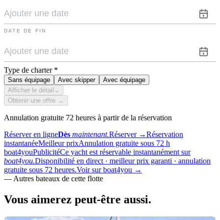
DATE DE FIN
Type de charter
*
Sans équipage
Avec skipper
Avec équipage
Afficher le détail
⌄
Obtenir une offre →
Annulation gratuite 72 heures à partir de la réservation
Réserver en ligne
Dès
maintenant.
Réserver
→
Réservation
instantanée
Meilleur prix
Annulation gratuite sous 72 h
boat4you
Publicité
Ce yacht est réservable instantanément sur
boat4you.
Disponibilité en direct · meilleur prix garanti · annulation
gratuite sous 72 heures.
Voir sur boat4you
→
—
Autres bateaux de cette flotte
Vous aimerez
peut-être aussi.