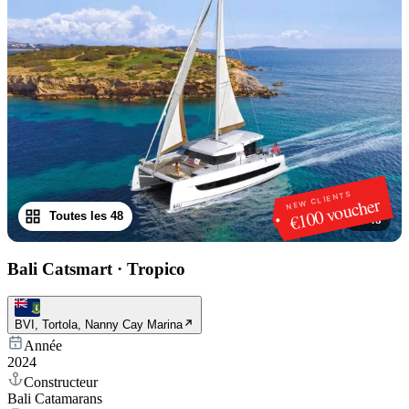
NEW CLIENTS
€100 voucher
Toutes les 48
1
/
48
Bali Catsmart
·
Tropico
BVI, Tortola, Nanny Cay Marina
Année
2024
Constructeur
Bali Catamarans