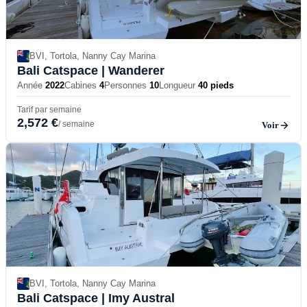
BVI, Tortola, Nanny Cay Marina
Bali Catspace
| Wanderer
Année
2022
Cabines
4
Personnes
10
Longueur
40 pieds
Tarif par semaine
2,572 €
/ semaine
Voir
BVI, Tortola, Nanny Cay Marina
Bali Catspace
| Imy Austral