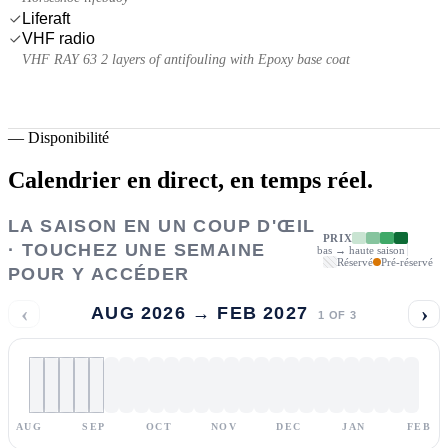
Liferaft
VHF radio
VHF RAY 63 2 layers of antifouling with Epoxy base coat
—
Disponibilité
Calendrier en direct,
en temps réel.
LA SAISON EN UN COUP D'ŒIL
PRIX
· TOUCHEZ UNE SEMAINE
bas → haute saison
Réservé
Pré-réservé
POUR Y ACCÉDER
‹
›
AUG 2026 → FEB 2027
1
OF
3
AUG
SEP
OCT
NOV
DEC
JAN
FEB