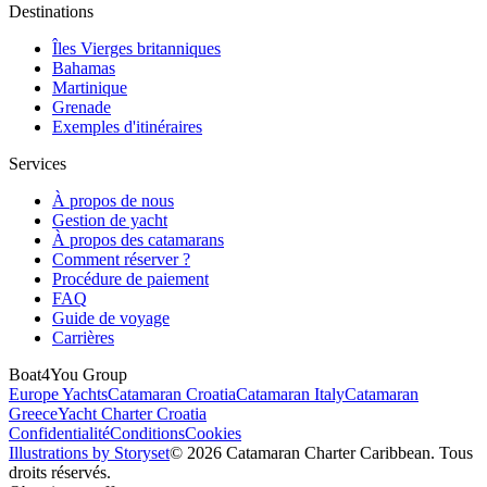
Destinations
Îles Vierges britanniques
Bahamas
Martinique
Grenade
Exemples d'itinéraires
Services
À propos de nous
Gestion de yacht
À propos des catamarans
Comment réserver ?
Procédure de paiement
FAQ
Guide de voyage
Carrières
Boat4You Group
Europe Yachts
Catamaran Croatia
Catamaran Italy
Catamaran
Greece
Yacht Charter Croatia
Confidentialité
Conditions
Cookies
Illustrations by Storyset
© 2026 Catamaran Charter Caribbean. Tous
droits réservés.