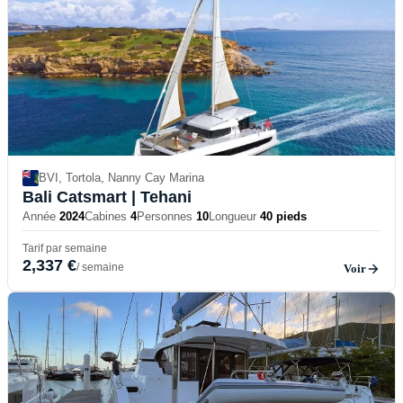
BVI, Tortola, Nanny Cay Marina
Bali Catsmart
| Tehani
Année
2024
Cabines
4
Personnes
10
Longueur
40 pieds
Tarif par semaine
2,337 €
/ semaine
Voir