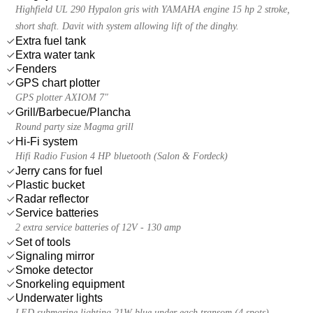
Highfield UL 290 Hypalon gris with YAMAHA engine 15 hp 2 stroke,
short shaft. Davit with system allowing lift of the dinghy.
Extra fuel tank
Extra water tank
Fenders
GPS chart plotter
GPS plotter AXIOM 7"
Grill/Barbecue/Plancha
Round party size Magma grill
Hi-Fi system
Hifi Radio Fusion 4 HP bluetooth (Salon & Fordeck)
Jerry cans for fuel
Plastic bucket
Radar reflector
Service batteries
2 extra service batteries of 12V - 130 amp
Set of tools
Signaling mirror
Smoke detector
Snorkeling equipment
Underwater lights
LED submarine lighting 21W blue under each transom (4 spots)