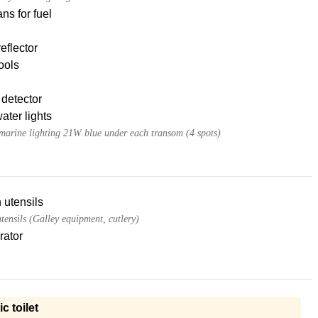
ans for fuel
eflector
tools
detector
ter lights
arine lighting 21W blue under each transom (4 spots)
 utensils
tensils (Galley equipment, cutlery)
rator
ic toilet