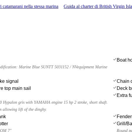
i catamarani nella stessa marina
Guida al charter di British Virgin Isl
Boat h
odification: Marine Blue SUNTT 5031152 / NVequipment Marine
ke signal
Chain c
e top main sail
Deck b
Extra f
0 Hypalon gris with YAMAHA engine 15 hp 2 stroke, short shaft.
 allowing lift of the dinghy.
ank
Fender
tter
Grill/
IOM 7"
Round pa