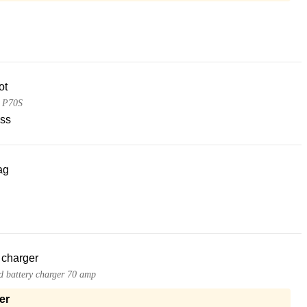
ot
t P70S
ss
ag
 charger
 battery charger 70 amp
er