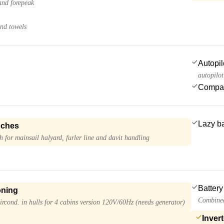
and forepeak
and towels
Autopil
autopilo
Compa
Lazy b
nches
h for mainsail halyard, furler line and davit handling
Battery
oning
Combined
ircond. in hulls for 4 cabins version 120V/60Hz (needs generator)
Invert