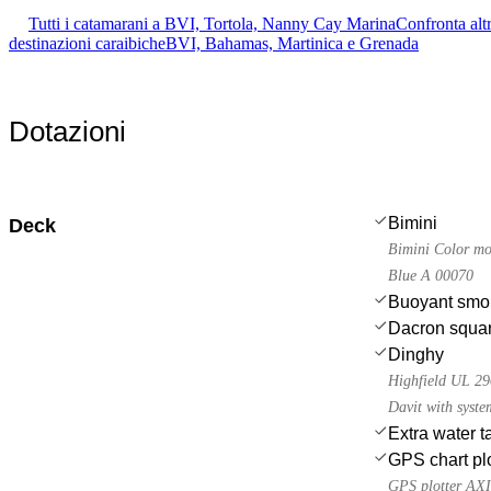
Tutti i catamarani a BVI, Tortola, Nanny Cay Marina
Confronta altr
destinazioni caraibiche
BVI, Bahamas, Martinica e Grenada
Dotazioni
Bimini
Deck
Bimini Color m
Blue A 00070
Buoyant smo
Dacron squar
Dinghy
Highfield UL 29
Davit with system
Extra water t
GPS chart plo
GPS plotter AX