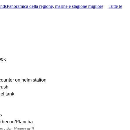
ands
Panoramica della regione, marine e stagione migliore
Tutte le
ook
ounter on helm station
rush
uel tank
s
Barbecue/Plancha
rty size Magma grill