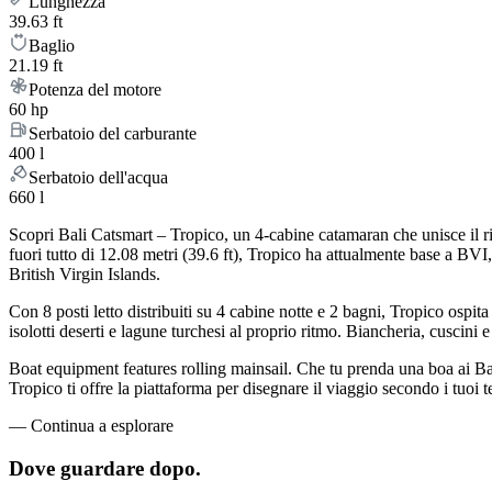
Lunghezza
39.63 ft
Baglio
21.19 ft
Potenza del motore
60 hp
Serbatoio del carburante
400 l
Serbatoio dell'acqua
660 l
Scopri Bali Catsmart – Tropico, un 4-cabine catamaran che unisce il rit
fuori tutto di 12.08 metri (39.6 ft), Tropico ha attualmente base a BV
British Virgin Islands.
Con 8 posti letto distribuiti su 4 cabine notte e 2 bagni, Tropico osp
isolotti deserti e lagune turchesi al proprio ritmo. Biancheria, cuscini e
Boat equipment features rolling mainsail. Che tu prenda una boa ai Bat
Tropico ti offre la piattaforma per disegnare il viaggio secondo i tuoi 
—
Continua a esplorare
Dove guardare
dopo.