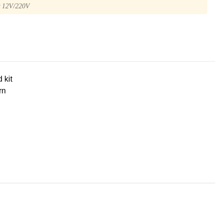
r 12V/220V
d kit
rn