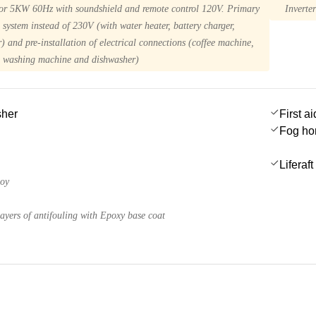
or 5KW 60Hz with soundshield and remote control 120V. Primary
Inverte
 system instead of 230V (with water heater, battery charger,
er) and pre-installation of electrical connections (coffee machine,
, washing machine and dishwasher)
sher
First ai
Fog ho
Liferaft
uoy
yers of antifouling with Epoxy base coat