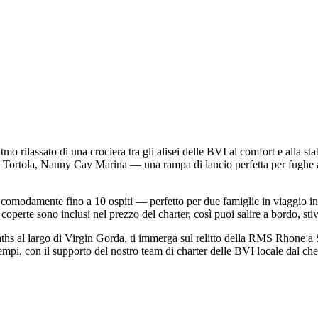
mo rilassato di una crociera tra gli alisei delle BVI al comfort e alla 
I, Tortola, Nanny Cay Marina — una rampa di lancio perfetta per fughe a
ita comodamente fino a 10 ospiti — perfetto per due famiglie in viaggio
 coperte sono inclusi nel prezzo del charter, così puoi salire a bordo, stiv
hs al largo di Virgin Gorda, ti immerga sul relitto della RMS Rhone a Sa
tempi, con il supporto del nostro team di charter delle BVI locale dal ch