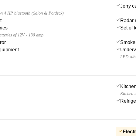
Jerry c
on 4 HP bluetooth (Salon & Fordeck)
t
Radar r
ries
Set of 
batteries of 12V - 130 amp
ror
Smoke 
quipment
Underwa
LED subm
Kitchen
Kitchen u
Refrige
Electr