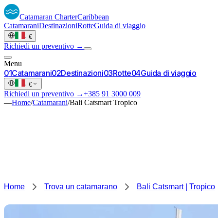
Catamaran
Charter
Caribbean
Catamarani
Destinazioni
Rotte
Guida di viaggio
·
€
Richiedi un preventivo →
Menu
0
1
Catamarani
0
2
Destinazioni
0
3
Rotte
0
4
Guida di viaggio
·
€
Richiedi un preventivo →
+385 91 3000 009
—
Home
/
Catamarani
/
Bali Catsmart Tropico
Home
Trova un catamarano
Bali Catsmart | Tropico