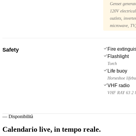
Genset generat
120V electrical
outlets, invert
microwave, TV
Fire extingui
Safety
Flashlight
Torch
Life buoy
Horseshoe lifeb
VHF radio
VHF RAY 63 2 la
—
Disponibilità
Calendario live,
in tempo reale.