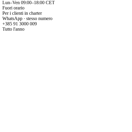
Lun–Ven 09:00–18:00 CET
Fuori orario
Per i clienti in charter
WhatsApp · stesso numero
+385 91 3000 009
Tutto l'anno
Oppure scrivi direttamente un'e-mail
info@catamaran-charter-caribbean.com