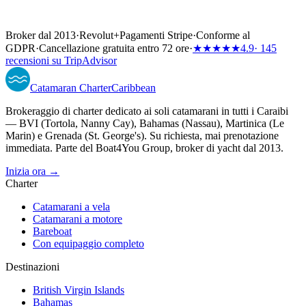
Broker dal 2013
·
Revolut
+
Pagamenti Stripe
·
Conforme al
GDPR
·
Cancellazione gratuita entro 72 ore
·
★★★★★
4.9
· 145
recensioni su TripAdvisor
Catamaran
Charter
Caribbean
Brokeraggio di charter dedicato ai soli catamarani in tutti i Caraibi
— BVI (Tortola, Nanny Cay), Bahamas (Nassau), Martinica (Le
Marin) e Grenada (St. George's). Su richiesta, mai prenotazione
immediata. Parte del Boat4You Group, broker di yacht dal 2013.
Inizia ora →
Charter
Catamarani a vela
Catamarani a motore
Bareboat
Con equipaggio completo
Destinazioni
British Virgin Islands
Bahamas