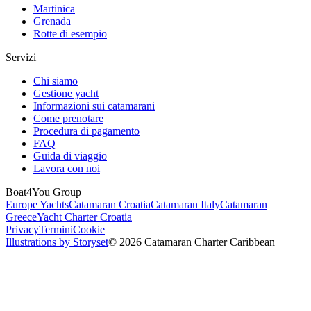
Martinica
Grenada
Rotte di esempio
Servizi
Chi siamo
Gestione yacht
Informazioni sui catamarani
Come prenotare
Procedura di pagamento
FAQ
Guida di viaggio
Lavora con noi
Boat4You Group
Europe Yachts
Catamaran Croatia
Catamaran Italy
Catamaran
Greece
Yacht Charter Croatia
Privacy
Termini
Cookie
Illustrations by Storyset
© 2026 Catamaran Charter Caribbean