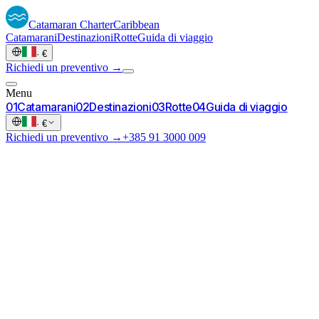
Catamaran
Charter
Caribbean
Catamarani
Destinazioni
Rotte
Guida di viaggio
·
€
Richiedi un preventivo →
Menu
0
1
Catamarani
0
2
Destinazioni
0
3
Rotte
0
4
Guida di viaggio
·
€
Richiedi un preventivo →
+385 91 3000 009