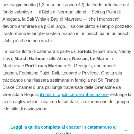
pescaggio ridotto (1,2 m su un Lagoon 42) dà fondo nelle baie dal
fondo sabbioso — il Bight di Norman Island, il Setting Point di
Anegada, la Salt Whistle Bay di Mayreau — che i monoscafi
devono ammirare da più al largo. Il salone piatto e l'ampio pozzetto
trasformano le lunghe soste a pranzo in un beach bar in un beach
club, più che in uno yacht.
La nostra flotta di catamarani parte da
Tortola
(Road Town, Nanny
Cay),
Marsh Harbour
nelle Abaco,
Nassau
,
Le Marin
in
Martinica e
Port Louis Marina
a St. George's, con modelli
Lagoon, Fountaine Pajot, Bali, Leopard e Privilege. Che tu stia
tracciando una rilassata settimana in famiglia nel Sir Francis
Drake Channel o una più lunga traversata delle Grenadine da
Grenada a Bequia,
il nostro rapido cerca-imbarcazione
restringe la
scelta agli yacht in linea con le tue date, la dimensione del gruppo
e lo stile di navigazione.
Leggi la guida completa al charter in catamarano ai