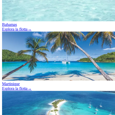
Bahamas
Esplora la flotta
→
Martinique
Esplora la flotta
→