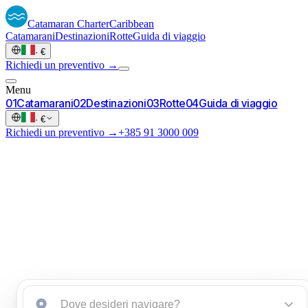
Catamaran
Charter
Caribbean
Catamarani
Destinazioni
Rotte
Guida di viaggio
·
€
Richiedi un preventivo →
Menu
0
1
Catamarani
0
2
Destinazioni
0
3
Rotte
0
4
Guida di viaggio
·
€
Richiedi un preventivo →
+385 91 3000 009
Caraibi.
Avvia un briefing
→