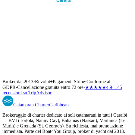
Caraibi
Broker dal 2013
·
Revolut
+
Pagamenti Stripe
·
Conforme al
GDPR
·
Cancellazione gratuita entro 72 ore
·
★★★★★
4.9
· 145
recensioni su TripAdvisor
Catamaran
Charter
Caribbean
Brokeraggio di charter dedicato ai soli catamarani in tutti i Caraibi
— BVI (Tortola, Nanny Cay), Bahamas (Nassau), Martinica (Le
Marin) e Grenada (St. George's). Su richiesta, mai prenotazione
immediata. Parte del Boat4You Group, broker di yacht dal 2013.