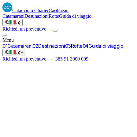
Catamaran
Charter
Caribbean
Catamarani
Destinazioni
Rotte
Guida di viaggio
·
€
Richiedi un preventivo →
Menu
0
1
Catamarani
0
2
Destinazioni
0
3
Rotte
0
4
Guida di viaggio
·
€
Richiedi un preventivo →
+385 91 3000 009