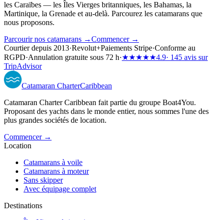
les Caraïbes — les Îles Vierges britanniques, les Bahamas, la
Martinique, la Grenade et au-delà. Parcourez les catamarans que
nous proposons.
Parcourir nos catamarans →
Commencer →
Courtier depuis 2013
·
Revolut
+
Paiements Stripe
·
Conforme au
RGPD
·
Annulation gratuite sous 72 h
·
★★★★★
4.9
· 145 avis sur
TripAdvisor
Catamaran
Charter
Caribbean
Catamaran Charter Caribbean fait partie du groupe Boat4You.
Proposant des yachts dans le monde entier, nous sommes l'une des
plus grandes sociétés de location.
Commencer →
Location
Catamarans à voile
Catamarans à moteur
Sans skipper
Avec équipage complet
Destinations