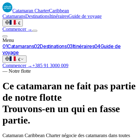
Catamaran
Charter
Caribbean
Catamarans
Destinations
Itinéraires
Guide de voyage
·
€
Commencer →
Menu
0
1
Catamarans
0
2
Destinations
0
3
Itinéraires
0
4
Guide de
voyage
·
€
Commencer →
+385 91 3000 009
—
Notre flotte
Ce catamaran ne fait pas partie
de notre flotte
Trouvons-en un qui en fasse
partie.
Catamaran Caribbean Charter négocie des catamarans dans toutes