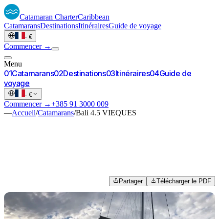
Catamaran
Charter
Caribbean
Catamarans
Destinations
Itinéraires
Guide de voyage
·
€
Commencer →
Menu
0
1
Catamarans
0
2
Destinations
0
3
Itinéraires
0
4
Guide de
voyage
·
€
Commencer →
+385 91 3000 009
—
Accueil
/
Catamarans
/
Bali 4.5 VIEQUES
Partager
Télécharger le PDF