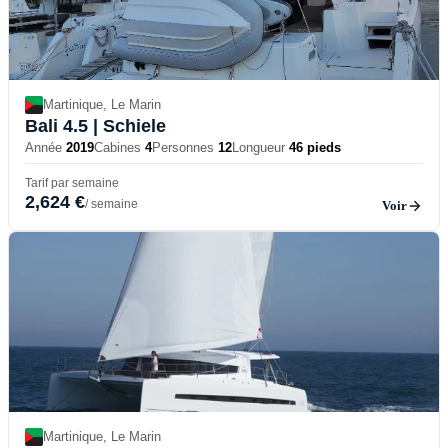
Martinique, Le Marin
Bali 4.5
| Schiele
Année
2019
Cabines
4
Personnes
12
Longueur
46 pieds
Tarif par semaine
2,624 €
/ semaine
Voir
Martinique, Le Marin