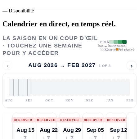
—
Disponibilité
Calendrier en direct,
en temps réel.
LA SAISON EN UN COUP D'ŒIL
PRIX
· TOUCHEZ UNE SEMAINE
bas → haute saison
Réservé
Pré-réservé
POUR Y ACCÉDER
‹
›
AUG 2026 → FEB 2027
1
OF
3
AUG
SEP
OCT
NOV
DEC
JAN
FEB
RESERVED
RESERVED
RESERVED
RESERVED
RESERVED
Aug 15
Aug 22
Aug 29
Sep 05
Sep 12
↓ 7
↓ 7
↓ 7
↓ 7
↓ 7