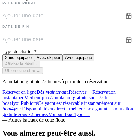
DATE DE DÉBUT
DATE DE FIN
Type de charter
*
Sans équipage
Avec skipper
Avec équipage
Afficher le détail
⌄
Obtenir une offre →
Annulation gratuite 72 heures à partir de la réservation
Réserver en ligne
Dès
maintenant.
Réserver
→
Réservation
instantanée
Meilleur prix
Annulation gratuite sous 72 h
boat4you
Publicité
Ce yacht est réservable instantanément sur
boat4you.
Disponibilité en direct · meilleur prix garanti · annulation
gratuite sous 72 heures.
Voir sur boat4you
→
—
Autres bateaux de cette flotte
Vous aimerez
peut-être aussi.