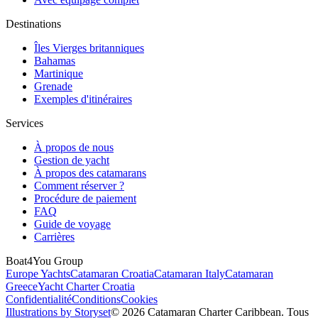
Destinations
Îles Vierges britanniques
Bahamas
Martinique
Grenade
Exemples d'itinéraires
Services
À propos de nous
Gestion de yacht
À propos des catamarans
Comment réserver ?
Procédure de paiement
FAQ
Guide de voyage
Carrières
Boat4You Group
Europe Yachts
Catamaran Croatia
Catamaran Italy
Catamaran
Greece
Yacht Charter Croatia
Confidentialité
Conditions
Cookies
Illustrations by Storyset
© 2026 Catamaran Charter Caribbean. Tous