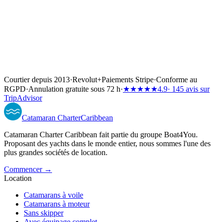
Courtier depuis 2013
·
Revolut
+
Paiements Stripe
·
Conforme au
RGPD
·
Annulation gratuite sous 72 h
·
★★★★★
4.9
· 145 avis sur
TripAdvisor
Catamaran
Charter
Caribbean
Catamaran Charter Caribbean fait partie du groupe Boat4You.
Proposant des yachts dans le monde entier, nous sommes l'une des
plus grandes sociétés de location.
Commencer →
Location
Catamarans à voile
Catamarans à moteur
Sans skipper
Avec équipage complet