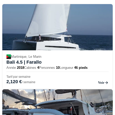
Martinique, Le Marin
Bali 4.5
| Farallo
Année
2018
Cabines
4
Personnes
10
Longueur
46 pieds
Tarif par semaine
2,120 €
/ semaine
Voir