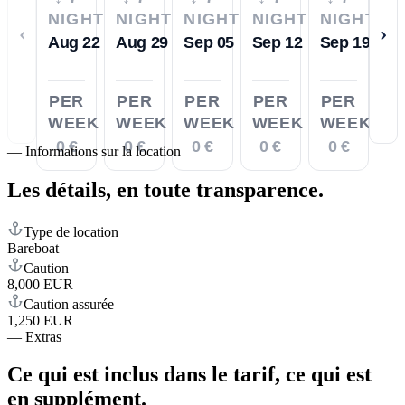
NIGHTS
NIGHTS
NIGHTS
NIGHTS
NIGHTS
‹
›
Aug 22
Aug 29
Sep 05
Sep 12
Sep 19
PER
PER
PER
PER
PER
WEEK
WEEK
WEEK
WEEK
WEEK
0 €
0 €
0 €
0 €
0 €
—
Informations sur la location
Les détails,
en toute transparence.
Type de location
Bareboat
Caution
8,000 EUR
Caution assurée
1,250 EUR
—
Extras
Ce qui est inclus dans le tarif,
ce qui est
en supplément.