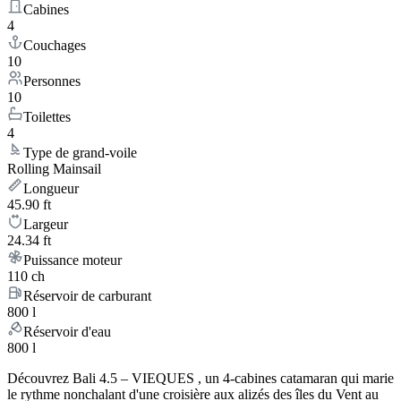
Cabines
4
Couchages
10
Personnes
10
Toilettes
4
Type de grand-voile
Rolling Mainsail
Longueur
45.90 ft
Largeur
24.34 ft
Puissance moteur
110 ch
Réservoir de carburant
800 l
Réservoir d'eau
800 l
Découvrez Bali 4.5 – VIEQUES , un 4-cabines catamaran qui marie
le rythme nonchalant d'une croisière aux alizés des îles du Vent au