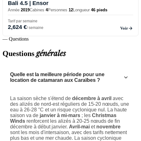
Bali 4.5
| Ensor
Année
2019
Cabines
4
Personnes
12
Longueur
46 pieds
Tarif par semaine
2,624 €
/ semaine
Voir
— Questions
générales
Questions
Quelle est la meilleure période pour une
location de catamaran aux Caraïbes ?
La saison sèche s'étend de
décembre à avril
avec
des alizés de nord-est réguliers de 15-20 nœuds, une
eau à 26-28 °C et un risque cyclonique nul. La haute
saison va de
janvier à mi-mars
; les
Christmas
Winds
renforcent les alizés à 20-25 nœuds de fin
décembre à début janvier.
Avril-mai
et
novembre
sont les mois d'intersaison, avec des tarifs nettement
plus bas et une mer chaude. La saison cyclonique