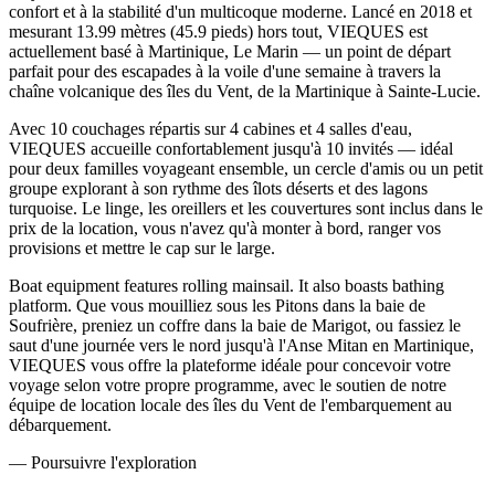
confort et à la stabilité d'un multicoque moderne. Lancé en 2018 et
mesurant 13.99 mètres (45.9 pieds) hors tout, VIEQUES est
actuellement basé à Martinique, Le Marin — un point de départ
parfait pour des escapades à la voile d'une semaine à travers la
chaîne volcanique des îles du Vent, de la Martinique à Sainte-Lucie.
Avec 10 couchages répartis sur 4 cabines et 4 salles d'eau,
VIEQUES accueille confortablement jusqu'à 10 invités — idéal
pour deux familles voyageant ensemble, un cercle d'amis ou un petit
groupe explorant à son rythme des îlots déserts et des lagons
turquoise. Le linge, les oreillers et les couvertures sont inclus dans le
prix de la location, vous n'avez qu'à monter à bord, ranger vos
provisions et mettre le cap sur le large.
Boat equipment features rolling mainsail. It also boasts bathing
platform. Que vous mouilliez sous les Pitons dans la baie de
Soufrière, preniez un coffre dans la baie de Marigot, ou fassiez le
saut d'une journée vers le nord jusqu'à l'Anse Mitan en Martinique,
VIEQUES vous offre la plateforme idéale pour concevoir votre
voyage selon votre propre programme, avec le soutien de notre
équipe de location locale des îles du Vent de l'embarquement au
débarquement.
—
Poursuivre l'exploration