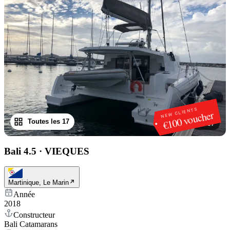
NEW CLIENTS
€100 voucher
Toutes les 17
1
/
17
Bali 4.5
·
VIEQUES
Martinique, Le Marin
Année
2018
Constructeur
Bali Catamarans