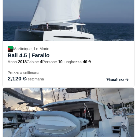
Martinique, Le Marin
Bali 4.5
| Farallo
Anno
2018
Cabine
4
Persone
10
Lunghezza
46 ft
Prezzo a settimana
2,120 €
/ settimana
Visualizza