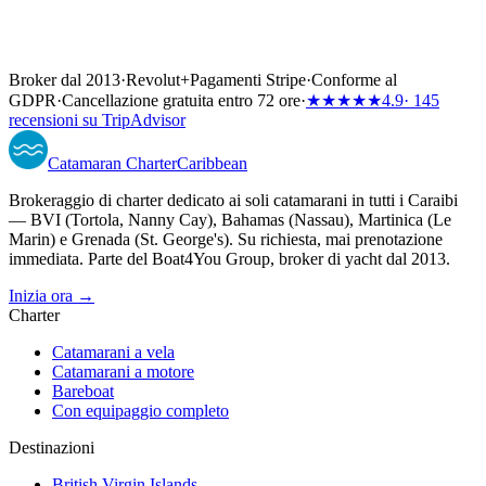
Broker dal 2013
·
Revolut
+
Pagamenti Stripe
·
Conforme al
GDPR
·
Cancellazione gratuita entro 72 ore
·
★★★★★
4.9
· 145
recensioni su TripAdvisor
Catamaran
Charter
Caribbean
Brokeraggio di charter dedicato ai soli catamarani in tutti i Caraibi
— BVI (Tortola, Nanny Cay), Bahamas (Nassau), Martinica (Le
Marin) e Grenada (St. George's). Su richiesta, mai prenotazione
immediata. Parte del Boat4You Group, broker di yacht dal 2013.
Inizia ora →
Charter
Catamarani a vela
Catamarani a motore
Bareboat
Con equipaggio completo
Destinazioni
British Virgin Islands