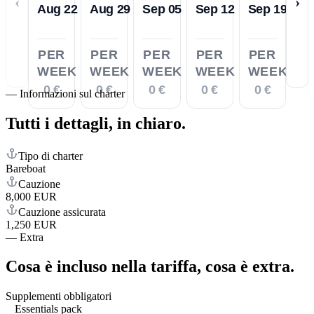
‹
›
Aug 22
Aug 29
Sep 05
Sep 12
Sep 19
PER
PER
PER
PER
PER
WEEK
WEEK
WEEK
WEEK
WEEK
0 €
0 €
0 €
0 €
0 €
—
Informazioni sul charter
Tutti i dettagli,
in chiaro.
Tipo di charter
Bareboat
Cauzione
8,000 EUR
Cauzione assicurata
1,250 EUR
—
Extra
Cosa è incluso nella tariffa,
cosa è extra.
Supplementi obbligatori
Essentials pack