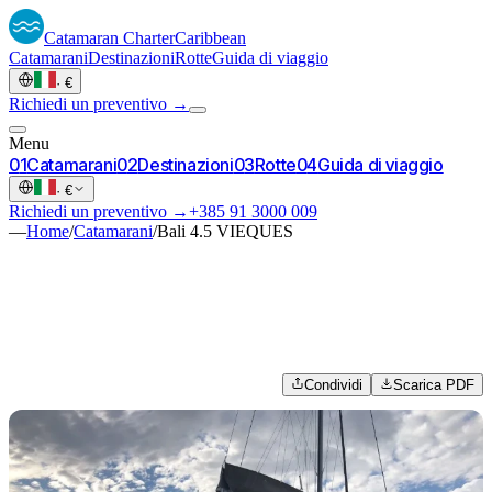
Catamaran
Charter
Caribbean
Catamarani
Destinazioni
Rotte
Guida di viaggio
·
€
Richiedi un preventivo →
Menu
0
1
Catamarani
0
2
Destinazioni
0
3
Rotte
0
4
Guida di viaggio
·
€
Richiedi un preventivo →
+385 91 3000 009
—
Home
/
Catamarani
/
Bali 4.5 VIEQUES
Condividi
Scarica PDF