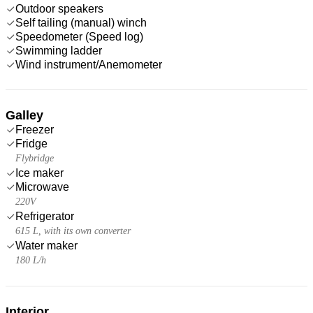
Outdoor speakers
Self tailing (manual) winch
Speedometer (Speed log)
Swimming ladder
Wind instrument/Anemometer
Galley
Freezer
Fridge
Flybridge
Ice maker
Microwave
220V
Refrigerator
615 L, with its own converter
Water maker
180 L/h
Interior