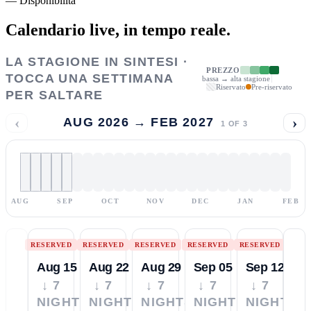
—
Disponibilità
Calendario live,
in tempo reale.
LA STAGIONE IN SINTESI ·
PREZZO
TOCCA UNA SETTIMANA
bassa → alta stagione
Riservato
Pre-riservato
PER SALTARE
‹
›
AUG 2026 → FEB 2027
1
OF
3
AUG
SEP
OCT
NOV
DEC
JAN
FEB
RESERVED
RESERVED
RESERVED
RESERVED
RESERVED
Aug 15
Aug 22
Aug 29
Sep 05
Sep 12
↓ 7
↓ 7
↓ 7
↓ 7
↓ 7
NIGHTS
NIGHTS
NIGHTS
NIGHTS
NIGHTS