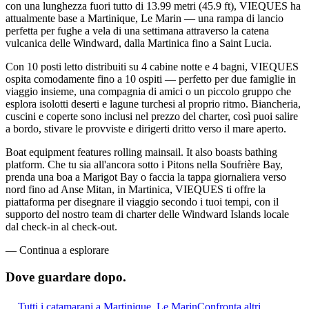
con una lunghezza fuori tutto di 13.99 metri (45.9 ft), VIEQUES ha
attualmente base a Martinique, Le Marin — una rampa di lancio
perfetta per fughe a vela di una settimana attraverso la catena
vulcanica delle Windward, dalla Martinica fino a Saint Lucia.
Con 10 posti letto distribuiti su 4 cabine notte e 4 bagni, VIEQUES
ospita comodamente fino a 10 ospiti — perfetto per due famiglie in
viaggio insieme, una compagnia di amici o un piccolo gruppo che
esplora isolotti deserti e lagune turchesi al proprio ritmo. Biancheria,
cuscini e coperte sono inclusi nel prezzo del charter, così puoi salire
a bordo, stivare le provviste e dirigerti dritto verso il mare aperto.
Boat equipment features rolling mainsail. It also boasts bathing
platform. Che tu sia all'ancora sotto i Pitons nella Soufrière Bay,
prenda una boa a Marigot Bay o faccia la tappa giornaliera verso
nord fino ad Anse Mitan, in Martinica, VIEQUES ti offre la
piattaforma per disegnare il viaggio secondo i tuoi tempi, con il
supporto del nostro team di charter delle Windward Islands locale
dal check-in al check-out.
—
Continua a esplorare
Dove guardare
dopo.
Tutti i catamarani a Martinique, Le Marin
Confronta altri