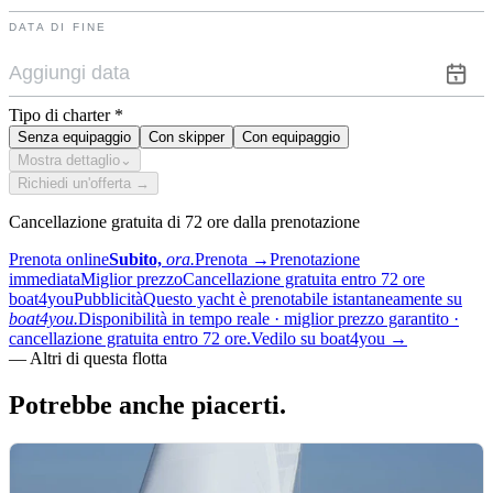
DATA DI FINE
Tipo di charter
*
Senza equipaggio
Con skipper
Con equipaggio
Mostra dettaglio
⌄
Richiedi un'offerta →
Cancellazione gratuita di 72 ore dalla prenotazione
Prenota online
Subito,
ora.
Prenota
→
Prenotazione
immediata
Miglior prezzo
Cancellazione gratuita entro 72 ore
boat4you
Pubblicità
Questo yacht è prenotabile istantaneamente su
boat4you.
Disponibilità in tempo reale · miglior prezzo garantito ·
cancellazione gratuita entro 72 ore.
Vedilo su boat4you
→
—
Altri di questa flotta
Potrebbe anche
piacerti.