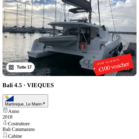
NEW CLIENTS
€100 voucher
Tutte 17
1
/
17
Bali 4.5
·
VIEQUES
Martinique, Le Marin
Anno
2018
Costruttore
Bali Catamarans
Cabine