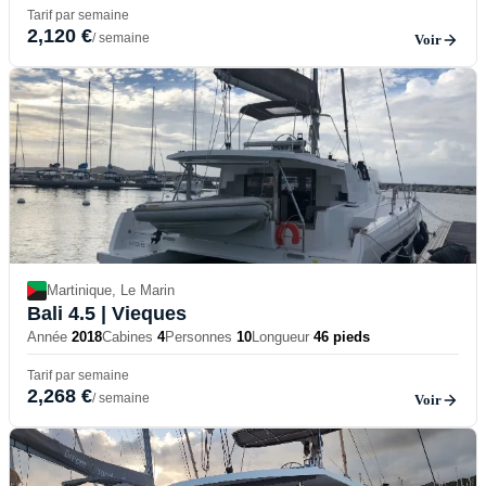
Tarif par semaine
2,120 €
/ semaine
Voir
Martinique, Le Marin
Bali 4.5
| Vieques
Année
2018
Cabines
4
Personnes
10
Longueur
46 pieds
Tarif par semaine
2,268 €
/ semaine
Voir