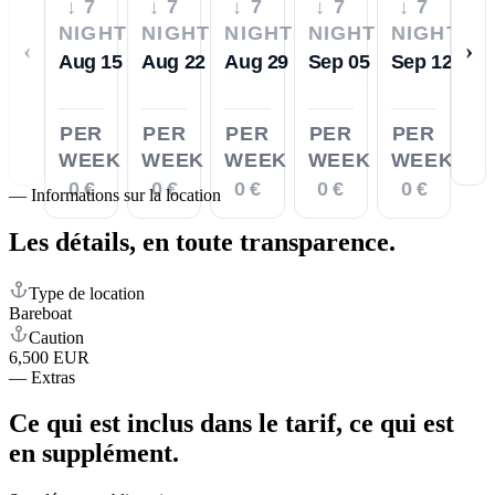
↓ 7
↓ 7
↓ 7
↓ 7
↓ 7
NIGHTS
NIGHTS
NIGHTS
NIGHTS
NIGHTS
‹
›
Aug 15
Aug 22
Aug 29
Sep 05
Sep 12
PER
PER
PER
PER
PER
WEEK
WEEK
WEEK
WEEK
WEEK
0 €
0 €
0 €
0 €
0 €
—
Informations sur la location
Les détails,
en toute transparence.
Type de location
Bareboat
Caution
6,500 EUR
—
Extras
Ce qui est inclus dans le tarif,
ce qui est
en supplément.