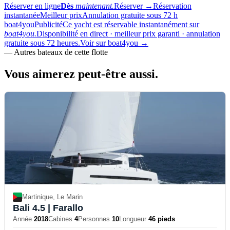
Réserver en ligne
Dès
maintenant.
Réserver
→
Réservation
instantanée
Meilleur prix
Annulation gratuite sous 72 h
boat4you
Publicité
Ce yacht est réservable instantanément sur
boat4you.
Disponibilité en direct · meilleur prix garanti · annulation
gratuite sous 72 heures.
Voir sur boat4you
→
—
Autres bateaux de cette flotte
Vous aimerez
peut-être aussi.
Martinique, Le Marin
Bali 4.5
| Farallo
Année
2018
Cabines
4
Personnes
10
Longueur
46 pieds