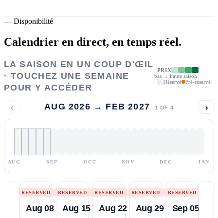
—
Disponibilité
Calendrier en direct,
en temps réel.
LA SAISON EN UN COUP D'ŒIL
PRIX
· TOUCHEZ UNE SEMAINE
bas → haute saison
Réservé
Pré-réservé
POUR Y ACCÉDER
‹
›
AUG 2026 → FEB 2027
1
OF
4
AUG
SEP
OCT
NOV
DEC
JAN
RESERVED
RESERVED
RESERVED
RESERVED
RESERVED
Aug 08
Aug 15
Aug 22
Aug 29
Sep 05