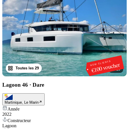
NEW CLIENTS
€100 voucher
Toutes les 29
1
/
29
Lagoon 46
·
Dare
Martinique, Le Marin
Année
2022
Constructeur
Lagoon