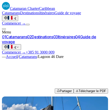
Catamaran
Charter
Caribbean
Catamarans
Destinations
Itinéraires
Guide de voyage
·
€
Commencer →
Menu
0
1
Catamarans
0
2
Destinations
0
3
Itinéraires
0
4
Guide de
voyage
·
€
Commencer →
+385 91 3000 009
—
Accueil
/
Catamarans
/
Lagoon 46 Dare
Partager
Télécharger le PDF