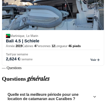
Martinique, Le Marin
Bali 4.5
| Schiele
Année
2019
Cabines
4
Personnes
12
Longueur
46 pieds
Tarif par semaine
2,624 €
/ semaine
Voir
— Questions
générales
Questions
Quelle est la meilleure période pour une
location de catamaran aux Caraïbes ?